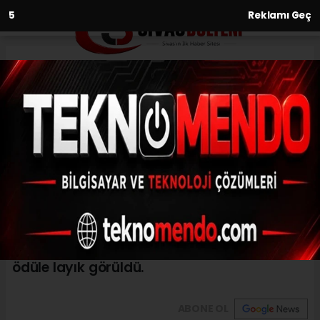
3
Reklamı Geç
Anasayfa
Yarışmada ödül alan tek Türk
oldu
15.03.2021 - 11:03, Güncelleme: 15.03.2021 - 11:03
Sivas Cumhuriyet Üniversitesi
öğrencilerinden Mehmet Akif Özdal ABD'de
düzenlenen yarışmada tek Türk olarak
ödüle layık görüldü.
ABONE OL