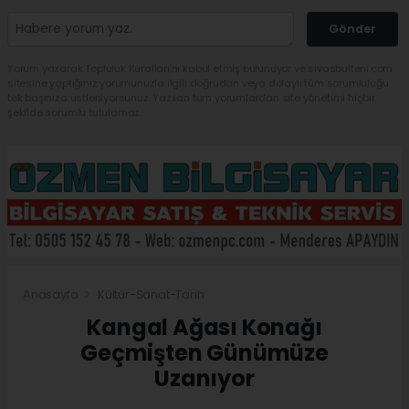
Gönder
Yorum yazarak Topluluk Kuralları’nı kabul etmiş bulunuyor ve sivasbulteni.com
sitesine yaptığınız yorumunuzla ilgili doğrudan veya dolaylı tüm sorumluluğu
tek başınıza üstleniyorsunuz. Yazılan tüm yorumlardan site yönetimi hiçbir
şekilde sorumlu tutulamaz.
Anasayfa
Kültür-Sanat-Tarih
Kangal Ağası Konağı
Geçmişten Günümüze
Uzanıyor