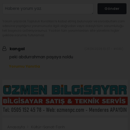
Gönder
Yorum yazarak Topluluk Kuralları’nı kabul etmiş bulunuyor ve sivasbulteni.com
sitesine yaptığınız yorumunuzla ilgili doğrudan veya dolaylı tüm sorumluluğu
tek başınıza üstleniyorsunuz. Yazılan tüm yorumlardan site yönetimi hiçbir
şekilde sorumlu tutulamaz.
kangal
(24.06.2026 10:37 - #689)
peki abdurrahman paşaya noldu
Yorumu Yanıtla
Anasayfa
Kültür-Sanat-Tarih