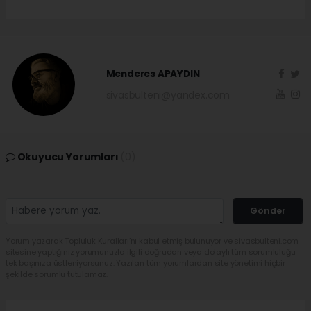
Menderes APAYDIN
sivasbulteni@yandex.com
Okuyucu Yorumları
(0)
Gönder
Yorum yazarak Topluluk Kuralları’nı kabul etmiş bulunuyor ve sivasbulteni.com
sitesine yaptığınız yorumunuzla ilgili doğrudan veya dolaylı tüm sorumluluğu
tek başınıza üstleniyorsunuz. Yazılan tüm yorumlardan site yönetimi hiçbir
şekilde sorumlu tutulamaz.