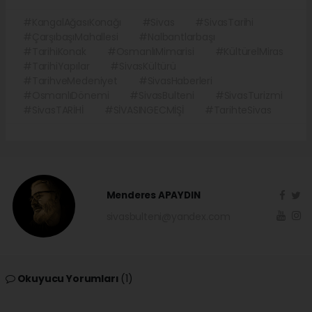
#KangalAğasıKonağı
#Sivas
#SivasTarihi
#ÇarşıbaşıMahallesi
#Nalbantlarbaşı
#TarihiKonak
#OsmanlıMimarisi
#KültürelMiras
#TarihiYapılar
#SivasKültürü
#TarihveMedeniyet
#SivasHaberleri
#OsmanlıDönemi
#SivasBulteni
#SivasTurizmi
#SivasTARİHİ
#SİVASINGECMİŞİ
#TarihteSivas
Menderes APAYDIN
sivasbulteni@yandex.com
Okuyucu Yorumları
(1)