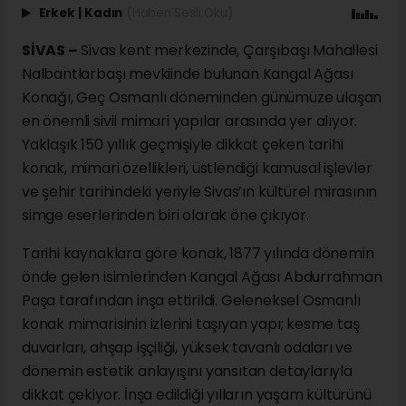
Erkek
|
Kadın
(Haberi Sesli Oku)
SİVAS –
Sivas kent merkezinde, Çarşıbaşı Mahallesi
Nalbantlarbaşı mevkiinde bulunan Kangal Ağası
Konağı, Geç Osmanlı döneminden günümüze ulaşan
en önemli sivil mimari yapılar arasında yer alıyor.
Yaklaşık 150 yıllık geçmişiyle dikkat çeken tarihi
konak, mimari özellikleri, üstlendiği kamusal işlevler
ve şehir tarihindeki yeriyle Sivas’ın kültürel mirasının
simge eserlerinden biri olarak öne çıkıyor.
Tarihi kaynaklara göre konak, 1877 yılında dönemin
önde gelen isimlerinden Kangal Ağası Abdurrahman
Paşa tarafından inşa ettirildi. Geleneksel Osmanlı
konak mimarisinin izlerini taşıyan yapı; kesme taş
duvarları, ahşap işçiliği, yüksek tavanlı odaları ve
dönemin estetik anlayışını yansıtan detaylarıyla
dikkat çekiyor. İnşa edildiği yılların yaşam kültürünü