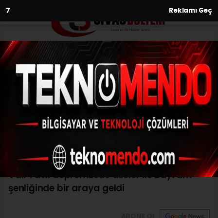
6
Reklamı Geç
Anasayfa
Asayiş
Vali Tavlı depremzede aileler
ile Bayram şenliğinde bir araya
geldi
ASAYIŞ
(İHA) - İhlas Haber Ajansı | 30.06.2023 - 11:31, Güncelleme: 30.06.2023
- 11:21
Vali Tavlı depremzede aileler ile Bayram
şenliğinde bir araya geldi
ABONE OL