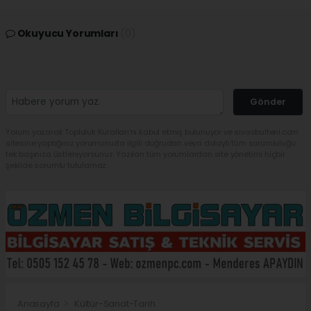
Okuyucu Yorumları
(0)
Gönder
Yorum yazarak Topluluk Kuralları’nı kabul etmiş bulunuyor ve sivasbulteni.com
sitesine yaptığınız yorumunuzla ilgili doğrudan veya dolaylı tüm sorumluluğu
tek başınıza üstleniyorsunuz. Yazılan tüm yorumlardan site yönetimi hiçbir
şekilde sorumlu tutulamaz.
Anasayfa
Kültür-Sanat-Tarih