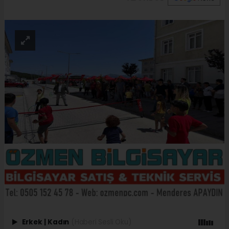
Erkek
|
Kadın
(Haberi Sesli Oku)