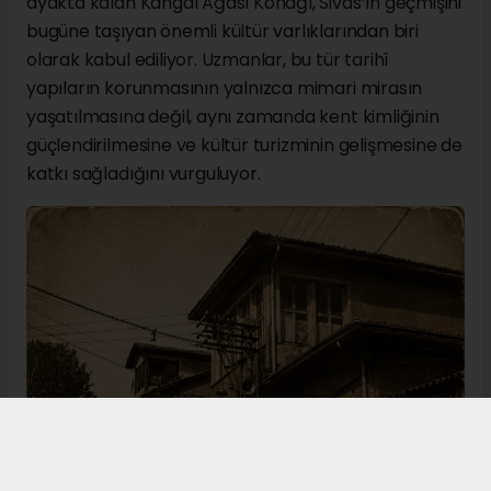
ayakta kalan Kangal Ağası Konağı, Sivas’ın geçmişini
bugüne taşıyan önemli kültür varlıklarından biri
olarak kabul ediliyor. Uzmanlar, bu tür tarihî
yapıların korunmasının yalnızca mimari mirasın
yaşatılmasına değil, aynı zamanda kent kimliğinin
güçlendirilmesine ve kültür turizminin gelişmesine de
katkı sağladığını vurguluyor.