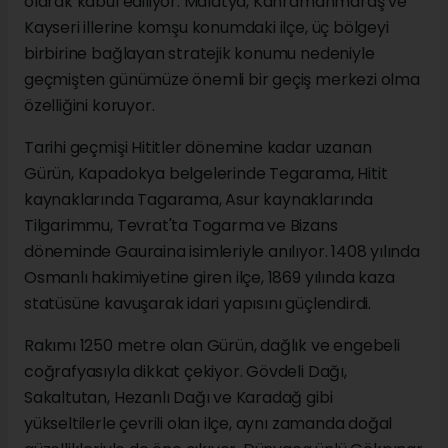
olarak kabul ediliyor. Malatya, Kahramanmaraş ve
Kayseri illerine komşu konumdaki ilçe, üç bölgeyi
birbirine bağlayan stratejik konumu nedeniyle
geçmişten günümüze önemli bir geçiş merkezi olma
özelliğini koruyor.
Tarihi geçmişi Hititler dönemine kadar uzanan
Gürün, Kapadokya belgelerinde Tegarama, Hitit
kaynaklarında Tagarama, Asur kaynaklarında
Tilgarimmu, Tevrat'ta Togarma ve Bizans
döneminde Gauraina isimleriyle anılıyor. 1408 yılında
Osmanlı hakimiyetine giren ilçe, 1869 yılında kaza
statüsüne kavuşarak idari yapısını güçlendirdi.
Rakımı 1250 metre olan Gürün, dağlık ve engebeli
coğrafyasıyla dikkat çekiyor. Gövdeli Dağı,
Sakaltutan, Hezanlı Dağı ve Karadağ gibi
yükseltilerle çevrili olan ilçe, aynı zamanda doğal