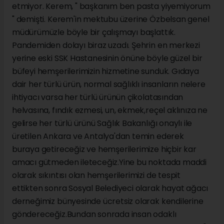
etmiyor. Kerem, " başkanım ben pasta yiyemiyorum
" demişti. Kerem'in mektubu üzerine Özbelsan genel
müdürümüzle böyle bir çalışmayı başlattık.
Pandemiden dolayı biraz uzadı. Şehrin en merkezi
yerine eski SSK Hastanesinin önüne böyle güzel bir
büfeyi hemşerilerimizin hizmetine sunduk. Gıdaya
dair her türlü ürün, normal sağlıklı insanların nelere
ihtiyacı varsa her türlü ürünün çikolatasından
helvasına, fındık ezmesi, un, ekmek,reçel aklınıza ne
gelirse her türlü ürünü Sağlık Bakanlığı onaylı ile
üretilen Ankara ve Antalya'dan temin ederek
buraya getireceğiz ve hemşerilerimize hiçbir kar
amacı gütmeden ileteceğiz.Yine bu noktada maddi
olarak sıkıntısı olan hemşerilerimizi de tespit
ettikten sonra Sosyal Belediyeci olarak hayat ağacı
derneğimiz bünyesinde ücretsiz olarak kendilerine
göndereceğiz.Bundan sonrada insan odaklı