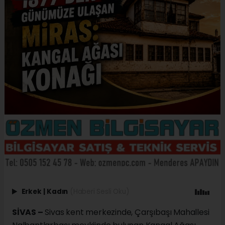
Erkek
|
Kadın
(Haberi Sesli Oku)
SİVAS –
Sivas kent merkezinde, Çarşıbaşı Mahallesi