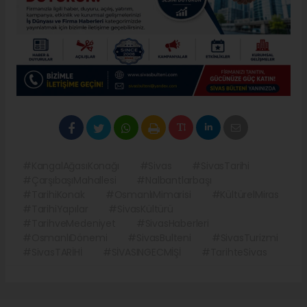
#KangalAğasıKonağı
#Sivas
#SivasTarihi
#ÇarşıbaşıMahallesi
#Nalbantlarbaşı
#TarihiKonak
#OsmanlıMimarisi
#KültürelMiras
#TarihiYapılar
#SivasKültürü
#TarihveMedeniyet
#SivasHaberleri
#OsmanlıDönemi
#SivasBulteni
#SivasTurizmi
#SivasTARİHİ
#SİVASINGECMİŞİ
#TarihteSivas