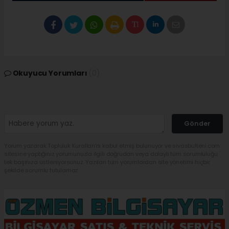
Okuyucu Yorumları
(0)
Gönder
Yorum yazarak Topluluk Kuralları’nı kabul etmiş bulunuyor ve sivasbulteni.com
sitesine yaptığınız yorumunuzla ilgili doğrudan veya dolaylı tüm sorumluluğu
tek başınıza üstleniyorsunuz. Yazılan tüm yorumlardan site yönetimi hiçbir
şekilde sorumlu tutulamaz.