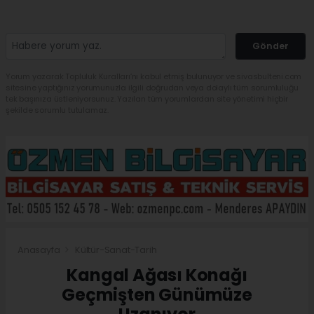
Gönder
Yorum yazarak Topluluk Kuralları’nı kabul etmiş bulunuyor ve sivasbulteni.com
sitesine yaptığınız yorumunuzla ilgili doğrudan veya dolaylı tüm sorumluluğu
tek başınıza üstleniyorsunuz. Yazılan tüm yorumlardan site yönetimi hiçbir
şekilde sorumlu tutulamaz.
Anasayfa
Kültür-Sanat-Tarih
Kangal Ağası Konağı
Geçmişten Günümüze