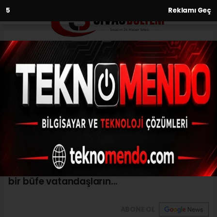
3
Reklamı Geç
Anasayfa
Ürün bulmakta zorlanıyorlardı,
imdatlarına belediye yetişti
08.08.2020 - 15:03, Güncelleme: 08.08.2020 - 15:03
Sivas'ta glütensiz gıda bulmakta zorluk
çeken Çölyak hastaları için belediye
tarafından glütensiz gıdaların satıldığı özel
bir büfe vatandaşların...
ABONE OL