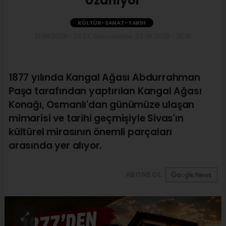
Uzanıyor
KÜLTÜR-SANAT-TARIH
17.06.2026 - 23:23, Güncelleme: 23.06.2026 - 20:15
1877 yılında Kangal Ağası Abdurrahman
Paşa tarafından yaptırılan Kangal Ağası
Konağı, Osmanlı'dan günümüze ulaşan
mimarisi ve tarihi geçmişiyle Sivas'ın
kültürel mirasının önemli parçaları
arasında yer alıyor.
ABONE OL