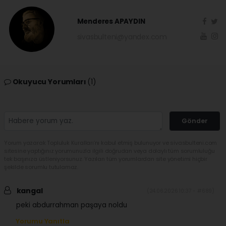
Menderes APAYDIN
sivasbulteni@yandex.com
Okuyucu Yorumları
(1)
Gönder
Yorum yazarak Topluluk Kuralları’nı kabul etmiş bulunuyor ve sivasbulteni.com
sitesine yaptığınız yorumunuzla ilgili doğrudan veya dolaylı tüm sorumluluğu
tek başınıza üstleniyorsunuz. Yazılan tüm yorumlardan site yönetimi hiçbir
şekilde sorumlu tutulamaz.
kangal
(24.06.2026 10:37 - #689)
peki abdurrahman paşaya noldu
Yorumu Yanıtla