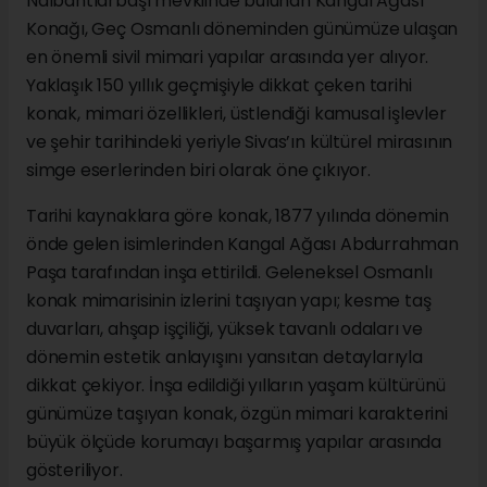
Nalbantlarbaşı mevkiinde bulunan Kangal Ağası
Konağı, Geç Osmanlı döneminden günümüze ulaşan
en önemli sivil mimari yapılar arasında yer alıyor.
Yaklaşık 150 yıllık geçmişiyle dikkat çeken tarihi
konak, mimari özellikleri, üstlendiği kamusal işlevler
ve şehir tarihindeki yeriyle Sivas’ın kültürel mirasının
simge eserlerinden biri olarak öne çıkıyor.
Tarihi kaynaklara göre konak, 1877 yılında dönemin
önde gelen isimlerinden Kangal Ağası Abdurrahman
Paşa tarafından inşa ettirildi. Geleneksel Osmanlı
konak mimarisinin izlerini taşıyan yapı; kesme taş
duvarları, ahşap işçiliği, yüksek tavanlı odaları ve
dönemin estetik anlayışını yansıtan detaylarıyla
dikkat çekiyor. İnşa edildiği yılların yaşam kültürünü
günümüze taşıyan konak, özgün mimari karakterini
büyük ölçüde korumayı başarmış yapılar arasında
gösteriliyor.