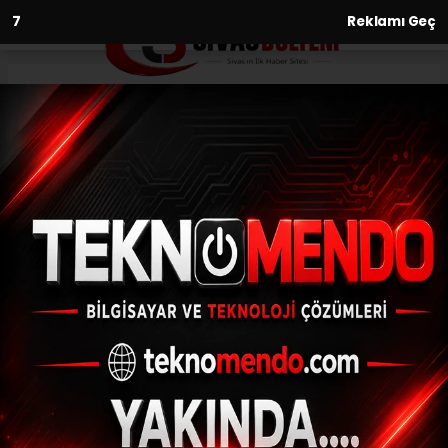
6
Reklamı Geç
Anasayfa
Yaşam
Ulubey’in çehresi değişiyor
YAŞAM
(İHA) - İhlas Haber Ajansı | 31.05.2023 - 10:04, Güncelleme: 31.05.2023
- 09:34
Ulubey’in çehresi değişiyor
ABONE OL