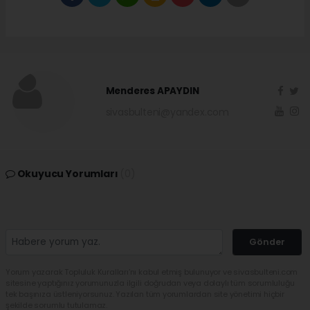
Menderes APAYDIN
sivasbulteni@yandex.com
Okuyucu Yorumları
(0)
Gönder
Yorum yazarak Topluluk Kuralları’nı kabul etmiş bulunuyor ve sivasbulteni.com
sitesine yaptığınız yorumunuzla ilgili doğrudan veya dolaylı tüm sorumluluğu
tek başınıza üstleniyorsunuz. Yazılan tüm yorumlardan site yönetimi hiçbir
şekilde sorumlu tutulamaz.