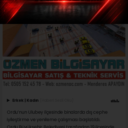
Erkek
|
Kadın
(Haberi Sesli Oku)
Ordu’nun Ulubey ilçesinde binalarda dış cephe
iyileştirme ve yenileme çalışması başlatıldı.
Ordu Büyükşehir Belediyesi tarafından 19 ilçesinde