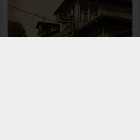
Bugün de tarih meraklılarının, araştırmacıların ve
ziyaretçilerin ilgisini çeken Kangal Ağası Konağı,
Osmanlı’dan Cumhuriyet’e uzanan çok katmanlı
geçmişiyle Sivas’ın köklü tarihine ışık tutmaya
devam ediyor. Şehrin kültürel belleğinde önemli bir