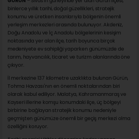
GÜRÜN
– Sivas'ın güneyinde yer alan Gürün ilçesi,
binlerce yıllık tarihi, doğal güzellikleri, stratejik
konumu ve üretken insanlarıyla bölgenin önemli
yerleşim merkezleri arasında bulunuyor. Akdeniz,
Doğu Anadolu ve İç Anadolu bölgelerinin kesişim
noktasında yer alan ilçe, tarih boyunca birçok
medeniyete ev sahipliği yaparken günümüzde de
tarım, hayvancılık, ticaret ve turizm alanlarında öne
çıkıyor.
İl merkezine 137 kilometre uzaklıkta bulunan Gürün,
Tohma Havzası'nın en önemli noktalarından biri
olarak kabul ediliyor. Malatya, Kahramanmaraş ve
Kayseri illerine komşu konumdaki ilçe, üç bölgeyi
birbirine bağlayan stratejik konumu nedeniyle
geçmişten günümüze önemli bir geçiş merkezi olma
özelliğini koruyor.