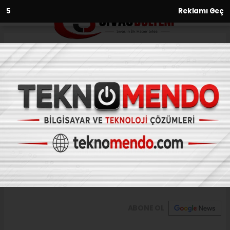
3
Reklamı Geç
Anasayfa
Üçüz kardeşler tıp fakültesini
kazandı
28.08.2020 - 09:48, Güncelleme: 28.08.2020 - 09:48
Sivas'ta yaşayan Beyzanur, Sena ve Feyza
Köksal isimli üçüz kardeşlerin üçü de tıp
fakültesini kazandı.
ABONE OL