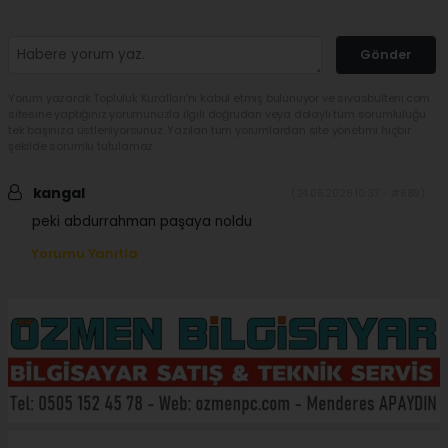
Gönder
Yorum yazarak Topluluk Kuralları’nı kabul etmiş bulunuyor ve sivasbulteni.com
sitesine yaptığınız yorumunuzla ilgili doğrudan veya dolaylı tüm sorumluluğu
tek başınıza üstleniyorsunuz. Yazılan tüm yorumlardan site yönetimi hiçbir
şekilde sorumlu tutulamaz.
kangal
(24.06.2026 10:37 - #689)
peki abdurrahman paşaya noldu
Yorumu Yanıtla