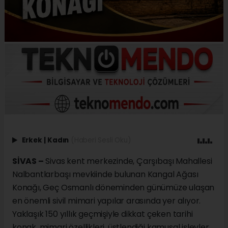
Erkek
|
Kadın
(Haberi Sesli Oku)
SİVAS –
Sivas kent merkezinde, Çarşıbaşı Mahallesi
Nalbantlarbaşı mevkiinde bulunan Kangal Ağası
Konağı, Geç Osmanlı döneminden günümüze ulaşan
en önemli sivil mimari yapılar arasında yer alıyor.
Yaklaşık 150 yıllık geçmişiyle dikkat çeken tarihi
konak, mimari özellikleri, üstlendiği kamusal işlevler