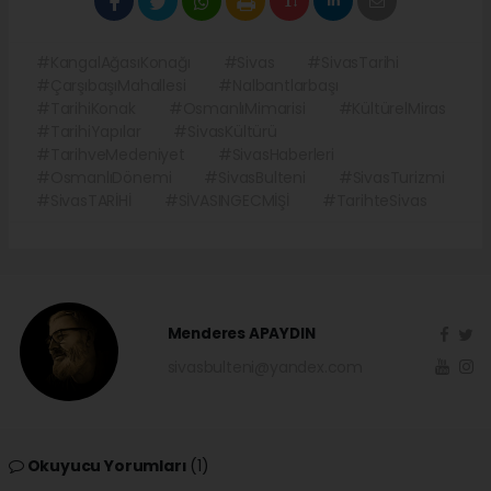
#KangalAğasıKonağı
#Sivas
#SivasTarihi
#ÇarşıbaşıMahallesi
#Nalbantlarbaşı
#TarihiKonak
#OsmanlıMimarisi
#KültürelMiras
#TarihiYapılar
#SivasKültürü
#TarihveMedeniyet
#SivasHaberleri
#OsmanlıDönemi
#SivasBulteni
#SivasTurizmi
#SivasTARİHİ
#SİVASINGECMİŞİ
#TarihteSivas
Menderes APAYDIN
sivasbulteni@yandex.com
Okuyucu Yorumları
(1)