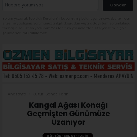
Gönder
Yorum yazarak Topluluk Kuralları’nı kabul etmiş bulunuyor ve sivasbulteni.com
sitesine yaptığınız yorumunuzla ilgili doğrudan veya dolaylı tüm sorumluluğu
tek başınıza üstleniyorsunuz. Yazılan tüm yorumlardan site yönetimi hiçbir
şekilde sorumlu tutulamaz.
Anasayfa
Kültür-Sanat-Tarih
Kangal Ağası Konağı
Geçmişten Günümüze
Uzanıyor
KÜLTÜR-SANAT-TARIH