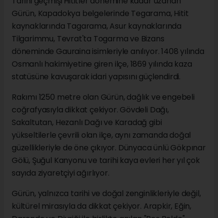
Tarihi geçmişi Hititler dönemine kadar uzanan
Gürün, Kapadokya belgelerinde Tegarama, Hitit
kaynaklarında Tagarama, Asur kaynaklarında
Tilgarimmu, Tevrat'ta Togarma ve Bizans
döneminde Gauraina isimleriyle anılıyor. 1408 yılında
Osmanlı hakimiyetine giren ilçe, 1869 yılında kaza
statüsüne kavuşarak idari yapısını güçlendirdi.
Rakımı 1250 metre olan Gürün, dağlık ve engebeli
coğrafyasıyla dikkat çekiyor. Gövdeli Dağı,
Sakaltutan, Hezanlı Dağı ve Karadağ gibi
yükseltilerle çevrili olan ilçe, aynı zamanda doğal
güzellikleriyle de öne çıkıyor. Dünyaca ünlü Gökpınar
Gölü, Şuğul Kanyonu ve tarihi kaya evleri her yıl çok
sayıda ziyaretçiyi ağırlıyor.
Gürün, yalnızca tarihi ve doğal zenginlikleriyle değil,
kültürel mirasıyla da dikkat çekiyor. Arapkir, Eğin,