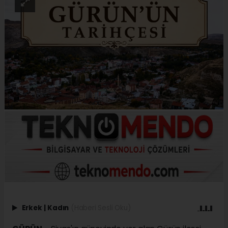
Erkek
|
Kadın
(Haberi Sesli Oku)