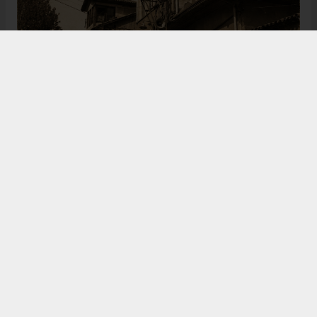
Bugün de tarih meraklılarının, araştırmacıların ve
ziyaretçilerin ilgisini çeken Kangal Ağası Konağı,
Osmanlı’dan Cumhuriyet’e uzanan çok katmanlı
geçmişiyle Sivas’ın köklü tarihine ışık tutmaya
devam ediyor. Şehrin kültürel belleğinde önemli bir
yere sahip olan bu tarihî eser, gelecek nesillere
aktarılması gereken değerli miraslar arasında