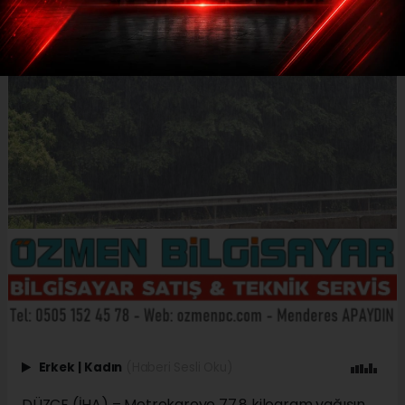
Erkek
|
Kadın
(Haberi Sesli Oku)
DÜZCE (İHA) – Metrekareye 77,8 kilogram yağışın