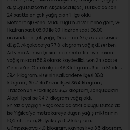
düştüğü Düzce’nin Akçakoca ilçesi, Türkiye’de son
24 saatte en çok yağış alan 1. ilçe oldu.
Meteoroloji Genel Müdürlüğü’nün verilerine göre, 29
Haziran saat 06.00 ile 30 Haziran saat 06.00
arasında en çok yağış Düzce’nin Akçakoca ilçesine
düştü. Akçakoca’ya 77,8 kilogram yağış düşerken,
Artvin’in Arhavi ilçesinde ise metrekareye düşen
yağış miktarı 58,9 olarak kaydedildi. Son 24 saatte
Giresun’un Görele ilçesi 48,3 kilogram, Bartın Merkez
39,4 kilogram, Rize’nin Kalkandere ilçesi 38,8
kilogram, Rize’nin Pazar ilçesi 36,4 kilogram,
Trabzon’un Araklı ilçesi 36,3 kilogram, Zonguldak’ın
Alaplı ilçesi ise 34,7 kilogram yağış aldı.
En fazla yağışın Akçakoca’da etkili olduğu Düzce’de
ise Yığılca’ya metrekareye düşen yağış miktarının
10,4 kilogram, Gölyaka’ya 5,2 kilogram,
Gümoşava’ya 4,0 kilogram, Kaynaşlı’ya 3,5 kilogram,