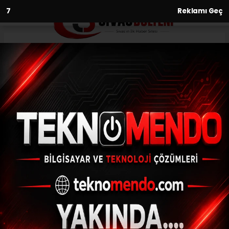
6
Reklamı Geç
Anasayfa
Yaşam
Türkiye’de en çok yağışın
düştüğü il Düzce oldu
YAŞAM
(İHA) - İhlas Haber Ajansı | 30.06.2023 - 15:02, Güncelleme:
30.06.2023 - 14:34
Türkiye’de en çok yağışın düştüğü il Düzce
oldu
ABONE OL