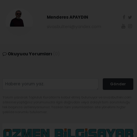
Menderes APAYDIN
sivasbulteni@yandex.com
Okuyucu Yorumları
(0)
Gönder
Yorum yazarak Topluluk Kuralları’nı kabul etmiş bulunuyor ve sivasbulteni.com
sitesine yaptığınız yorumunuzla ilgili doğrudan veya dolaylı tüm sorumluluğu
tek başınıza üstleniyorsunuz. Yazılan tüm yorumlardan site yönetimi hiçbir
şekilde sorumlu tutulamaz.