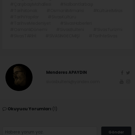
#ÇarşıbaşıMahallesi
#Nalbantlarbaşı
#TarihiKonak
#OsmanlıMimarisi
#KültürelMiras
#TarihiYapılar
#SivasKültürü
#TarihveMedeniyet
#SivasHaberleri
#OsmanlıDönemi
#SivasBulteni
#SivasTurizmi
#SivasTARİHİ
#SİVASINGECMİŞİ
#TarihteSivas
Menderes APAYDIN
sivasbulteni@yandex.com
Okuyucu Yorumları
(1)
Gönder