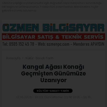
sitesine yaptığınız yorumunuzla ilgili doğrudan veya dolaylı tüm sorumluluğu
tek başınıza üstleniyorsunuz. Yazılan tüm yorumlardan site yönetimi hiçbir
şekilde sorumlu tutulamaz.
Anasayfa
Kültür-Sanat-Tarih
Kangal Ağası Konağı
Geçmişten Günümüze
Uzanıyor
KÜLTÜR-SANAT-TARIH
17.06.2026 - 23:23, Güncelleme: 23.06.2026 - 20:15