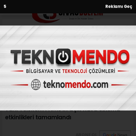
3
Reklamı Geç
Anasayfa
Kültür-Sanat-Tarih
Türk Telekom Prime’ın açık
hava sinema etkinlikleri
tamamlandı
KÜLTÜR-SANAT-TARIH
(İHA) - İhlas Haber Ajansı | 31.08.2024 - 13:05, Güncelleme: 31.08.2024
- 12:29
Türk Telekom Prime’ın açık hava sinema
etkinlikleri tamamlandı
ABONE OL