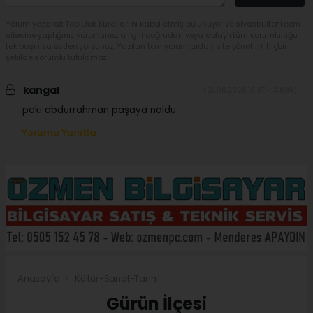
Yorum yazarak Topluluk Kuralları’nı kabul etmiş bulunuyor ve sivasbulteni.com
sitesine yaptığınız yorumunuzla ilgili doğrudan veya dolaylı tüm sorumluluğu
tek başınıza üstleniyorsunuz. Yazılan tüm yorumlardan site yönetimi hiçbir
şekilde sorumlu tutulamaz.
kangal
(24.06.2026 10:37 - #689)
peki abdurrahman paşaya noldu
Yorumu Yanıtla
Anasayfa
Kültür-Sanat-Tarih
Gürün İlçesi