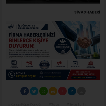
SIVAS HABERİ
#KangalAğasıKonağı
#Sivas
#SivasTarihi