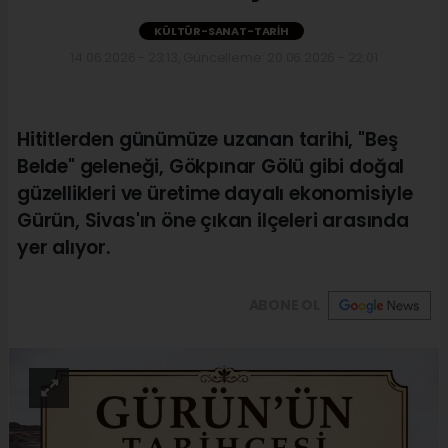
KÜLTÜR-SANAT-TARIH
14.06.2026 - 23:13, Güncelleme: 20.06.2026 - 22:01
Hititlerden günümüze uzanan tarihi, "Beş
Belde" geleneği, Gökpınar Gölü gibi doğal
güzellikleri ve üretime dayalı ekonomisiyle
Gürün, Sivas'ın öne çıkan ilçeleri arasında
yer alıyor.
ABONE OL