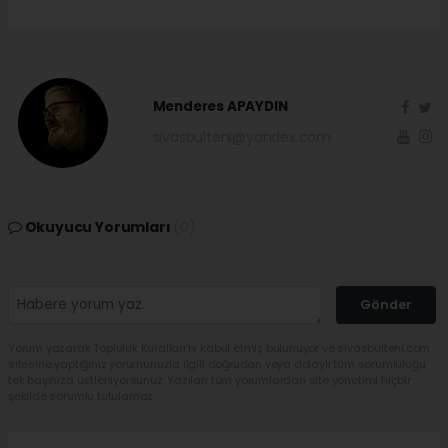
Menderes APAYDIN
sivasbulteni@yandex.com
Okuyucu Yorumları
(0)
Gönder
Yorum yazarak Topluluk Kuralları’nı kabul etmiş bulunuyor ve sivasbulteni.com
sitesine yaptığınız yorumunuzla ilgili doğrudan veya dolaylı tüm sorumluluğu
tek başınıza üstleniyorsunuz. Yazılan tüm yorumlardan site yönetimi hiçbir
şekilde sorumlu tutulamaz.