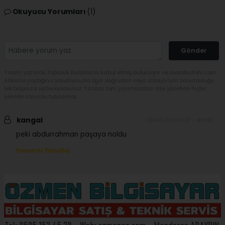
Okuyucu Yorumları
(1)
Gönder
Yorum yazarak Topluluk Kuralları’nı kabul etmiş bulunuyor ve sivasbulteni.com
sitesine yaptığınız yorumunuzla ilgili doğrudan veya dolaylı tüm sorumluluğu
tek başınıza üstleniyorsunuz. Yazılan tüm yorumlardan site yönetimi hiçbir
şekilde sorumlu tutulamaz.
kangal
(24.06.2026 10:37 - #689)
peki abdurrahman paşaya noldu
Yorumu Yanıtla