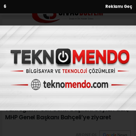
5
Reklamı Geç
Anasayfa
Eğitim
Türk Eğitim-Sen Genel Başkanı
Geylan’dan, MHP Genel
Başkanı Bahçeli’ye ziyaret
EĞITIM
(İHA) - İhlas Haber Ajansı | 29.08.2024 - 12:09, Güncelleme:
29.08.2024 - 11:16
Türk Eğitim-Sen Genel Başkanı Geylan’dan,
MHP Genel Başkanı Bahçeli’ye ziyaret
ABONE OL