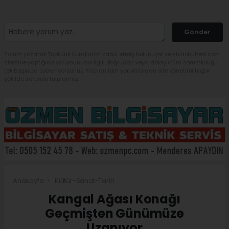
Gönder
Yorum yazarak Topluluk Kuralları’nı kabul etmiş bulunuyor ve sivasbulteni.com
sitesine yaptığınız yorumunuzla ilgili doğrudan veya dolaylı tüm sorumluluğu
tek başınıza üstleniyorsunuz. Yazılan tüm yorumlardan site yönetimi hiçbir
şekilde sorumlu tutulamaz.
Anasayfa
Kültür-Sanat-Tarih
Kangal Ağası Konağı
Geçmişten Günümüze
Uzanıyor