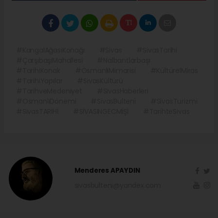
#KangalAğasıKonağı
#Sivas
#SivasTarihi
#ÇarşıbaşıMahallesi
#Nalbantlarbaşı
#TarihiKonak
#OsmanlıMimarisi
#KültürelMiras
#TarihiYapılar
#SivasKültürü
#TarihveMedeniyet
#SivasHaberleri
#OsmanlıDönemi
#SivasBulteni
#SivasTurizmi
#SivasTARİHİ
#SİVASINGECMİŞİ
#TarihteSivas
Menderes APAYDIN
sivasbulteni@yandex.com