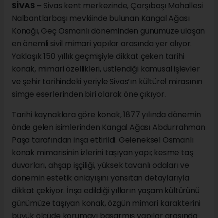
SİVAS –
Sivas kent merkezinde, Çarşıbaşı Mahallesi
Nalbantlarbaşı mevkiinde bulunan Kangal Ağası
Konağı, Geç Osmanlı döneminden günümüze ulaşan
en önemli sivil mimari yapılar arasında yer alıyor.
Yaklaşık 150 yıllık geçmişiyle dikkat çeken tarihi
konak, mimari özellikleri, üstlendiği kamusal işlevler
ve şehir tarihindeki yeriyle Sivas’ın kültürel mirasının
simge eserlerinden biri olarak öne çıkıyor.
Tarihi kaynaklara göre konak, 1877 yılında dönemin
önde gelen isimlerinden Kangal Ağası Abdurrahman
Paşa tarafından inşa ettirildi. Geleneksel Osmanlı
konak mimarisinin izlerini taşıyan yapı; kesme taş
duvarları, ahşap işçiliği, yüksek tavanlı odaları ve
dönemin estetik anlayışını yansıtan detaylarıyla
dikkat çekiyor. İnşa edildiği yılların yaşam kültürünü
günümüze taşıyan konak, özgün mimari karakterini
büyük ölçüde korumayı başarmış yapılar arasında