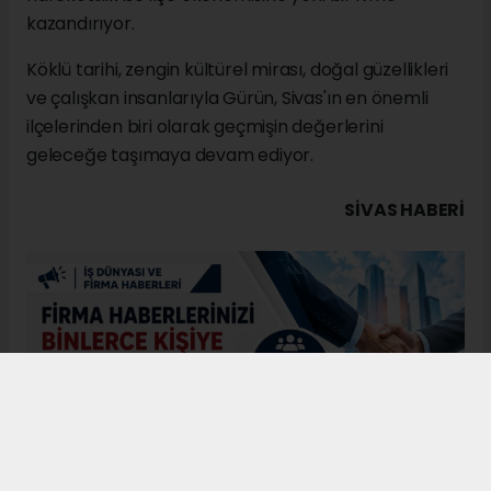
kazandırıyor.
Köklü tarihi, zengin kültürel mirası, doğal güzellikleri
ve çalışkan insanlarıyla Gürün, Sivas'ın en önemli
ilçelerinden biri olarak geçmişin değerlerini
geleceğe taşımaya devam ediyor.
SIVAS HABERİ