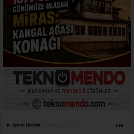
Erkek
|
Kadın
(Haberi Sesli Oku)