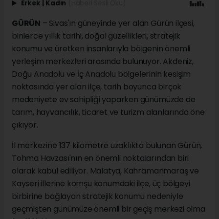
Erkek
|
Kadın
(Haberi Sesli Oku)
GÜRÜN
– Sivas'ın güneyinde yer alan Gürün ilçesi,
binlerce yıllık tarihi, doğal güzellikleri, stratejik
konumu ve üretken insanlarıyla bölgenin önemli
yerleşim merkezleri arasında bulunuyor. Akdeniz,
Doğu Anadolu ve İç Anadolu bölgelerinin kesişim
noktasında yer alan ilçe, tarih boyunca birçok
medeniyete ev sahipliği yaparken günümüzde de
tarım, hayvancılık, ticaret ve turizm alanlarında öne
çıkıyor.
İl merkezine 137 kilometre uzaklıkta bulunan Gürün,
Tohma Havzası'nın en önemli noktalarından biri
olarak kabul ediliyor. Malatya, Kahramanmaraş ve
Kayseri illerine komşu konumdaki ilçe, üç bölgeyi
birbirine bağlayan stratejik konumu nedeniyle
geçmişten günümüze önemli bir geçiş merkezi olma