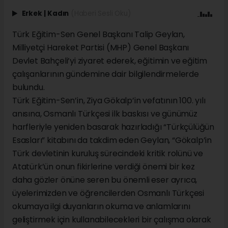
Erkek
|
Kadın
(Haberi Sesli Oku)
Türk Eğitim-Sen Genel Başkanı Talip Geylan,
Milliyetçi Hareket Partisi (MHP) Genel Başkanı
Devlet Bahçeli’yi ziyaret ederek, eğitimin ve eğitim
çalışanlarının gündemine dair bilgilendirmelerde
bulundu.
Türk Eğitim-Sen’in, Ziya Gökalp’in vefatının 100. yılı
anısına, Osmanlı Türkçesi ilk baskısı ve günümüz
harfleriyle yeniden basarak hazırladığı “Türkçülüğün
Esasları” kitabını da takdim eden Geylan, “Gökalp’in
Türk devletinin kuruluş sürecindeki kritik rolünü ve
Atatürk’ün onun fikirlerine verdiği önemi bir kez
daha gözler önüne seren bu önemli eser ayrıca,
üyelerimizden ve öğrencilerden Osmanlı Türkçesi
okumaya ilgi duyanların okuma ve anlamlarını
geliştirmek için kullanabilecekleri bir çalışma olarak