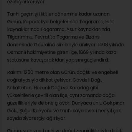
özelliğini koruyor.
Tarihi geçmişi Hititler dönemine kadar uzanan
Gürün, Kapadokya belgelerinde Tegarama, Hitit
kaynaklarında Tagarama, Asur kaynaklarında
Tilgarimmu, Tevrat'ta Togarma ve Bizans
döneminde Gauraina isimleriyle anılıyor. 1408 yılında
Osmanlı hakimiyetine giren ilçe, 1869 yılında kaza
statüsüne kavuşarak idari yapısını güçlendirdi.
Rakımı 1250 metre olan Gürün, dağlık ve engebeli
coğrafyasıyla dikkat çekiyor. Gövdeli Dağı,
Sakaltutan, Hezanlı Dağı ve Karadağ gibi
yükseltilerle çevrili olan ilçe, aynı zamanda doğal
güzellikleriyle de öne çıkıyor. Dünyaca ünlü Gökpınar
Gölü, Şuğul Kanyonu ve tarihi kaya evleri her yıl çok
sayıda ziyaretçiyi ağırlıyor.
Gürün, yalnızca tarihi ve doğal zenginlikleriyle değil,