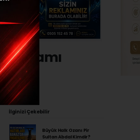
n programı
 - 17:04
İlginizi Çekebilir
Büyük Halk Ozanı Pir
Sultan Abdal Kimdir?