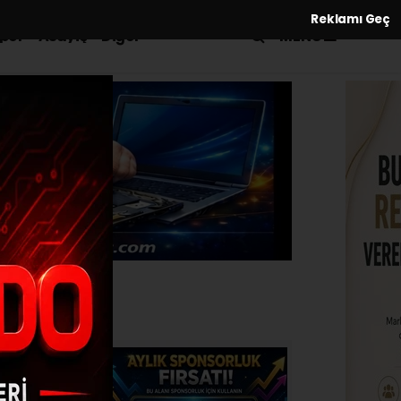
Reklamı Geç
MENÜ
por
Asayiş
Diğer