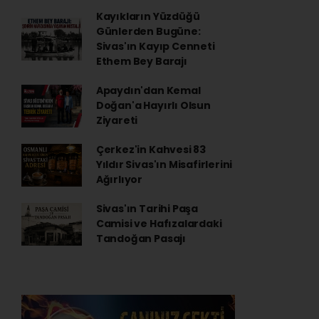
Kayıkların Yüzdüğü
Günlerden Bugüne:
Sivas'ın Kayıp Cenneti
Ethem Bey Barajı
Apaydın'dan Kemal
Doğan'a Hayırlı Olsun
Ziyareti
Çerkez'in Kahvesi 83
Yıldır Sivas'ın Misafirlerini
Ağırlıyor
Sivas'ın Tarihi Paşa
Camisi ve Hafızalardaki
Tandoğan Pasajı