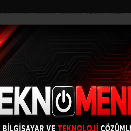
-Sanat-Tarih
Gündem
Ekonomi
Siyaset
Sağlık
S