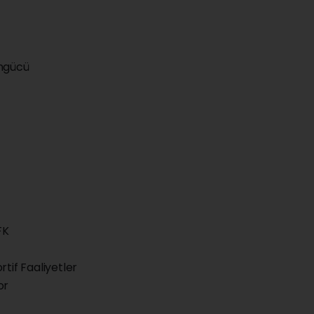
engücü
FK
tif Faaliyetler
or