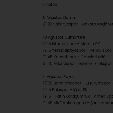
1. hafta
9 Ağustos Cuma
21.00 Sakaryaspor - Ankara Keçiör
10 Ağustos Cumartesi
19.15 İstanbulspor - Manisa FK
19.15 Yeni Malatyaspor - Pendikspor
21.45 Kocaelispor - Gençlerbirliği
21.45 Adanaspor - Esenler Erokspor
11 Ağustos Pazar
17.00 Bandırmaspor - Erzurumspor 
19.15 Boluspor - Iğdır FK
19.15 - Fatih Karagümrük - Amed Spor
21.45 MKE Ankaragücü - Şanlıurfasp