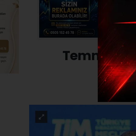
Temmuz ayı 
EKONO