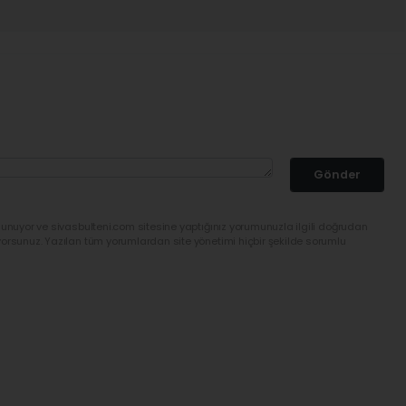
Gönder
lunuyor ve sivasbulteni.com sitesine yaptığınız yorumunuzla ilgili doğrudan
yorsunuz. Yazılan tüm yorumlardan site yönetimi hiçbir şekilde sorumlu