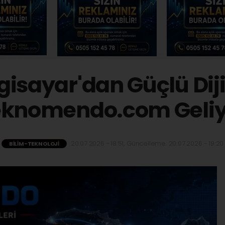
isayar'dan Güçlü Dij
eknomendo.com Geliy
20.07.2026 - 18:51, Güncelleme: 20.07.2026 - 19:20
BILIM-TEKNOLOJI