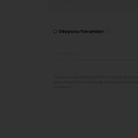
Okuyucu Yorumları
(0)
Yorum yazarak Topluluk Kuralları’nı kabul etmiş bu
veya dolaylı tüm sorumluluğu tek başınıza üstleni
tutulamaz.