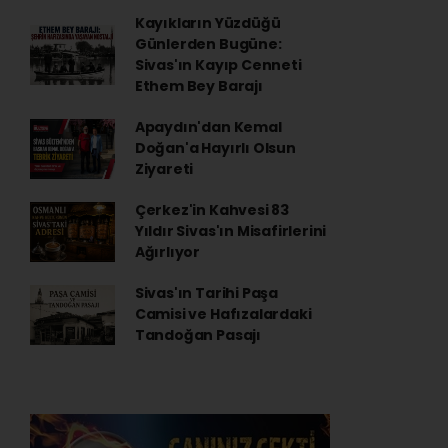
Kayıkların Yüzdüğü
Günlerden Bugüne:
Sivas'ın Kayıp Cenneti
Ethem Bey Barajı
Apaydın'dan Kemal
Doğan'a Hayırlı Olsun
Ziyareti
Çerkez'in Kahvesi 83
Yıldır Sivas'ın Misafirlerini
Ağırlıyor
Sivas'ın Tarihi Paşa
Camisi ve Hafızalardaki
Tandoğan Pasajı