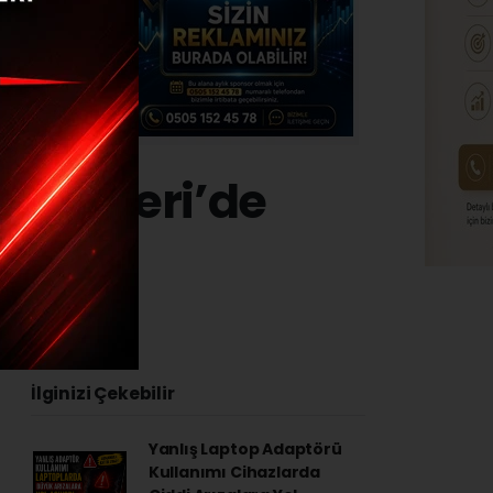
ı Kayseri’de
24 - 11:40
İlginizi Çekebilir
Yanlış Laptop Adaptörü
Kullanımı Cihazlarda