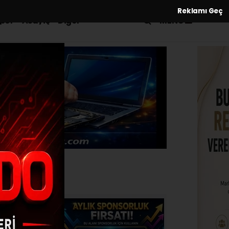
Reklamı Geç
MENÜ
por
Asayiş
Diğer