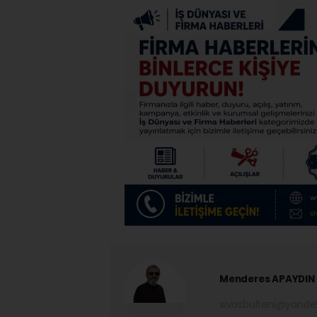
Menderes APAYDIN
sivasbulteni@yand