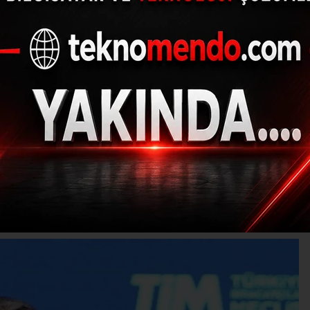
dış ticaret rakamlar
açıklanacak
(İHA) - İhlas Haber Ajansı | 31.07.2024 - 12:04, Güncelleme: 31.07.20
MI