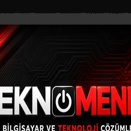
-Sanat-Tarih
Gündem
Ekonomi
Siyaset
Sağlık
S