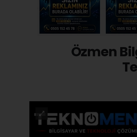
Özmen Bilg
T