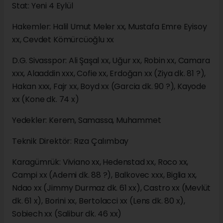
Stat: Yeni 4 Eylül
Hakemler: Halil Umut Meler xx, Mustafa Emre Eyisoy
xx, Cevdet Kömürcüoğlu xx
D.G. Sivasspor: Ali Şaşal xx, Uğur xx, Robin xx, Camara
xxx, Alaaddin xxx, Cofie xx, Erdoğan xx (Ziya dk. 81 ?),
Hakan xxx, Fajr xx, Boyd xx (Garcia dk. 90 ?), Kayode
xx (Kone dk. 74 x)
Yedekler: Kerem, Samassa, Muhammet
Teknik Direktör: Rıza Çalımbay
Karagümrük: Viviano xx, Hedenstad xx, Roco xx,
Campi xx (Ademi dk. 88 ?), Balkovec xxx, Biglia xx,
Ndao xx (Jimmy Durmaz dk. 61 xx), Castro xx (Mevlüt
dk. 61 x), Borini xx, Bertolacci xx (Lens dk. 80 x),
Sobiech xx (Salibur dk. 46 xx)