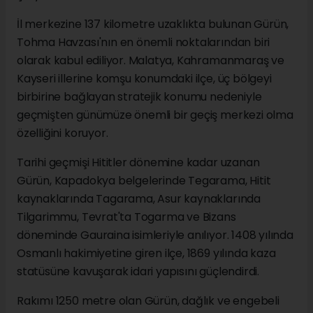
İl merkezine 137 kilometre uzaklıkta bulunan Gürün,
Tohma Havzası'nın en önemli noktalarından biri
olarak kabul ediliyor. Malatya, Kahramanmaraş ve
Kayseri illerine komşu konumdaki ilçe, üç bölgeyi
birbirine bağlayan stratejik konumu nedeniyle
geçmişten günümüze önemli bir geçiş merkezi olma
özelliğini koruyor.
Tarihi geçmişi Hititler dönemine kadar uzanan
Gürün, Kapadokya belgelerinde Tegarama, Hitit
kaynaklarında Tagarama, Asur kaynaklarında
Tilgarimmu, Tevrat'ta Togarma ve Bizans
döneminde Gauraina isimleriyle anılıyor. 1408 yılında
Osmanlı hakimiyetine giren ilçe, 1869 yılında kaza
statüsüne kavuşarak idari yapısını güçlendirdi.
Rakımı 1250 metre olan Gürün, dağlık ve engebeli