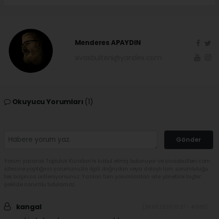
Menderes APAYDIN
sivasbulteni@yandex.com
Okuyucu Yorumları
(1)
Gönder
Yorum yazarak Topluluk Kuralları’nı kabul etmiş bulunuyor ve sivasbulteni.com
sitesine yaptığınız yorumunuzla ilgili doğrudan veya dolaylı tüm sorumluluğu
tek başınıza üstleniyorsunuz. Yazılan tüm yorumlardan site yönetimi hiçbir
şekilde sorumlu tutulamaz.
kangal
(24.06.2026 10:37 - #689)