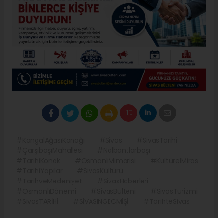
#KangalAğasıKonağı
#Sivas
#SivasTarihi
#ÇarşıbaşıMahallesi
#Nalbantlarbaşı
#TarihiKonak
#OsmanlıMimarisi
#KültürelMiras
#TarihiYapılar
#SivasKültürü
#TarihveMedeniyet
#SivasHaberleri
#OsmanlıDönemi
#SivasBulteni
#SivasTurizmi
#SivasTARİHİ
#SİVASINGECMİŞİ
#TarihteSivas