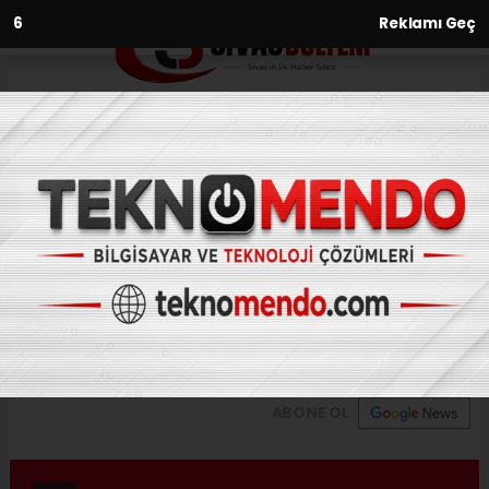
5
Reklamı Geç
Anasayfa
Süper Lig: D.G. Sivasspor: 1 -
Karagümrük: 0 (Maç sonu)
13.03.2021 - 14:38, Güncelleme: 13.03.2021 - 14:38
Süper Lig'in 30. haftasında D.G. Sivasspor,
Karagümrük'ü ağırladı.
ABONE OL