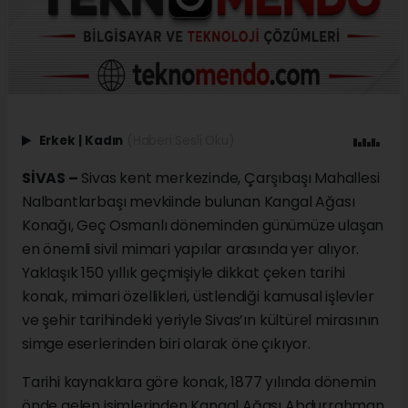
Erkek
|
Kadın
(Haberi Sesli Oku)
SİVAS –
Sivas kent merkezinde, Çarşıbaşı Mahallesi
Nalbantlarbaşı mevkiinde bulunan Kangal Ağası
Konağı, Geç Osmanlı döneminden günümüze ulaşan
en önemli sivil mimari yapılar arasında yer alıyor.
Yaklaşık 150 yıllık geçmişiyle dikkat çeken tarihi
konak, mimari özellikleri, üstlendiği kamusal işlevler
ve şehir tarihindeki yeriyle Sivas’ın kültürel mirasının
simge eserlerinden biri olarak öne çıkıyor.
Tarihi kaynaklara göre konak, 1877 yılında dönemin
önde gelen isimlerinden Kangal Ağası Abdurrahman