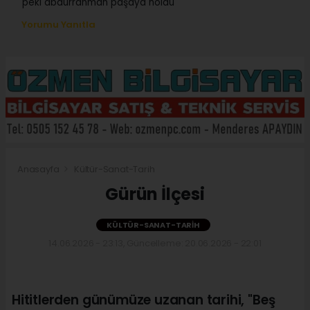
peki abdurrahman paşaya noldu
Yorumu Yanıtla
Anasayfa
Kültür-Sanat-Tarih
Gürün İlçesi
KÜLTÜR-SANAT-TARIH
14.06.2026 - 23:13, Güncelleme: 20.06.2026 - 22:01
Hititlerden günümüze uzanan tarihi, "Beş