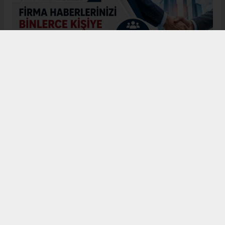
Menderes APAYDIN
sivasbulteni@yandex.com