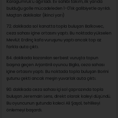
Karagümrük'ü ağırladı. Ev sahibi takım, ilk yarıda
bulduğu golle mücadeleden 1-0'lık galibiyetle ayrıldı.
Maçtan dakikalar (ikinci yarı)
72. dakikada sol kanatta topla buluşan Balkovec,
ceza sahası içine ortasını yaptı. Bu noktada yükselen
Mevlüt Erdinç kafa vuruşunu yaptı ancak top az
farkla auta çıktı.
84. dakikada kazanılan serbest vuruşta topun
başına geçen Arjantinli oyuncu Biglia, ceza sahası
içine ortasını yaptı. Bu noktada topla buluşan Borini
şutunu çekti ancak meşin yuvarlak auta çıktı.
90. dakikada ceza sahası içi sol çaprazında topla
buluşan Jeremain Lens, direkt olarak kaleyi düşündü.
Bu oyuncunun şutunda kaleci Ali Şaşal, tehlikeyi
önlemeyi başardı.