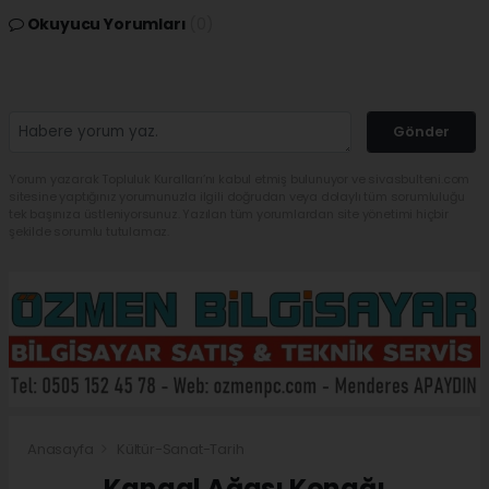
Okuyucu Yorumları
(0)
Gönder
Yorum yazarak Topluluk Kuralları’nı kabul etmiş bulunuyor ve sivasbulteni.com
sitesine yaptığınız yorumunuzla ilgili doğrudan veya dolaylı tüm sorumluluğu
tek başınıza üstleniyorsunuz. Yazılan tüm yorumlardan site yönetimi hiçbir
şekilde sorumlu tutulamaz.
Anasayfa
Kültür-Sanat-Tarih
Kangal Ağası Konağı