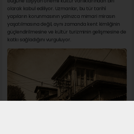
bugüne taşıyan önemli kültür varlıklarından biri
olarak kabul ediliyor. Uzmanlar, bu tür tarihî
yapıların korunmasının yalnızca mimari mirasın
yaşatılmasına değil, aynı zamanda kent kimliğinin
güçlendirilmesine ve kültür turizminin gelişmesine de
katkı sağladığını vurguluyor.