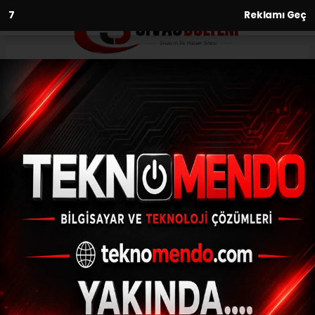
6
Reklamı Geç
Anasayfa
Gündem
Sultangazi’de kadın ve
çocuklara ücretsiz
danışmanlık hizmeti
GÜNDEM
(İHA) - İhlas Haber Ajansı | 27.06.2024 - 12:05, Güncelleme:
27.06.2024 - 11:40
Sultangazi’de kadın ve çocuklara ücretsiz
danışmanlık hizmeti
ABONE OL