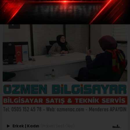
Erkek
|
Kadın
(Haberi Sesli Oku)