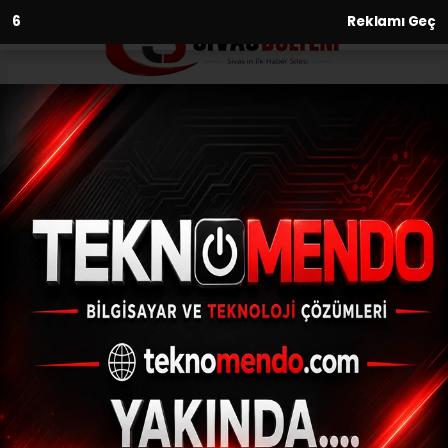
5
Reklamı Geç
Anasayfa
Gündem
Sultangazi’de Ana Kucağı
miniklerinin planetaryum ile
uzay yolculuğu
GÜNDEM
(İHA) - İhlas Haber Ajansı | 30.09.2024 - 16:04, Güncelleme:
30.09.2024 - 15:37
Sultangazi’de Ana Kucağı miniklerinin
planetaryum ile uzay yolculuğu
ABONE OL