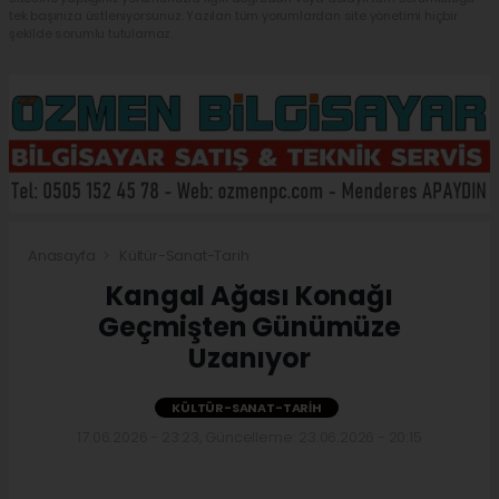
tek başınıza üstleniyorsunuz. Yazılan tüm yorumlardan site yönetimi hiçbir
şekilde sorumlu tutulamaz.
Anasayfa
Kültür-Sanat-Tarih
Kangal Ağası Konağı
Geçmişten Günümüze
Uzanıyor
KÜLTÜR-SANAT-TARIH
17.06.2026 - 23:23, Güncelleme: 23.06.2026 - 20:15