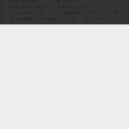
#TarihiYapılar
#SivasKültürü
#TarihveMedeniyet
#SivasHaberleri
#OsmanlıDönemi
#SivasBulteni
#SivasTurizmi
#SivasTARİHİ
#SİVASINGECMİŞİ
#TarihteSivas
Menderes APAYDIN
sivasbulteni@yandex.com
Okuyucu Yorumları
(1)
Gönder
Yorum yazarak Topluluk Kuralları’nı kabul etmiş bulunuyor ve sivasbulteni.com
sitesine yaptığınız yorumunuzla ilgili doğrudan veya dolaylı tüm sorumluluğu