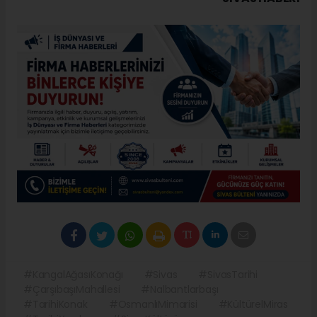
#KangalAğasıKonağı
#Sivas
#SivasTarihi
#ÇarşıbaşıMahallesi
#Nalbantlarbaşı
#TarihiKonak
#OsmanlıMimarisi
#KültürelMiras