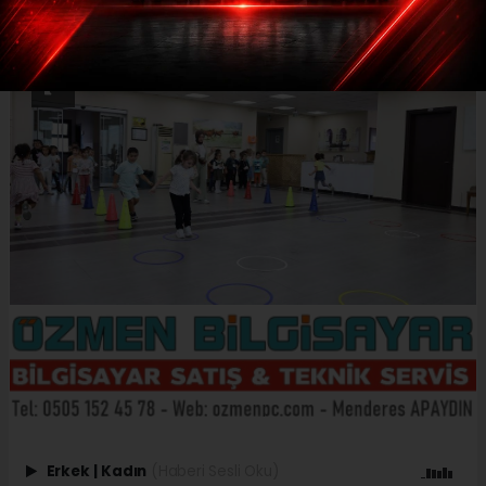
Erkek
|
Kadın
(Haberi Sesli Oku)