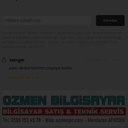
Gönder
Yorum yazarak Topluluk Kuralları’nı kabul etmiş bulunuyor ve sivasbulteni.com
sitesine yaptığınız yorumunuzla ilgili doğrudan veya dolaylı tüm sorumluluğu
tek başınıza üstleniyorsunuz. Yazılan tüm yorumlardan site yönetimi hiçbir
şekilde sorumlu tutulamaz.
kangal
(24.06.2026 10:37 - #689)
peki abdurrahman paşaya noldu
Yorumu Yanıtla