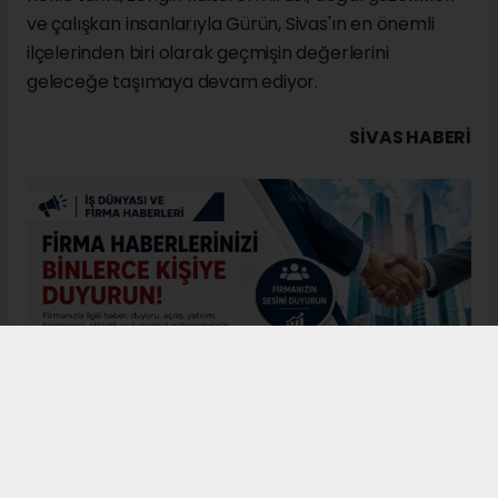
ve çalışkan insanlarıyla Gürün, Sivas'ın en önemli
ilçelerinden biri olarak geçmişin değerlerini
geleceğe taşımaya devam ediyor.
SIVAS HABERİ