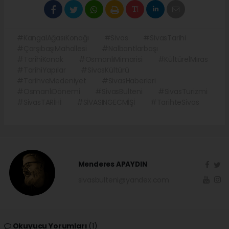
#KangalAğasıKonağı
#Sivas
#SivasTarihi
#ÇarşıbaşıMahallesi
#Nalbantlarbaşı
#TarihiKonak
#OsmanlıMimarisi
#KültürelMiras
#TarihiYapılar
#SivasKültürü
#TarihveMedeniyet
#SivasHaberleri
#OsmanlıDönemi
#SivasBulteni
#SivasTurizmi
#SivasTARİHİ
#SİVASINGECMİŞİ
#TarihteSivas
Menderes APAYDIN
sivasbulteni@yandex.com
Okuyucu Yorumları
(1)