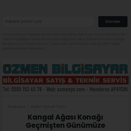
Gönder
Yorum yazarak Topluluk Kuralları’nı kabul etmiş bulunuyor ve sivasbulteni.com
sitesine yaptığınız yorumunuzla ilgili doğrudan veya dolaylı tüm sorumluluğu
tek başınıza üstleniyorsunuz. Yazılan tüm yorumlardan site yönetimi hiçbir
şekilde sorumlu tutulamaz.
Anasayfa
Kültür-Sanat-Tarih
Kangal Ağası Konağı
Geçmişten Günümüze