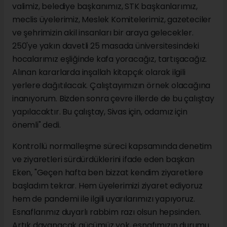
valimiz, belediye başkanımız, STK başkanlarımız,
meclis üyelerimiz, Meslek Komitelerimiz, gazeteciler
ve şehrimizin akil insanları bir araya gelecekler.
250'ye yakın davetli 25 masada üniversitesindeki
hocalarımız eşliğinde kafa yoracağız, tartışacağız.
Alınan kararlarda inşallah kitapçık olarak ilgili
yerlere dağıtılacak. Çalıştayımızın örnek olacağına
inanıyorum. Bizden sonra çevre illerde de bu çalıştay
yapılacaktır. Bu çalıştay, Sivas için, odamız için
önemli" dedi.
Kontrollü normalleşme süreci kapsamında denetim
ve ziyaretleri sürdürdüklerini ifade eden başkan
Eken, "Geçen hafta ben bizzat kendim ziyaretlere
başladım tekrar. Hem üyelerimizi ziyaret ediyoruz
hem de pandemi ile ilgili uyarılarımızı yapıyoruz.
Esnaflarımız duyarlı rabbim razı olsun hepsinden.
Artık dayanacak gücümüz yok, esnafımızın durumu