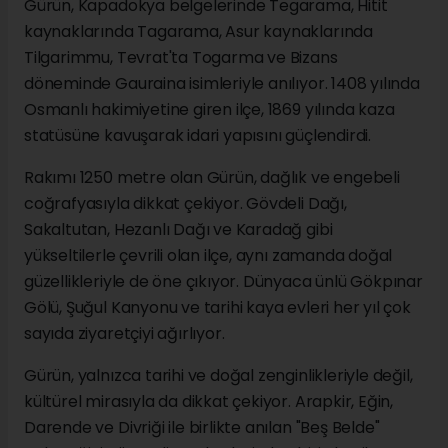
Gürün, Kapadokya belgelerinde Tegarama, Hitit
kaynaklarında Tagarama, Asur kaynaklarında
Tilgarimmu, Tevrat'ta Togarma ve Bizans
döneminde Gauraina isimleriyle anılıyor. 1408 yılında
Osmanlı hakimiyetine giren ilçe, 1869 yılında kaza
statüsüne kavuşarak idari yapısını güçlendirdi.
Rakımı 1250 metre olan Gürün, dağlık ve engebeli
coğrafyasıyla dikkat çekiyor. Gövdeli Dağı,
Sakaltutan, Hezanlı Dağı ve Karadağ gibi
yükseltilerle çevrili olan ilçe, aynı zamanda doğal
güzellikleriyle de öne çıkıyor. Dünyaca ünlü Gökpınar
Gölü, Şuğul Kanyonu ve tarihi kaya evleri her yıl çok
sayıda ziyaretçiyi ağırlıyor.
Gürün, yalnızca tarihi ve doğal zenginlikleriyle değil,
kültürel mirasıyla da dikkat çekiyor. Arapkir, Eğin,
Darende ve Divriği ile birlikte anılan "Beş Belde"