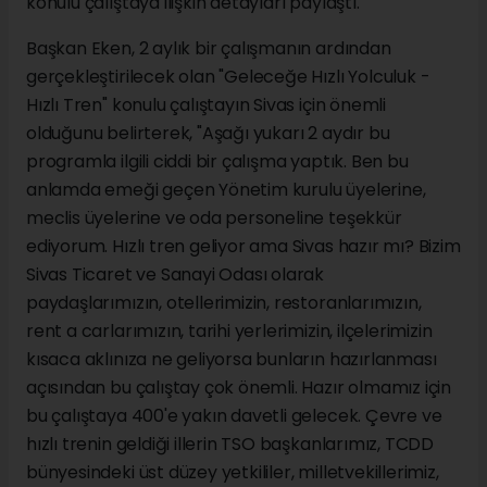
konulu çalıştaya ilişkin detayları paylaştı.
Başkan Eken, 2 aylık bir çalışmanın ardından
gerçekleştirilecek olan "Geleceğe Hızlı Yolculuk -
Hızlı Tren" konulu çalıştayın Sivas için önemli
olduğunu belirterek, "Aşağı yukarı 2 aydır bu
programla ilgili ciddi bir çalışma yaptık. Ben bu
anlamda emeği geçen Yönetim kurulu üyelerine,
meclis üyelerine ve oda personeline teşekkür
ediyorum. Hızlı tren geliyor ama Sivas hazır mı? Bizim
Sivas Ticaret ve Sanayi Odası olarak
paydaşlarımızın, otellerimizin, restoranlarımızın,
rent a carlarımızın, tarihi yerlerimizin, ilçelerimizin
kısaca aklınıza ne geliyorsa bunların hazırlanması
açısından bu çalıştay çok önemli. Hazır olmamız için
bu çalıştaya 400'e yakın davetli gelecek. Çevre ve
hızlı trenin geldiği illerin TSO başkanlarımız, TCDD
bünyesindeki üst düzey yetkililer, milletvekillerimiz,