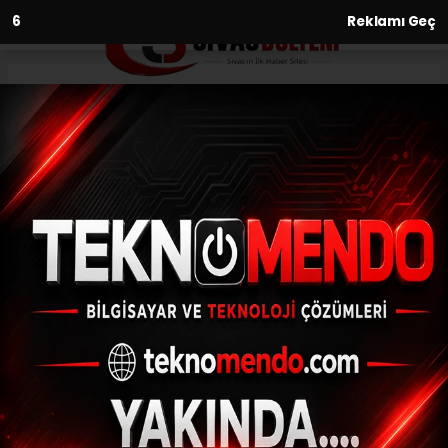
4
Reklamı Geç
Anasayfa
STSO, Mart ayı meclis
toplantısını gerçekleştirdi
15.03.2021 - 11:38, Güncelleme: 15.03.2021 - 11:38
Sivas Ticaret ve Sanayi Odası'nın (STSO)
Mart ayı Meclis toplantısına katılan
Belediye Başkanı Hilmi Bilgin ve başkan
yardımcıları, meclis üyelerinin...
ABONE OL