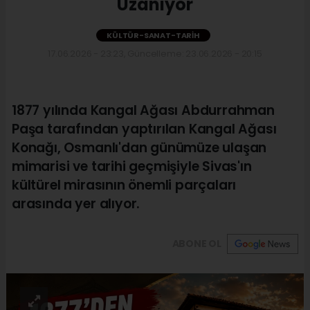
Uzanıyor
KÜLTÜR-SANAT-TARIH
17.06.2026 - 23:23, Güncelleme: 23.06.2026 - 20:15
1877 yılında Kangal Ağası Abdurrahman
Paşa tarafından yaptırılan Kangal Ağası
Konağı, Osmanlı'dan günümüze ulaşan
mimarisi ve tarihi geçmişiyle Sivas'ın
kültürel mirasının önemli parçaları
arasında yer alıyor.
ABONE OL