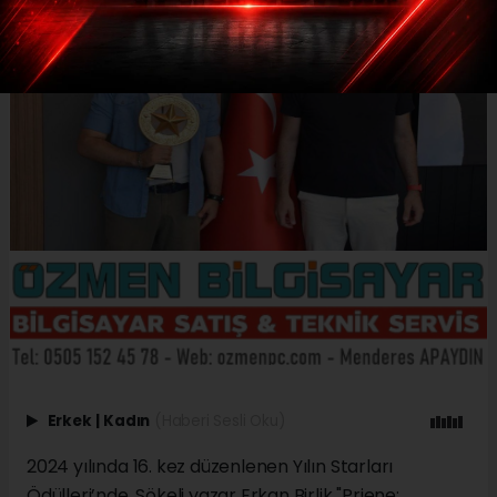
Erkek
|
Kadın
(Haberi Sesli Oku)
2024 yılında 16. kez düzenlenen Yılın Starları
Ödülleri’nde, Sökeli yazar Erkan Birlik "Priene: