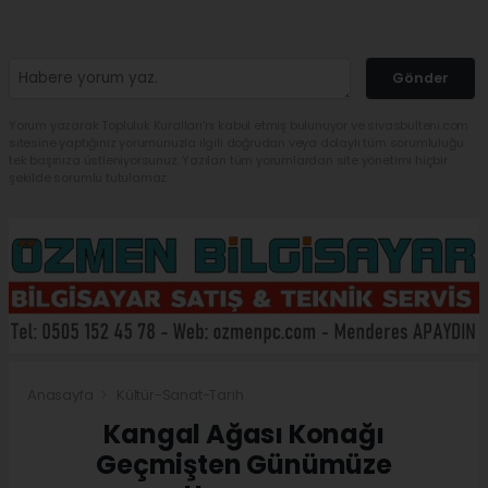
Gönder
Yorum yazarak Topluluk Kuralları’nı kabul etmiş bulunuyor ve sivasbulteni.com
sitesine yaptığınız yorumunuzla ilgili doğrudan veya dolaylı tüm sorumluluğu
tek başınıza üstleniyorsunuz. Yazılan tüm yorumlardan site yönetimi hiçbir
şekilde sorumlu tutulamaz.
Anasayfa
Kültür-Sanat-Tarih
Kangal Ağası Konağı
Geçmişten Günümüze