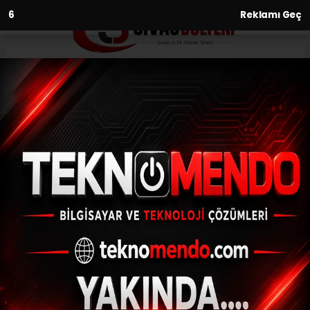
5
Reklamı Geç
Anasayfa
Kültür-Sanat-Tarih
Sökeli Yazar Birlik’e yılın kitabı
ödülü
KÜLTÜR-SANAT-TARIH
(İHA) - İhlas Haber Ajansı | 31.07.2024 - 14:33, Güncelleme: 31.07.2024
- 14:03
Sökeli Yazar Birlik’e yılın kitabı ödülü
ABONE OL