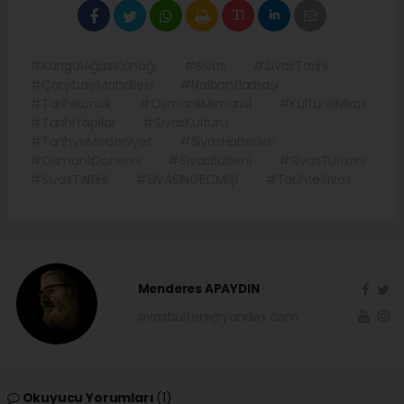
#KangalAğasıKonağı
#Sivas
#SivasTarihi
#ÇarşıbaşıMahallesi
#Nalbantlarbaşı
#TarihiKonak
#OsmanlıMimarisi
#KültürelMiras
#TarihiYapılar
#SivasKültürü
#TarihveMedeniyet
#SivasHaberleri
#OsmanlıDönemi
#SivasBulteni
#SivasTurizmi
#SivasTARİHİ
#SİVASINGECMİŞİ
#TarihteSivas
Menderes APAYDIN
sivasbulteni@yandex.com
Okuyucu Yorumları
(1)