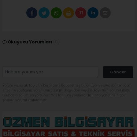
Okuyucu Yorumları
(0)
Gönder
Yorum yazarak Topluluk Kuralları’nı kabul etmiş bulunuyor ve sivasbulteni.com
sitesine yaptığınız yorumunuzla ilgili doğrudan veya dolaylı tüm sorumluluğu
tek başınıza üstleniyorsunuz. Yazılan tüm yorumlardan site yönetimi hiçbir
şekilde sorumlu tutulamaz.