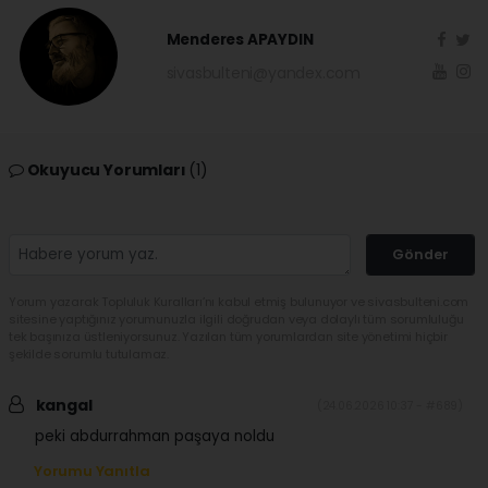
Menderes APAYDIN
sivasbulteni@yandex.com
Okuyucu Yorumları
(1)
Gönder
Yorum yazarak Topluluk Kuralları’nı kabul etmiş bulunuyor ve sivasbulteni.com
sitesine yaptığınız yorumunuzla ilgili doğrudan veya dolaylı tüm sorumluluğu
tek başınıza üstleniyorsunuz. Yazılan tüm yorumlardan site yönetimi hiçbir
şekilde sorumlu tutulamaz.
kangal
(24.06.2026 10:37 - #689)
peki abdurrahman paşaya noldu
Yorumu Yanıtla