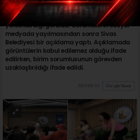
görevlileri salondan çıkarttı ve hep beraber
göbek atmaya başladı. Masaların üzerine
bazı kadınların çıkıp diğer kadınları
yönlendirdiği görüldü. Görüntülerin sosyal
medyada yayılmasından sonra Sivas
Belediyesi bir açıklama yaptı. Açıklamada
görüntülerin kabul edilemez olduğu ifade
edilirken, birim sorumlusunun görevden
uzaklaştırıldığı ifade edildi.
ABONE OL