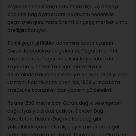
Kayseri illerine komşu konumdaki ilçe, üç bölgeyi
birbirine bağlayan stratejik konumu nedeniyle
geçmişten günümüze önemli bir geçiş merkezi olma
özelliğini koruyor.
Tarihi geçmişi Hititler dönemine kadar uzanan
Gürün, Kapadokya belgelerinde Tegarama, Hitit
kaynaklarında Tagarama, Asur kaynaklarında
Tilgarimmu, Tevrat'ta Togarma ve Bizans
döneminde Gauraina isimleriyle anılıyor. 1408 yılında
Osmanlı hakimiyetine giren ilçe, 1869 yılında kaza
statüsüne kavuşarak idari yapısını güçlendirdi.
Rakımı 1250 metre olan Gürün, dağlık ve engebeli
coğrafyasıyla dikkat çekiyor. Gövdeli Dağı,
Sakaltutan, Hezanlı Dağı ve Karadağ gibi
yükseltilerle çevrili olan ilçe, aynı zamanda doğal
güzellikleriyle de öne çıkıyor. Dünyaca ünlü Gökpınar