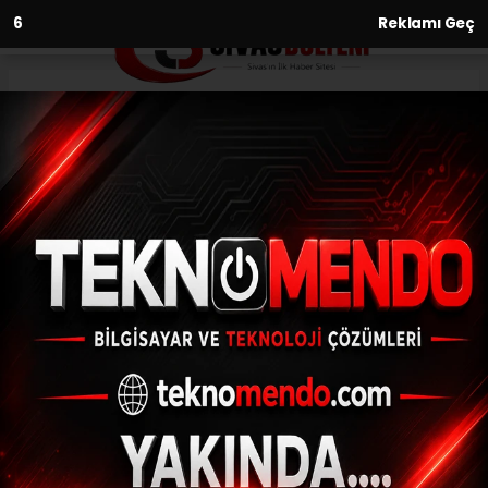
5
Reklamı Geç
Anasayfa
Yaşam
Skandal Görüntüler Sonrası
Sivas Belediyesi’nden
Açıklama Geldi
YAŞAM
21.05.2026 - 22:20, Güncelleme: 21.05.2026 - 22:34
Sivas Belediyesi sosyal tesislerinde yapılan
bir etkinlik skandala dönüştü. Kadınlardan
oluşan bir grup Vip Salonu kullandı.
Yemeğini bitiren kadınlar daha sonra