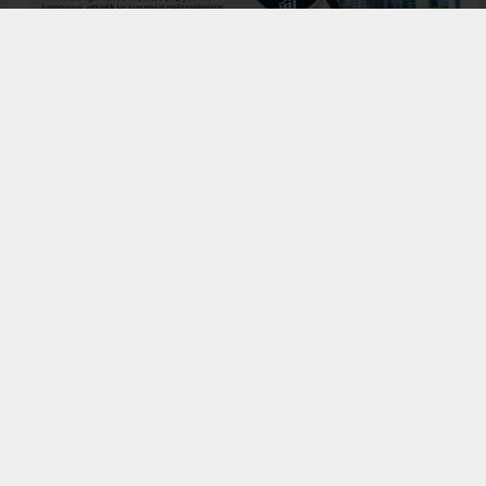
Menderes APAYDIN
sivasbulteni@yandex.com
Okuyucu Yorumları
(0)