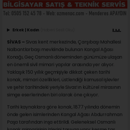
Erkek
|
Kadın
(Haberi Sesli Oku)
SİVAS –
Sivas kent merkezinde, Çarşıbaşı Mahallesi
Nalbantlarbaşı mevkiinde bulunan Kangal Ağası
Konağı, Geç Osmanlı döneminden günümüze ulaşan
en önemli sivil mimari yapılar arasında yer alıyor.
Yaklaşık 150 yıllık geçmişiyle dikkat çeken tarihi
konak, mimari özellikleri, üstlendiği kamusal işlevler
ve şehir tarihindeki yeriyle Sivas’ın kültürel mirasının
simge eserlerinden biri olarak öne çıkıyor.
Tarihi kaynaklara göre konak, 1877 yılında dönemin
önde gelen isimlerinden Kangal Ağası Abdurrahman
Paşa tarafından inşa ettirildi. Geleneksel Osmanlı
konak mimarisinin izlerini taşıyan yapı; kesme taş