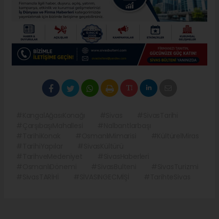
#KangalAğasıKonağı
#Sivas
#SivasTarihi
#ÇarşıbaşıMahallesi
#Nalbantlarbaşı
#TarihiKonak
#OsmanlıMimarisi
#KültürelMiras
#TarihiYapılar
#SivasKültürü
#TarihveMedeniyet
#SivasHaberleri
#OsmanlıDönemi
#SivasBulteni
#SivasTurizmi
#SivasTARİHİ
#SİVASINGECMİŞİ
#TarihteSivas