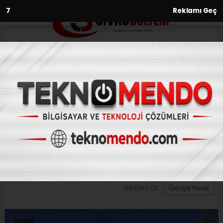
6
Reklamı Geç
Anasayfa
Sivas’ta kuşburnu hasadı
31.08.2019 - 14:33, Güncelleme: 31.08.2019 - 14:33
Sivas'ın İmranlı ilçesinde köylülerin dikenli
dallardan tek tek toplayarak geçimini
sağladığı kuşburnu hasadına başlandı.
ABONE OL