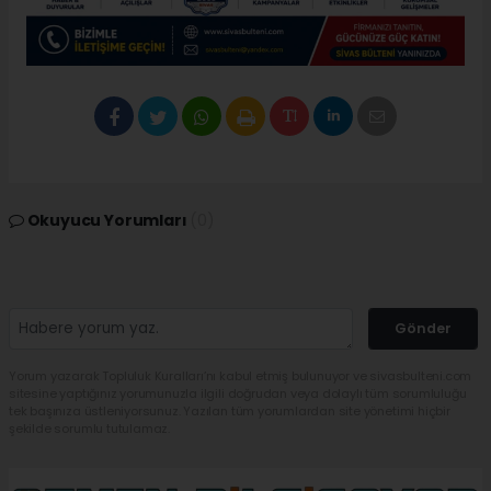
Okuyucu Yorumları
(0)
Gönder
Yorum yazarak Topluluk Kuralları’nı kabul etmiş bulunuyor ve sivasbulteni.com
sitesine yaptığınız yorumunuzla ilgili doğrudan veya dolaylı tüm sorumluluğu
tek başınıza üstleniyorsunuz. Yazılan tüm yorumlardan site yönetimi hiçbir
şekilde sorumlu tutulamaz.