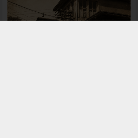
Bugün de tarih meraklılarının, araştırmacıların ve
ziyaretçilerin ilgisini çeken Kangal Ağası Konağı,
Osmanlı’dan Cumhuriyet’e uzanan çok katmanlı
geçmişiyle Sivas’ın köklü tarihine ışık tutmaya
devam ediyor. Şehrin kültürel belleğinde önemli bir