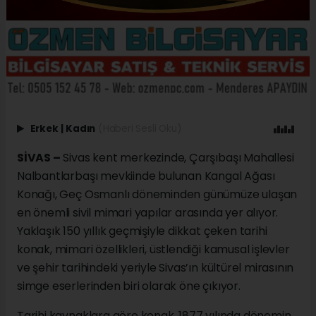
Erkek
|
Kadın
(Haberi Sesli Oku)
SİVAS –
Sivas kent merkezinde, Çarşıbaşı Mahallesi
Nalbantlarbaşı mevkiinde bulunan Kangal Ağası
Konağı, Geç Osmanlı döneminden günümüze ulaşan
en önemli sivil mimari yapılar arasında yer alıyor.
Yaklaşık 150 yıllık geçmişiyle dikkat çeken tarihi
konak, mimari özellikleri, üstlendiği kamusal işlevler
ve şehir tarihindeki yeriyle Sivas’ın kültürel mirasının
simge eserlerinden biri olarak öne çıkıyor.
Tarihi kaynaklara göre konak, 1877 yılında dönemin