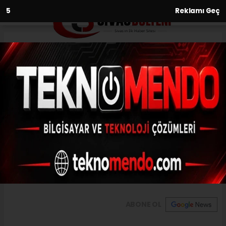
3
Reklamı Geç
Anasayfa
Sivas’ta İstiklal Marşı
okunurken hayat durdu
14.03.2021 - 14:08, Güncelleme: 14.03.2021 - 14:08
Sivas'ta 14 Mart Tıp Bayramı programı
kapsamında okunan İstiklal Marşını duyan
vatandaşlar, hazır ola geçti.
ABONE OL