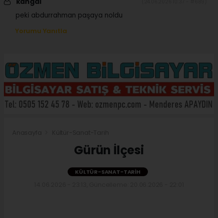
kangal
(24.06.2026 10:37 - #689)
peki abdurrahman paşaya noldu
Yorumu Yanıtla
Anasayfa
Kültür-Sanat-Tarih
Gürün İlçesi
KÜLTÜR-SANAT-TARIH
14.06.2026 - 23:13, Güncelleme: 20.06.2026 - 22:01