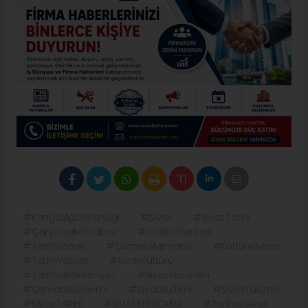
#KangalAğasıKonağı
#Sivas
#SivasTarihi
#ÇarşıbaşıMahallesi
#Nalbantlarbaşı
#TarihiKonak
#OsmanlıMimarisi
#KültürelMiras
#TarihiYapılar
#SivasKültürü
#TarihveMedeniyet
#SivasHaberleri
#OsmanlıDönemi
#SivasBulteni
#SivasTurizmi
#SivasTARİHİ
#SİVASINGECMİŞİ
#TarihteSivas