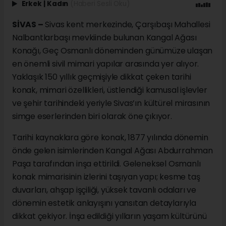
Erkek
|
Kadın
(Haberi Sesli Oku)
SİVAS –
Sivas kent merkezinde, Çarşıbaşı Mahallesi
Nalbantlarbaşı mevkiinde bulunan Kangal Ağası
Konağı, Geç Osmanlı döneminden günümüze ulaşan
en önemli sivil mimari yapılar arasında yer alıyor.
Yaklaşık 150 yıllık geçmişiyle dikkat çeken tarihi
konak, mimari özellikleri, üstlendiği kamusal işlevler
ve şehir tarihindeki yeriyle Sivas’ın kültürel mirasının
simge eserlerinden biri olarak öne çıkıyor.
Tarihi kaynaklara göre konak, 1877 yılında dönemin
önde gelen isimlerinden Kangal Ağası Abdurrahman
Paşa tarafından inşa ettirildi. Geleneksel Osmanlı
konak mimarisinin izlerini taşıyan yapı; kesme taş
duvarları, ahşap işçiliği, yüksek tavanlı odaları ve
dönemin estetik anlayışını yansıtan detaylarıyla
dikkat çekiyor. İnşa edildiği yılların yaşam kültürünü