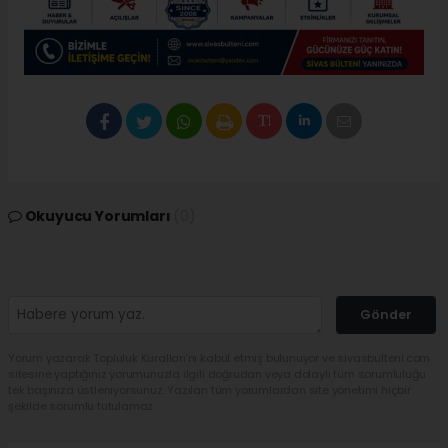
Okuyucu Yorumları
(0)
Gönder
Yorum yazarak Topluluk Kuralları’nı kabul etmiş bulunuyor ve sivasbulteni.com
sitesine yaptığınız yorumunuzla ilgili doğrudan veya dolaylı tüm sorumluluğu
tek başınıza üstleniyorsunuz. Yazılan tüm yorumlardan site yönetimi hiçbir
şekilde sorumlu tutulamaz.