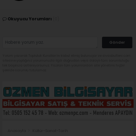
Okuyucu Yorumları
(0)
Gönder
Yorum yazarak Topluluk Kuralları’nı kabul etmiş bulunuyor ve sivasbulteni.com
sitesine yaptığınız yorumunuzla ilgili doğrudan veya dolaylı tüm sorumluluğu
tek başınıza üstleniyorsunuz. Yazılan tüm yorumlardan site yönetimi hiçbir
şekilde sorumlu tutulamaz.
Anasayfa
Kültür-Sanat-Tarih