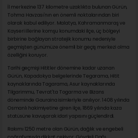
İl merkezine 137 kilometre uzaklıkta bulunan Gürün,
Tohma Havzası'nın en önemli noktalarından biri
olarak kabul ediliyor. Malatya, Kahramanmaraş ve
Kayseri illerine komşu konumdaki ilçe, üç bölgeyi
birbirine bağlayan stratejik konumu nedeniyle
geçmişten günümüze önemli bir geçiş merkezi olma
özelliğini koruyor.
Tarihi geçmişi Hititler dönemine kadar uzanan
Gürün, Kapadokya belgelerinde Tegarama, Hitit
kaynaklarında Tagarama, Asur kaynaklarında
Tilgarimmu, Tevrat'ta Togarma ve Bizans
döneminde Gauraina isimleriyle anılıyor. 1408 yılında
Osmanlı hakimiyetine giren ilçe, 1869 yılında kaza
statüsüne kavuşarak idari yapısını güçlendirdi.
Rakımı 1250 metre olan Gürün, dağlık ve engebeli
coğrafyasıyla dikkat çekiyor. Gövdeli Dağı,