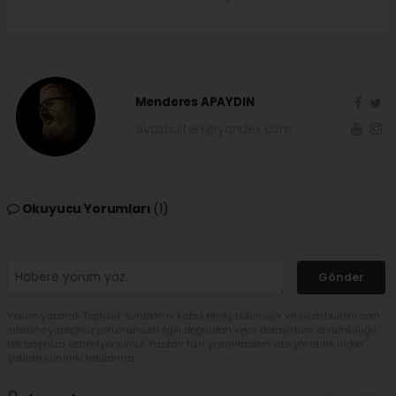
Menderes APAYDIN
sivasbulteni@yandex.com
Okuyucu Yorumları
(1)
Gönder
Yorum yazarak Topluluk Kuralları’nı kabul etmiş bulunuyor ve sivasbulteni.com
sitesine yaptığınız yorumunuzla ilgili doğrudan veya dolaylı tüm sorumluluğu
tek başınıza üstleniyorsunuz. Yazılan tüm yorumlardan site yönetimi hiçbir
şekilde sorumlu tutulamaz.