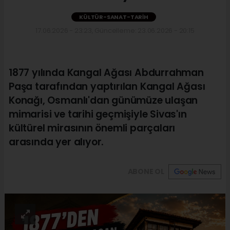
KÜLTÜR-SANAT-TARIH
17.06.2026 - 23:23, Güncelleme: 23.06.2026 - 20:15
1877 yılında Kangal Ağası Abdurrahman
Paşa tarafından yaptırılan Kangal Ağası
Konağı, Osmanlı'dan günümüze ulaşan
mimarisi ve tarihi geçmişiyle Sivas'ın
kültürel mirasının önemli parçaları
arasında yer alıyor.
ABONE OL