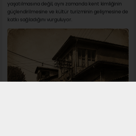
yaşatılmasına değil, aynı zamanda kent kimliğinin
güçlendirilmesine ve kültür turizminin gelişmesine de
katkı sağladığını vurguluyor.