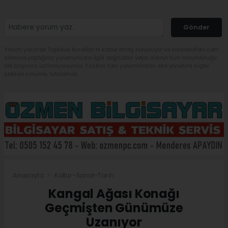
Gönder
Yorum yazarak Topluluk Kuralları’nı kabul etmiş bulunuyor ve sivasbulteni.com
sitesine yaptığınız yorumunuzla ilgili doğrudan veya dolaylı tüm sorumluluğu
tek başınıza üstleniyorsunuz. Yazılan tüm yorumlardan site yönetimi hiçbir
şekilde sorumlu tutulamaz.
Anasayfa
Kültür-Sanat-Tarih
Kangal Ağası Konağı
Geçmişten Günümüze
Uzanıyor