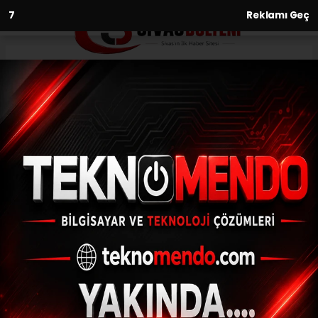
6
Reklamı Geç
Anasayfa
Sivasspor’da Göztepe maçı
öncesi 3 eksik!
19.03.2021 - 09:23, Güncelleme: 19.03.2021 - 09:23
DG Sivasspor, yarın deplasmanda
oynayacağı Göztepe karşısına sakatlıkları
bulunan 3 oyuncusundan yoksun çıkacak.
ABONE OL