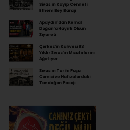
Sivas'ın Kayıp Cenneti
Ethem Bey Barajı
Apaydın'dan Kemal
Doğan'a Hayırlı Olsun
Ziyareti
Çerkez'in Kahvesi 83
Yıldır Sivas'ın Misafirlerini
Ağırlıyor
Sivas'ın Tarihi Paşa
Camisi ve Hafızalardaki
Tandoğan Pasajı