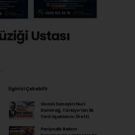
üziği Ustası
:37
İlginizi Çekebilir
Sivaslı Sanayici Nuri
Demirağ, Türkiye’nin İlk
Yerli Uçaklarını Üretti
Periyodik Bakım