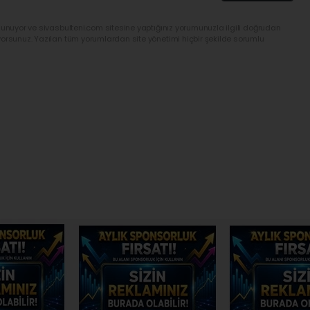
lunuyor ve sivasbulteni.com sitesine yaptığınız yorumunuzla ilgili doğrudan
yorsunuz. Yazılan tüm yorumlardan site yönetimi hiçbir şekilde sorumlu