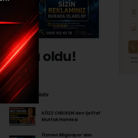
piyonu oldu!
İlginizi Çekebilir
KÖZZ CHİCKEN'den Şeffaf
Mutfak Hamlesi
Özmen Bilgisayar'dan