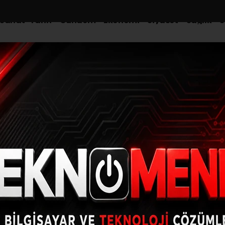
-Sanat-Tarih
Gündem
Ekonomi
Siyaset
Sağlık
S