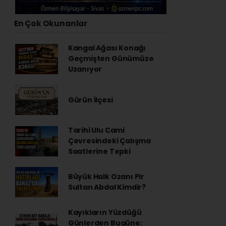
En Çok Okunanlar
Kangal Ağası Konağı
Geçmişten Günümüze
Uzanıyor
Gürün İlçesi
Tarihi Ulu Cami
Çevresindeki Çalışma
Saatlerine Tepki
Büyük Halk Ozanı Pir
Sultan Abdal Kimdir?
Kayıkların Yüzdüğü
Günlerden Bugüne: