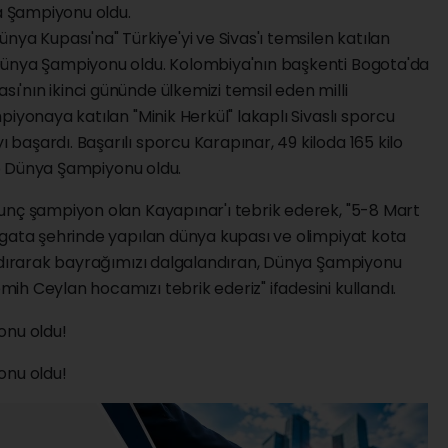
ya Şampiyonu oldu.
nya Kupası'na" Türkiye'yi ve Sivas'ı temsilen katılan
Dünya Şampiyonu oldu. Kolombiya'nın başkenti Bogota'da
'nın ikinci gününde ülkemizi temsil eden milli
iyonaya katılan "Minik Herkül" lakaplı Sivaslı sporcu
aşardı. Başarılı sporcu Karapınar, 49 kiloda 165 kilo
lıp Dünya Şampiyonu oldu.
unç şampiyon olan Kayapınar'ı tebrik ederek, "5-8 Mart
ogata şehrinde yapılan dünya kupası ve olimpiyat kota
aldırarak bayrağımızı dalgalandıran, Dünya Şampiyonu
h Ceylan hocamızı tebrik ederiz" ifadesini kullandı.