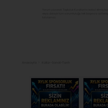
Yorum yazarak Topluluk Kuralları’nı kabul etmiş bu
veya dolaylı tüm sorumluluğu tek başınıza üstleni
tutulamaz.
Anasayfa
Kültür-Sanat-Tarih