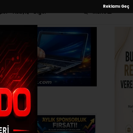
Reklamı Geç
MENÜ
por
Asayiş
Diğer