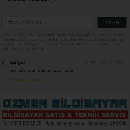
Gönder
Yorum yazarak Topluluk Kuralları’nı kabul etmiş bulunuyor ve sivasbulteni.com
sitesine yaptığınız yorumunuzla ilgili doğrudan veya dolaylı tüm sorumluluğu
tek başınıza üstleniyorsunuz. Yazılan tüm yorumlardan site yönetimi hiçbir
şekilde sorumlu tutulamaz.
kangal
(24.06.2026 10:37 - #689)
peki abdurrahman paşaya noldu
Yorumu Yanıtla