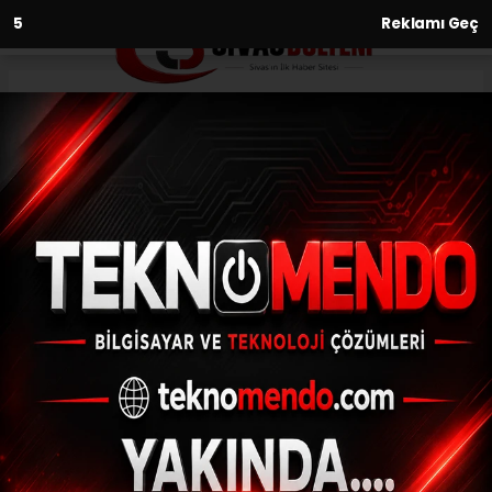
2
Reklamı Geç
Anasayfa
Sivaslı iş adamı memleketinde
15 bin adet maske dağıttırdı
31.08.2020 - 11:13, Güncelleme: 31.08.2020 - 11:13
Sivaslı iş adamı Selamet Ağaoğulları Sivas
halkına dağıtılmak üzere Sivas'a 15 bin adet
maske gönderdi.
ABONE OL