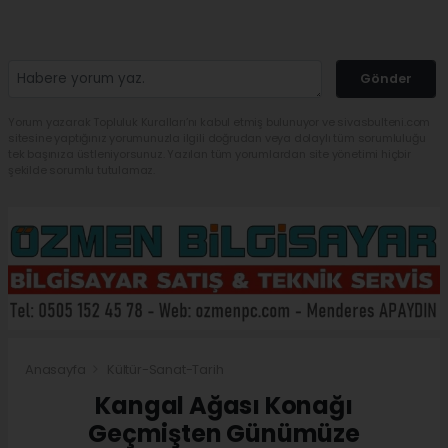
Gönder
Yorum yazarak Topluluk Kuralları’nı kabul etmiş bulunuyor ve sivasbulteni.com
sitesine yaptığınız yorumunuzla ilgili doğrudan veya dolaylı tüm sorumluluğu
tek başınıza üstleniyorsunuz. Yazılan tüm yorumlardan site yönetimi hiçbir
şekilde sorumlu tutulamaz.
Anasayfa
Kültür-Sanat-Tarih
Kangal Ağası Konağı
Geçmişten Günümüze