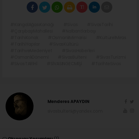
#KangalAğasıKonağı
#Sivas
#SivasTarihi
#ÇarşıbaşıMahallesi
#Nalbantlarbaşı
#TarihiKonak
#OsmanlıMimarisi
#KültürelMiras
#TarihiYapılar
#SivasKültürü
#TarihveMedeniyet
#SivasHaberleri
#OsmanlıDönemi
#SivasBulteni
#SivasTurizmi
#SivasTARİHİ
#SİVASINGECMİŞİ
#TarihteSivas
Menderes APAYDIN
sivasbulteni@yandex.com
Okuyucu Yorumları
(1)