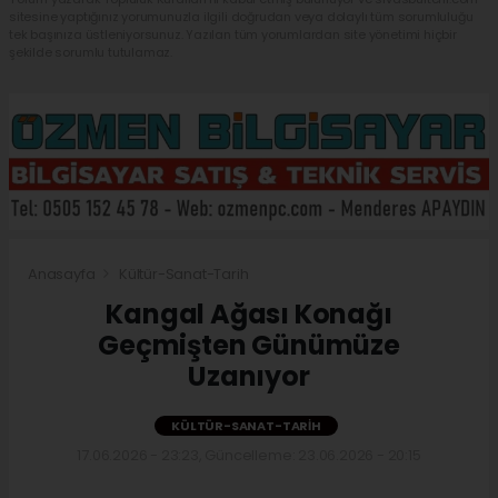
sitesine yaptığınız yorumunuzla ilgili doğrudan veya dolaylı tüm sorumluluğu
tek başınıza üstleniyorsunuz. Yazılan tüm yorumlardan site yönetimi hiçbir
şekilde sorumlu tutulamaz.
Anasayfa
Kültür-Sanat-Tarih
Kangal Ağası Konağı
Geçmişten Günümüze
Uzanıyor
KÜLTÜR-SANAT-TARIH
17.06.2026 - 23:23, Güncelleme: 23.06.2026 - 20:15