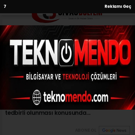
6
Reklamı Geç
Anasayfa
Sivas Valiliğinden fırtına
uyarısı
11.03.2021 - 16:08, Güncelleme: 11.03.2021 - 16:08
Sivas Valiliği kentin güney ilçelerinde
beklenen fırtına ve kuvvetli rüzgar nedeniyle
oluşabilecek risklere karşı vatandaşları
tedbirli olunması konusunda...
ABONE OL