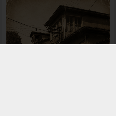
Bugün de tarih meraklılarının, araştırmacıların ve
ziyaretçilerin ilgisini çeken Kangal Ağası Konağı,
Osmanlı’dan Cumhuriyet’e uzanan çok katmanlı