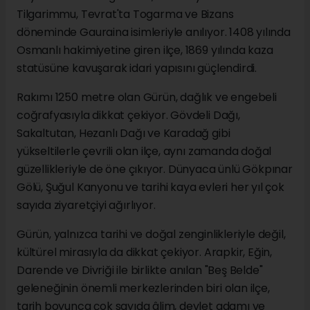
Tilgarimmu, Tevrat'ta Togarma ve Bizans
döneminde Gauraina isimleriyle anılıyor. 1408 yılında
Osmanlı hakimiyetine giren ilçe, 1869 yılında kaza
statüsüne kavuşarak idari yapısını güçlendirdi.
Rakımı 1250 metre olan Gürün, dağlık ve engebeli
coğrafyasıyla dikkat çekiyor. Gövdeli Dağı,
Sakaltutan, Hezanlı Dağı ve Karadağ gibi
yükseltilerle çevrili olan ilçe, aynı zamanda doğal
güzellikleriyle de öne çıkıyor. Dünyaca ünlü Gökpınar
Gölü, Şuğul Kanyonu ve tarihi kaya evleri her yıl çok
sayıda ziyaretçiyi ağırlıyor.
Gürün, yalnızca tarihi ve doğal zenginlikleriyle değil,
kültürel mirasıyla da dikkat çekiyor. Arapkir, Eğin,
Darende ve Divriği ile birlikte anılan "Beş Belde"
geleneğinin önemli merkezlerinden biri olan ilçe,
tarih boyunca çok sayıda âlim, devlet adamı ve