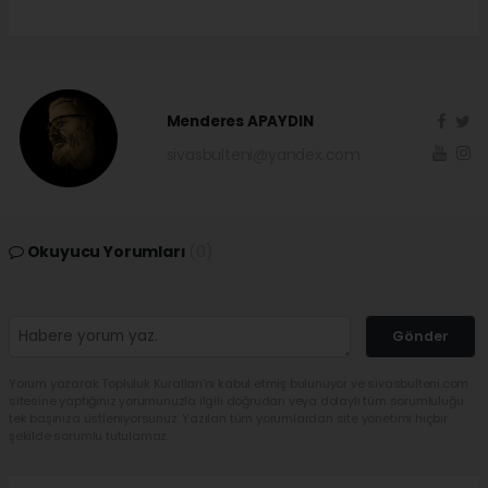
Menderes APAYDIN
sivasbulteni@yandex.com
Okuyucu Yorumları
(0)
Gönder
Yorum yazarak Topluluk Kuralları’nı kabul etmiş bulunuyor ve sivasbulteni.com
sitesine yaptığınız yorumunuzla ilgili doğrudan veya dolaylı tüm sorumluluğu
tek başınıza üstleniyorsunuz. Yazılan tüm yorumlardan site yönetimi hiçbir
şekilde sorumlu tutulamaz.