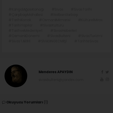
#KangalAğasıKonağı
#Sivas
#SivasTarihi
#ÇarşıbaşıMahallesi
#Nalbantlarbaşı
#TarihiKonak
#OsmanlıMimarisi
#KültürelMiras
#TarihiYapılar
#SivasKültürü
#TarihveMedeniyet
#SivasHaberleri
#OsmanlıDönemi
#SivasBulteni
#SivasTurizmi
#SivasTARİHİ
#SİVASINGECMİŞİ
#TarihteSivas
Menderes APAYDIN
sivasbulteni@yandex.com
Okuyucu Yorumları
(1)