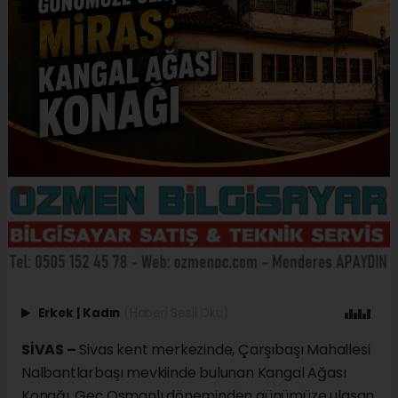
Erkek
|
Kadın
(Haberi Sesli Oku)
SİVAS –
Sivas kent merkezinde, Çarşıbaşı Mahallesi
Nalbantlarbaşı mevkiinde bulunan Kangal Ağası
Konağı, Geç Osmanlı döneminden günümüze ulaşan