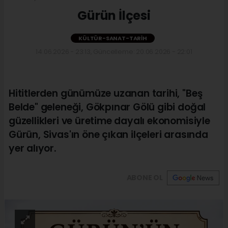
Gürün İlçesi
KÜLTÜR-SANAT-TARIH
14.06.2026 - 23:13, Güncelleme: 20.06.2026 - 22:01
Hititlerden günümüze uzanan tarihi, "Beş
Belde" geleneği, Gökpınar Gölü gibi doğal
güzellikleri ve üretime dayalı ekonomisiyle
Gürün, Sivas'ın öne çıkan ilçeleri arasında
yer alıyor.
ABONE OL