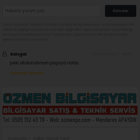
Gönder
Yorum yazarak Topluluk Kuralları’nı kabul etmiş bulunuyor ve sivasbulteni.com
sitesine yaptığınız yorumunuzla ilgili doğrudan veya dolaylı tüm sorumluluğu
tek başınıza üstleniyorsunuz. Yazılan tüm yorumlardan site yönetimi hiçbir
şekilde sorumlu tutulamaz.
kangal
(24.06.2026 10:37 - #689)
peki abdurrahman paşaya noldu
Yorumu Yanıtla
Anasayfa
Kültür-Sanat-Tarih