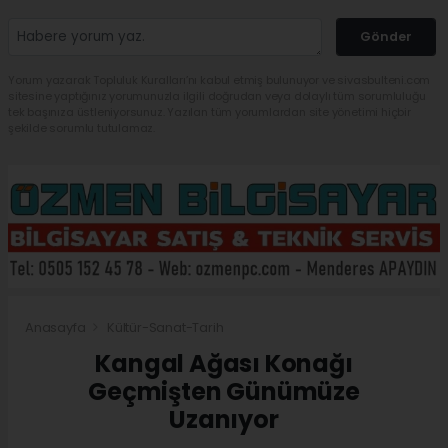
Gönder
Yorum yazarak Topluluk Kuralları’nı kabul etmiş bulunuyor ve sivasbulteni.com
sitesine yaptığınız yorumunuzla ilgili doğrudan veya dolaylı tüm sorumluluğu
tek başınıza üstleniyorsunuz. Yazılan tüm yorumlardan site yönetimi hiçbir
şekilde sorumlu tutulamaz.
Anasayfa
Kültür-Sanat-Tarih
Kangal Ağası Konağı
Geçmişten Günümüze
Uzanıyor