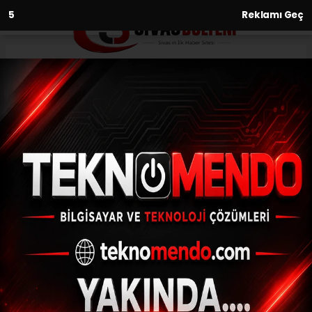
3
Reklamı Geç
Anasayfa
Sivas Belediyespor, Turgutlu
maçına hazırlanıyor
07.03.2021 - 15:23, Güncelleme: 07.03.2021 - 15:23
Sivas Belediyespor, Çarşamba günü
Manisa deplasmanında Turgutluspor ile
oynayacağı karşılaşmanın hazırlıklarını
bugün yaptığı antrenman ile sürdürdü.
ABONE OL