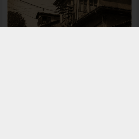
Bugün de tarih meraklılarının, araştırmacıların ve
ziyaretçilerin ilgisini çeken Kangal Ağası Konağı,
Osmanlı’dan Cumhuriyet’e uzanan çok katmanlı
geçmişiyle Sivas’ın köklü tarihine ışık tutmaya
devam ediyor. Şehrin kültürel belleğinde önemli bir
yere sahip olan bu tarihî eser, gelecek nesillere