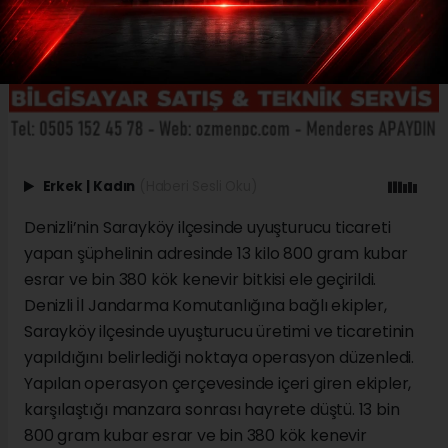
Erkek
|
Kadın
(Haberi Sesli Oku)
Denizli’nin Sarayköy ilçesinde uyuşturucu ticareti
yapan şüphelinin adresinde 13 kilo 800 gram kubar
esrar ve bin 380 kök kenevir bitkisi ele geçirildi.
Denizli İl Jandarma Komutanlığına bağlı ekipler,
Sarayköy ilçesinde uyuşturucu üretimi ve ticaretinin
yapıldığını belirlediği noktaya operasyon düzenledi.
Yapılan operasyon çerçevesinde içeri giren ekipler,
karşılaştığı manzara sonrası hayrete düştü. 13 bin
800 gram kubar esrar ve bin 380 kök kenevir