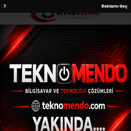
6
Reklamı Geç
Anasayfa
Asayiş
Sarayköy’de 13 kilo esrar, 1380
kök kenevir yakalandı
ASAYIŞ
(İHA) - İhlas Haber Ajansı | 31.05.2023 - 17:04, Güncelleme: 31.05.2023
- 16:31
Sarayköy’de 13 kilo esrar, 1380 kök kenevir
yakalandı
ABONE OL