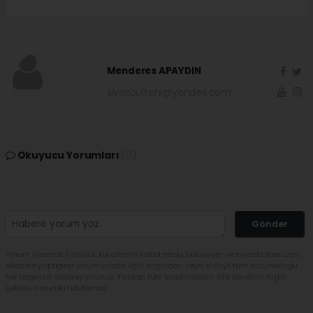
Menderes APAYDIN
sivasbulteni@yandex.com
Okuyucu Yorumları
(0)
Gönder
Yorum yazarak Topluluk Kuralları’nı kabul etmiş bulunuyor ve sivasbulteni.com
sitesine yaptığınız yorumunuzla ilgili doğrudan veya dolaylı tüm sorumluluğu
tek başınıza üstleniyorsunuz. Yazılan tüm yorumlardan site yönetimi hiçbir
şekilde sorumlu tutulamaz.