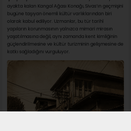
ayakta kalan Kangal Ağası Konağı, Sivas’ın geçmişini
bugüne taşıyan önemli kültür varlıklarından biri
olarak kabul ediliyor. Uzmanlar, bu tür tarihî
yapıların korunmasının yalnızca mimari mirasın
yaşatılmasına değil, aynı zamanda kent kimliğinin
güçlendirilmesine ve kültür turizminin gelişmesine de
katkı sağladığını vurguluyor.