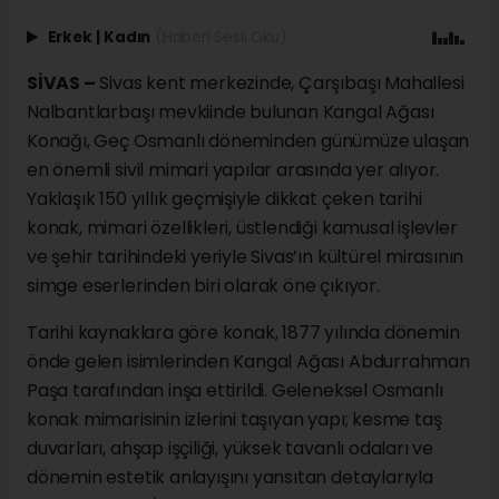
Erkek
|
Kadın
(Haberi Sesli Oku)
SİVAS –
Sivas kent merkezinde, Çarşıbaşı Mahallesi
Nalbantlarbaşı mevkiinde bulunan Kangal Ağası
Konağı, Geç Osmanlı döneminden günümüze ulaşan
en önemli sivil mimari yapılar arasında yer alıyor.
Yaklaşık 150 yıllık geçmişiyle dikkat çeken tarihi
konak, mimari özellikleri, üstlendiği kamusal işlevler
ve şehir tarihindeki yeriyle Sivas’ın kültürel mirasının
simge eserlerinden biri olarak öne çıkıyor.
Tarihi kaynaklara göre konak, 1877 yılında dönemin
önde gelen isimlerinden Kangal Ağası Abdurrahman
Paşa tarafından inşa ettirildi. Geleneksel Osmanlı
konak mimarisinin izlerini taşıyan yapı; kesme taş
duvarları, ahşap işçiliği, yüksek tavanlı odaları ve
dönemin estetik anlayışını yansıtan detaylarıyla