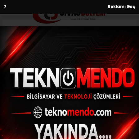
6
Reklamı Geç
Anasayfa
Samanlıkta çıkan yangın
korkuttu
30.08.2022 - 00:28, Güncelleme: 30.08.2022 - 00:28
Sivas'ın Zara ilçesinde çıkan yangında
tonlarca saman kullanılamaz hale geldi, o
anlar cep telefonu kamerasına yansıdı.
ABONE OL