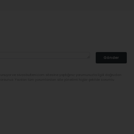
Gönder
lunuyor ve sivasbulteni.com sitesine yaptığınız yorumunuzla ilgili doğrudan
yorsunuz. Yazılan tüm yorumlardan site yönetimi hiçbir şekilde sorumlu