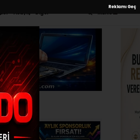
Reklamı Geç
MENÜ
por
Asayiş
Diğer