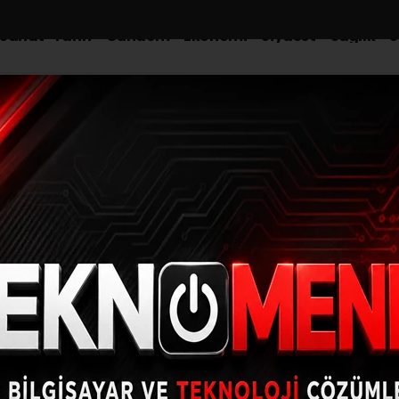
-Sanat-Tarih
Gündem
Ekonomi
Siyaset
Sağlık
S