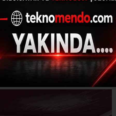
ıcaktan bunalan genç
altında duş aldı
(İHA) - İhlas Haber Ajansı | 30.08.2024 - 19:00, Güncelleme: 30.08.20
M