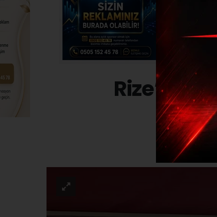
Rize’de s
GÜNDE