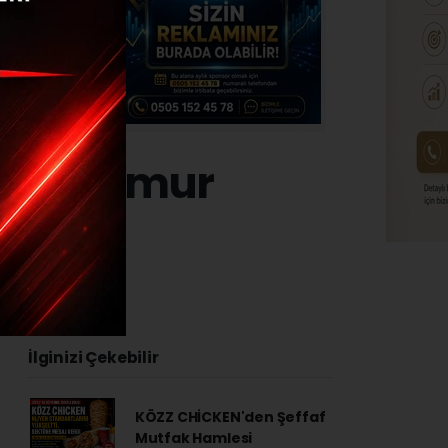
ler yağmur
24 - 18:52
İlginizi Çekebilir
KÖZZ CHİCKEN'den Şeffaf
Mutfak Hamlesi