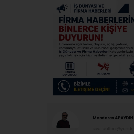
Menderes APAYDIN
sivasbulteni@yand