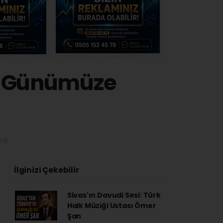
n Günümüze
:15
İlginizi Çekebilir
Sivas'ın Davudi Sesi: Türk
Halk Müziği Ustası Ömer
Şan