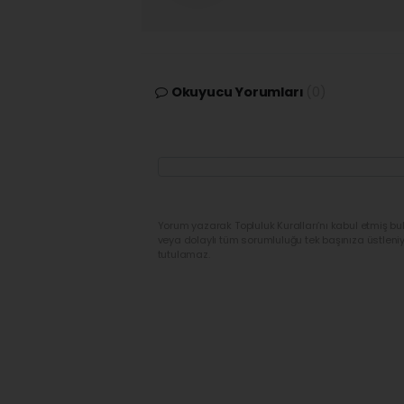
Okuyucu Yorumları
(0)
Yorum yazarak Topluluk Kuralları’nı kabul etmiş bu
veya dolaylı tüm sorumluluğu tek başınıza üstleni
tutulamaz.