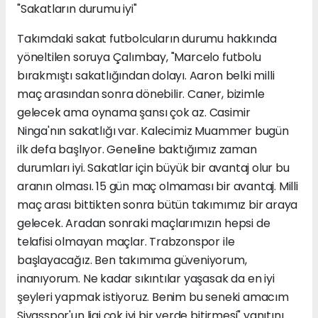
"Sakatların durumu iyi"
Takımdaki sakat futbolcuların durumu hakkında
yöneltilen soruya Çalımbay, "Marcelo futbolu
bırakmıştı sakatlığından dolayı. Aaron belki milli
maç arasından sonra dönebilir. Caner, bizimle
gelecek ama oynama şansı çok az. Casimir
Ninga'nın sakatlığı var. Kalecimiz Muammer bugün
ilk defa başlıyor. Geneline baktığımız zaman
durumları iyi. Sakatlar için büyük bir avantaj olur bu
aranın olması. 15 gün maç olmaması bir avantaj. Milli
maç arası bittikten sonra bütün takımımız bir araya
gelecek. Aradan sonraki maçlarımızın hepsi de
telafisi olmayan maçlar. Trabzonspor ile
başlayacağız. Ben takımıma güveniyorum,
inanıyorum. Ne kadar sıkıntılar yaşasak da en iyi
şeyleri yapmak istiyoruz. Benim bu seneki amacım
Sivasspor'un ligi çok iyi bir yerde bitirmesi" yanıtını