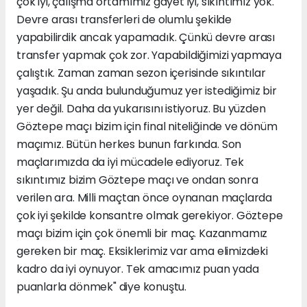
çok iyi, çalışma ortamımız gayet iyi, sıkıntımız yok.
Devre arası transferleri de olumlu şekilde
yapabilirdik ancak yapamadık. Çünkü devre arası
transfer yapmak çok zor. Yapabildiğimizi yapmaya
çalıştık. Zaman zaman sezon içerisinde sıkıntılar
yaşadık. Şu anda bulunduğumuz yer istediğimiz bir
yer değil. Daha da yukarısını istiyoruz. Bu yüzden
Göztepe maçı bizim için final niteliğinde ve dönüm
maçımız. Bütün herkes bunun farkında. Son
maçlarımızda da iyi mücadele ediyoruz. Tek
sıkıntımız bizim Göztepe maçı ve ondan sonra
verilen ara. Milli maçtan önce oynanan maçlarda
çok iyi şekilde konsantre olmak gerekiyor. Göztepe
maçı bizim için çok önemli bir maç. Kazanmamız
gereken bir maç. Eksiklerimiz var ama elimizdeki
kadro da iyi oynuyor. Tek amacımız puan yada
puanlarla dönmek" diye konuştu.