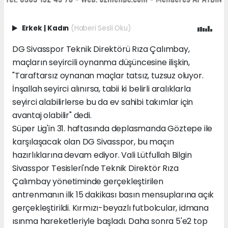
Erkek
|
Kadın
(Haberi Sesli Oku)
DG Sivasspor Teknik Direktörü Rıza Çalımbay,
maçların seyircili oynanma düşüncesine ilişkin,
"Taraftarsız oynanan maçlar tatsız, tuzsuz oluyor.
İnşallah seyirci alınırsa, tabii ki belirli aralıklarla
seyirci alabilirlerse bu da ev sahibi takımlar için
avantaj olabilir" dedi.
Süper Lig'in 31. haftasında deplasmanda Göztepe ile
karşılaşacak olan DG Sivasspor, bu maçın
hazırlıklarına devam ediyor. Vali Lütfullah Bilgin
Sivasspor Tesisleri'nde Teknik Direktör Rıza
Çalımbay yönetiminde gerçekleştirilen
antrenmanın ilk 15 dakikası basın mensuplarına açık
gerçekleştirildi. Kırmızı-beyazlı futbolcular, idmana
ısınma hareketleriyle başladı. Daha sonra 5'e2 top