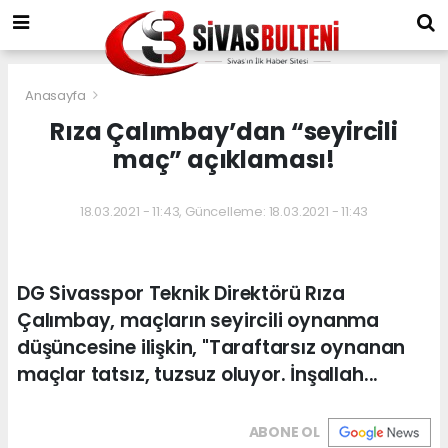
Anasayfa
Rıza Çalımbay’dan “seyircili
maç” açıklaması!
18.03.2021 - 11:43, Güncelleme: 18.03.2021 - 11:43
DG Sivasspor Teknik Direktörü Rıza
Çalımbay, maçların seyircili oynanma
düşüncesine ilişkin, "Taraftarsız oynanan
maçlar tatsız, tuzsuz oluyor. İnşallah...
ABONE OL