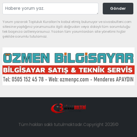
Gönder
Yorum yazarak Topluluk Kuralları’nı kabul etmiş bulunuyor ve sivasbulteni.com
sitesine yaptığınız yorumunuzla ilgili doğrudan veya dolaylı tüm sorumluluğu
tek başınıza üstleniyorsunuz. Yazılan tüm yorumlardan site yönetimi hiçbir
şekilde sorumlu tutulamaz.
Tüm hakları saklı tutulmaktadır.Copyright 2026©