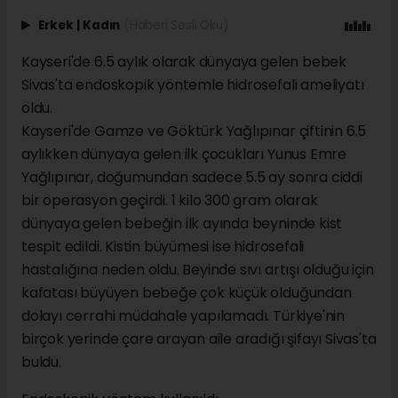
Erkek
|
Kadın
(Haberi Sesli Oku)
Kayseri'de 6.5 aylık olarak dünyaya gelen bebek
Sivas'ta endoskopik yöntemle hidrosefali ameliyatı
oldu.
Kayseri'de Gamze ve Göktürk Yağlıpınar çiftinin 6.5
aylıkken dünyaya gelen ilk çocukları Yunus Emre
Yağlıpınar, doğumundan sadece 5.5 ay sonra ciddi
bir operasyon geçirdi. 1 kilo 300 gram olarak
dünyaya gelen bebeğin ilk ayında beyninde kist
tespit edildi. Kistin büyümesi ise hidrosefali
hastalığına neden oldu. Beyinde sıvı artışı olduğu için
kafatası büyüyen bebeğe çok küçük olduğundan
dolayı cerrahi müdahale yapılamadı. Türkiye'nin
birçok yerinde çare arayan aile aradığı şifayı Sivas'ta
buldu.