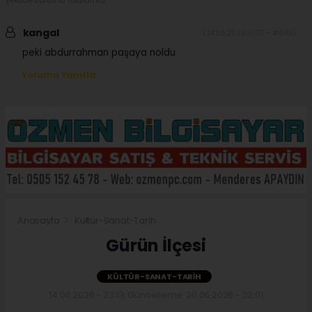
kangal
(24.06.2026 10:37 - #689)
peki abdurrahman paşaya noldu
Yorumu Yanıtla
Anasayfa
Kültür-Sanat-Tarih
Gürün İlçesi
KÜLTÜR-SANAT-TARIH
14.06.2026 - 23:13, Güncelleme: 20.06.2026 - 22:01