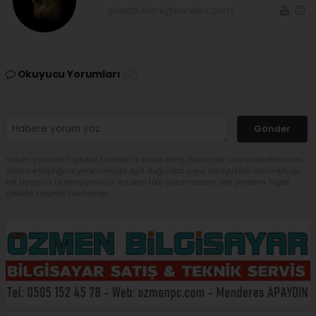
sivasbulteni@yandex.com
Okuyucu Yorumları
(0)
Gönder
Yorum yazarak Topluluk Kuralları’nı kabul etmiş bulunuyor ve sivasbulteni.com
sitesine yaptığınız yorumunuzla ilgili doğrudan veya dolaylı tüm sorumluluğu
tek başınıza üstleniyorsunuz. Yazılan tüm yorumlardan site yönetimi hiçbir
şekilde sorumlu tutulamaz.