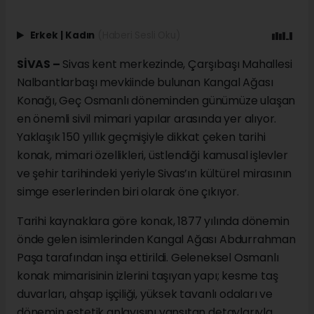
Erkek
|
Kadın
(Haberi Sesli Oku)
SİVAS –
Sivas kent merkezinde, Çarşıbaşı Mahallesi
Nalbantlarbaşı mevkiinde bulunan Kangal Ağası
Konağı, Geç Osmanlı döneminden günümüze ulaşan
en önemli sivil mimari yapılar arasında yer alıyor.
Yaklaşık 150 yıllık geçmişiyle dikkat çeken tarihi
konak, mimari özellikleri, üstlendiği kamusal işlevler
ve şehir tarihindeki yeriyle Sivas’ın kültürel mirasının
simge eserlerinden biri olarak öne çıkıyor.
Tarihi kaynaklara göre konak, 1877 yılında dönemin
önde gelen isimlerinden Kangal Ağası Abdurrahman
Paşa tarafından inşa ettirildi. Geleneksel Osmanlı
konak mimarisinin izlerini taşıyan yapı; kesme taş
duvarları, ahşap işçiliği, yüksek tavanlı odaları ve
dönemin estetik anlayışını yansıtan detaylarıyla