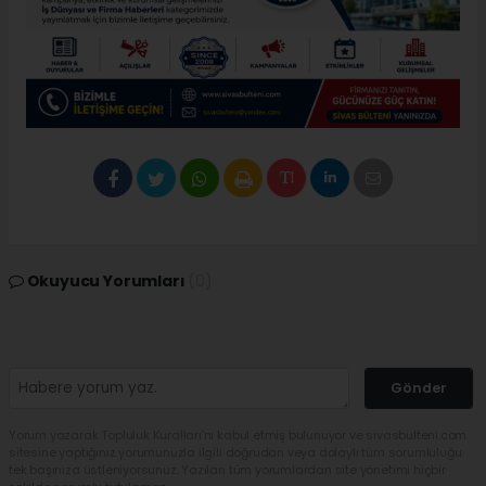
Okuyucu Yorumları
(0)
Gönder
Yorum yazarak Topluluk Kuralları’nı kabul etmiş bulunuyor ve sivasbulteni.com
sitesine yaptığınız yorumunuzla ilgili doğrudan veya dolaylı tüm sorumluluğu
tek başınıza üstleniyorsunuz. Yazılan tüm yorumlardan site yönetimi hiçbir