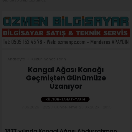
şekilde sorumlu tutulamaz.
Anasayfa
Kültür-Sanat-Tarih
Kangal Ağası Konağı
Geçmişten Günümüze
Uzanıyor
KÜLTÜR-SANAT-TARIH
17.06.2026 - 23:23, Güncelleme: 23.06.2026 - 20:15
1877 yılında Kangal Ağası Abdurrahman