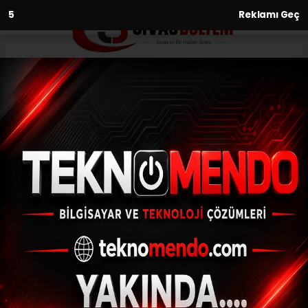
3
Reklamı Geç
Anasayfa
Prematüre bebeğe beyin
ameliyatı
27.08.2019 - 13:03, Güncelleme: 27.08.2019 - 13:03
Kayseri'de 6.5 aylık olarak dünyaya gelen
bebek Sivas'ta endoskopik yöntemle
hidrosefali ameliyatı oldu.
ABONE OL