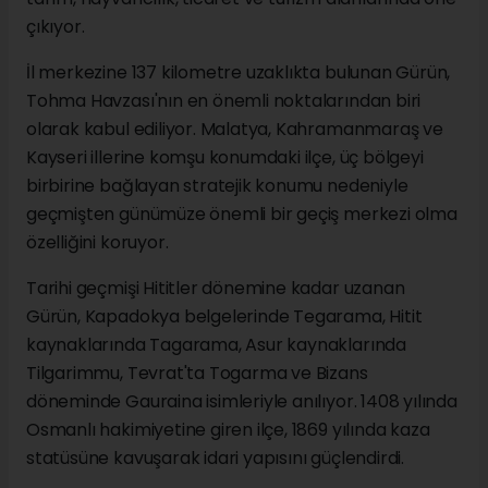
çıkıyor.
İl merkezine 137 kilometre uzaklıkta bulunan Gürün,
Tohma Havzası'nın en önemli noktalarından biri
olarak kabul ediliyor. Malatya, Kahramanmaraş ve
Kayseri illerine komşu konumdaki ilçe, üç bölgeyi
birbirine bağlayan stratejik konumu nedeniyle
geçmişten günümüze önemli bir geçiş merkezi olma
özelliğini koruyor.
Tarihi geçmişi Hititler dönemine kadar uzanan
Gürün, Kapadokya belgelerinde Tegarama, Hitit
kaynaklarında Tagarama, Asur kaynaklarında
Tilgarimmu, Tevrat'ta Togarma ve Bizans
döneminde Gauraina isimleriyle anılıyor. 1408 yılında
Osmanlı hakimiyetine giren ilçe, 1869 yılında kaza
statüsüne kavuşarak idari yapısını güçlendirdi.