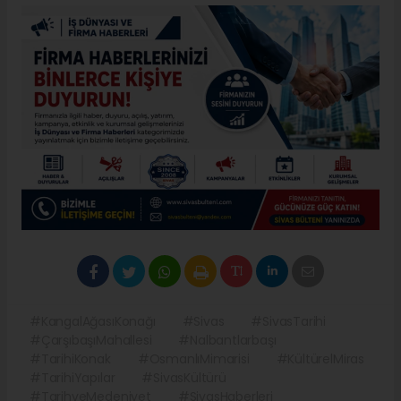
#KangalAğasıKonağı
#Sivas
#SivasTarihi
#ÇarşıbaşıMahallesi
#Nalbantlarbaşı
#TarihiKonak
#OsmanlıMimarisi
#KültürelMiras
#TarihiYapılar
#SivasKültürü
#TarihveMedeniyet
#SivasHaberleri