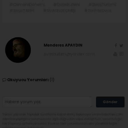
#OsmanlıDönemi
#SivasBulteni
#SivasTurizmi
#SivasTARİHİ
#SİVASINGECMİŞİ
#TarihteSivas
Menderes APAYDIN
sivasbulteni@yandex.com
Okuyucu Yorumları
(1)
Gönder
Yorum yazarak Topluluk Kuralları’nı kabul etmiş bulunuyor ve sivasbulteni.com
sitesine yaptığınız yorumunuzla ilgili doğrudan veya dolaylı tüm sorumluluğu
tek başınıza üstleniyorsunuz. Yazılan tüm yorumlardan site yönetimi hiçbir
şekilde sorumlu tutulamaz.