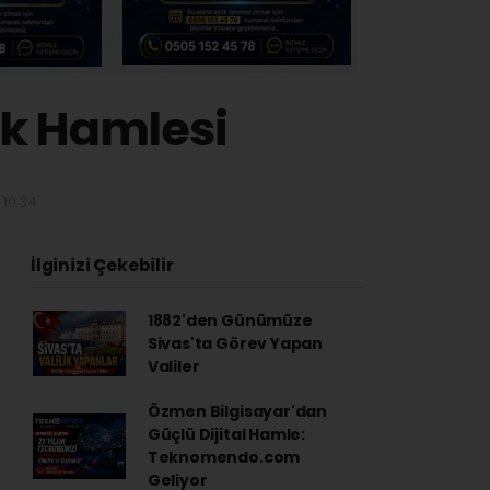
ak Hamlesi
 10:34
İlginizi Çekebilir
1882'den Günümüze
Sivas'ta Görev Yapan
Valiler
Özmen Bilgisayar'dan
Güçlü Dijital Hamle:
Teknomendo.com
Geliyor