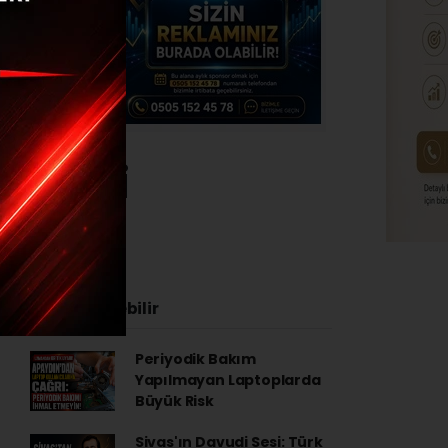
timleri
4 - 16:53
İlginizi Çekebilir
Periyodik Bakım
Yapılmayan Laptoplarda
Büyük Risk
Sivas'ın Davudi Sesi: Türk