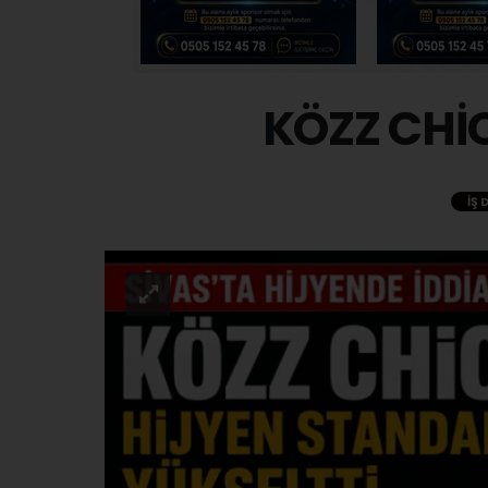
KÖZZ CHİC
İŞ 