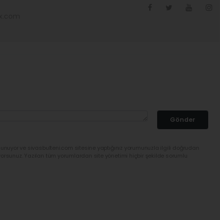
ex.com
Gönder
lunuyor ve sivasbulteni.com sitesine yaptığınız yorumunuzla ilgili doğrudan
yorsunuz. Yazılan tüm yorumlardan site yönetimi hiçbir şekilde sorumlu