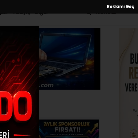
Reklamı Geç
MENÜ
por
Asayiş
Diğer