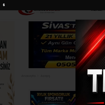
5
Kültür
Anasayfa
Asayiş