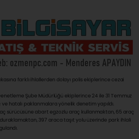
asına farklı ihlallerden dolayı polis ekiplerince cezai
 Denetleme Şube Müdürlüğü ekiplerince 24 ile 31 Temmuz
ç ve hatalı paklanmalara yönelik denetim yapıldı.
raç sürücüsüne abart egzozlu araç kullanmaktan, 65 araç
duraklamaktan, 397 araca taşıt yolu üzerinde park ihlali
gulandı.