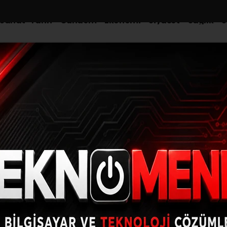
-Sanat-Tarih
Gündem
Ekonomi
Siyaset
Sağlık
S