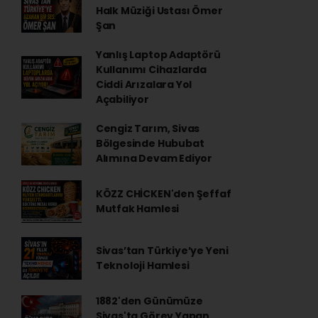
Halk Müziği Ustası Ömer
Şan
Yanlış Laptop Adaptörü
Kullanımı Cihazlarda
Ciddi Arızalara Yol
Açabiliyor
Cengiz Tarım, Sivas
Bölgesinde Hububat
Alımına Devam Ediyor
KÖZZ CHİCKEN'den Şeffaf
Mutfak Hamlesi
Sivas’tan Türkiye’ye Yeni
Teknoloji Hamlesi
1882'den Günümüze
Sivas'ta Görev Yapan