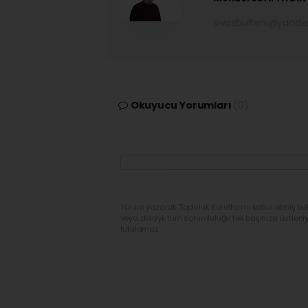
sivasbulteni@yand
Okuyucu Yorumları
(0)
Yorum yazarak Topluluk Kuralları’nı kabul etmiş bu
veya dolaylı tüm sorumluluğu tek başınıza üstleni
tutulamaz.