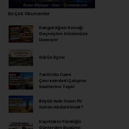
En Çok Okunanlar
Kangal Ağası Konağı
Geçmişten Günümüze
Uzanıyor
Gürün İlçesi
Tarihi Ulu Cami
Çevresindeki Çalışma
Saatlerine Tepki
Büyük Halk Ozanı Pir
Sultan Abdal Kimdir?
Kayıkların Yüzdüğü
Günlerden Bugüne: