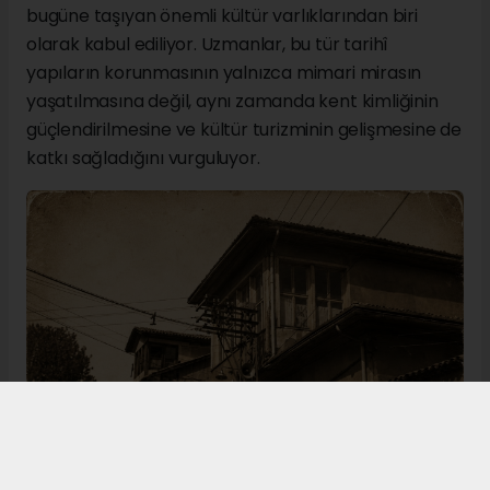
bugüne taşıyan önemli kültür varlıklarından biri
olarak kabul ediliyor. Uzmanlar, bu tür tarihî
yapıların korunmasının yalnızca mimari mirasın
yaşatılmasına değil, aynı zamanda kent kimliğinin
güçlendirilmesine ve kültür turizminin gelişmesine de
katkı sağladığını vurguluyor.