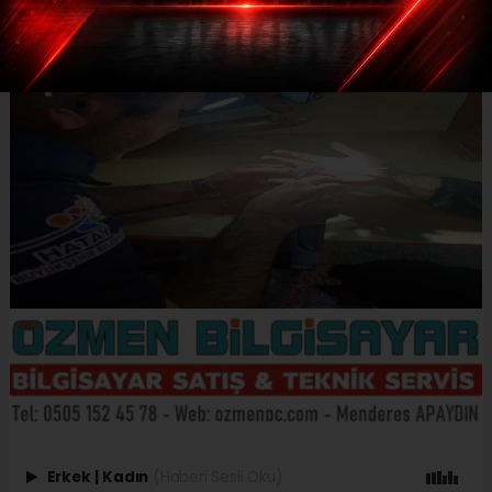
Erkek
|
Kadın
(Haberi Sesli Oku)