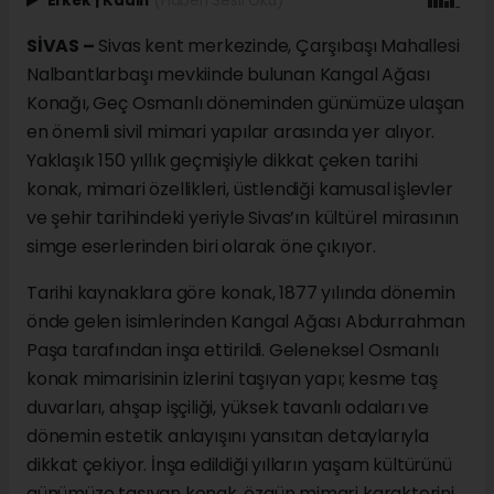
Erkek
|
Kadın
(Haberi Sesli Oku)
SİVAS –
Sivas kent merkezinde, Çarşıbaşı Mahallesi
Nalbantlarbaşı mevkiinde bulunan Kangal Ağası
Konağı, Geç Osmanlı döneminden günümüze ulaşan
en önemli sivil mimari yapılar arasında yer alıyor.
Yaklaşık 150 yıllık geçmişiyle dikkat çeken tarihi
konak, mimari özellikleri, üstlendiği kamusal işlevler
ve şehir tarihindeki yeriyle Sivas’ın kültürel mirasının
simge eserlerinden biri olarak öne çıkıyor.
Tarihi kaynaklara göre konak, 1877 yılında dönemin
önde gelen isimlerinden Kangal Ağası Abdurrahman
Paşa tarafından inşa ettirildi. Geleneksel Osmanlı
konak mimarisinin izlerini taşıyan yapı; kesme taş
duvarları, ahşap işçiliği, yüksek tavanlı odaları ve
dönemin estetik anlayışını yansıtan detaylarıyla
dikkat çekiyor. İnşa edildiği yılların yaşam kültürünü
günümüze taşıyan konak, özgün mimari karakterini