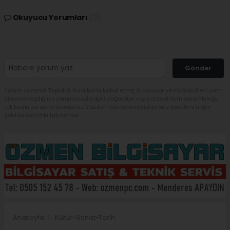
Okuyucu Yorumları
(0)
Gönder
Yorum yazarak Topluluk Kuralları’nı kabul etmiş bulunuyor ve sivasbulteni.com
sitesine yaptığınız yorumunuzla ilgili doğrudan veya dolaylı tüm sorumluluğu
tek başınıza üstleniyorsunuz. Yazılan tüm yorumlardan site yönetimi hiçbir
şekilde sorumlu tutulamaz.
Anasayfa
Kültür-Sanat-Tarih