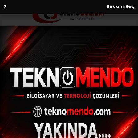
6
Reklamı Geç
Anasayfa
Asayiş
Parmağına yüzük sıkışan
vatandaşın imdadına itfaiye
yetişti
ASAYIŞ
(İHA) - İhlas Haber Ajansı | 31.05.2024 - 13:37, Güncelleme: 31.05.2024
- 13:25
Parmağına yüzük sıkışan vatandaşın
imdadına itfaiye yetişti
ABONE OL