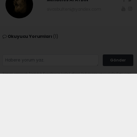
sivasbulteni@yandex.com
Okuyucu Yorumları
(1)
Gönder
Yorum yazarak Topluluk Kuralları’nı kabul etmiş bulunuyor ve sivasbulteni.com
sitesine yaptığınız yorumunuzla ilgili doğrudan veya dolaylı tüm sorumluluğu
tek başınıza üstleniyorsunuz. Yazılan tüm yorumlardan site yönetimi hiçbir
şekilde sorumlu tutulamaz.
kangal
(24.06.2026 10:37 - #689)
peki abdurrahman paşaya noldu
Yorumu Yanıtla