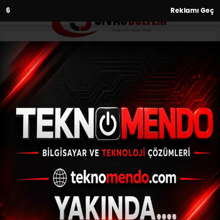
5
Reklamı Geç
Anasayfa
Spor
Paris 2024 Paralimpik
Oyunları’nda para
taekwondocu Mehmet Sami
Saraç, erkekler K44 +80kg son
16 turunda Senegal’den Idrissa
Keita’ya altın vuruşla 6-4
mağlup olarak oyunlara veda
etti.
SPOR
(İHA) - İhlas Haber Ajansı | 31.08.2024 - 13:00, Güncelleme: 31.08.2024
- 12:48