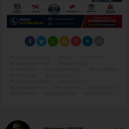
#KangalAğasıKonağı
#Sivas
#SivasTarihi
#ÇarşıbaşıMahallesi
#Nalbantlarbaşı
#TarihiKonak
#OsmanlıMimarisi
#KültürelMiras
#TarihiYapılar
#SivasKültürü
#TarihveMedeniyet
#SivasHaberleri
#OsmanlıDönemi
#SivasBulteni
#SivasTurizmi
#SivasTARİHİ
#SİVASINGECMİŞİ
#TarihteSivas
Menderes APAYDIN