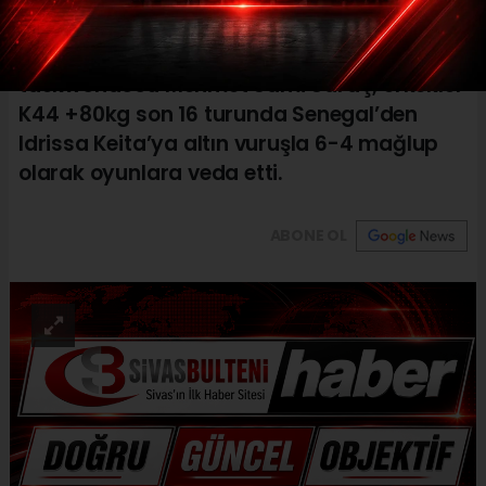
Paris 2024 Paralimpik Oyunları’nda para
taekwondocu Mehmet Sami Saraç, erkekler
K44 +80kg son 16 turunda Senegal’den
Idrissa Keita’ya altın vuruşla 6-4 mağlup
olarak oyunlara veda etti.
ABONE OL