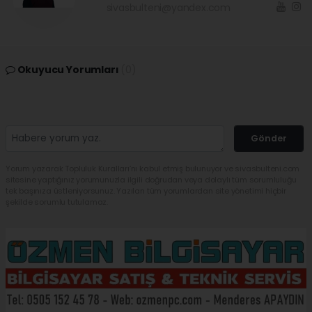
sivasbulteni@yandex.com
Okuyucu Yorumları
(0)
Gönder
Yorum yazarak Topluluk Kuralları’nı kabul etmiş bulunuyor ve sivasbulteni.com
sitesine yaptığınız yorumunuzla ilgili doğrudan veya dolaylı tüm sorumluluğu
tek başınıza üstleniyorsunuz. Yazılan tüm yorumlardan site yönetimi hiçbir
şekilde sorumlu tutulamaz.