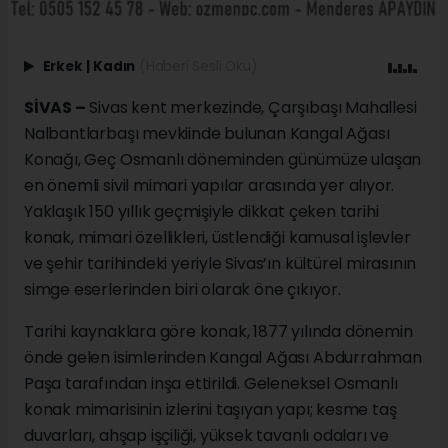
Erkek
|
Kadın
(Haberi Sesli Oku)
SİVAS –
Sivas kent merkezinde, Çarşıbaşı Mahallesi
Nalbantlarbaşı mevkiinde bulunan Kangal Ağası
Konağı, Geç Osmanlı döneminden günümüze ulaşan
en önemli sivil mimari yapılar arasında yer alıyor.
Yaklaşık 150 yıllık geçmişiyle dikkat çeken tarihi
konak, mimari özellikleri, üstlendiği kamusal işlevler
ve şehir tarihindeki yeriyle Sivas’ın kültürel mirasının
simge eserlerinden biri olarak öne çıkıyor.
Tarihi kaynaklara göre konak, 1877 yılında dönemin
önde gelen isimlerinden Kangal Ağası Abdurrahman
Paşa tarafından inşa ettirildi. Geleneksel Osmanlı
konak mimarisinin izlerini taşıyan yapı; kesme taş
duvarları, ahşap işçiliği, yüksek tavanlı odaları ve