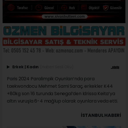
Erkek
|
Kadın
(Haberi Sesli Oku)
Paris 2024 Paralimpik Oyunları’nda para
taekwondocu Mehmet Sami Saraç, erkekler K44
+80kg son 16 turunda Senegal’den Idrissa Keita’ya
altın vuruşla 6-4 mağlup olarak oyunlara veda etti.
İSTANBUL HABERİ