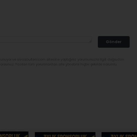
Gönder
lunuyor ve sivasbulteni.com sitesine yaptığınız yorumunuzla ilgili doğrudan
yorsunuz. Yazılan tüm yorumlardan site yönetimi hiçbir şekilde sorumlu