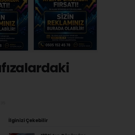
afızalardaki
:35
İlginizi Çekebilir