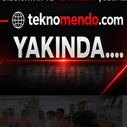
bireylere garsonluk e
(İHA) - İhlas Haber Ajansı | 31.07.2024 - 16:03, Güncelleme: 31.07.202
M