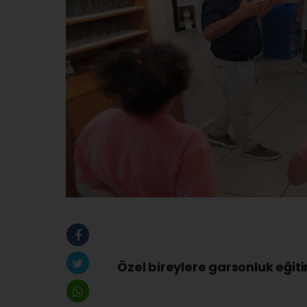
Özel bireylere garsonluk eğit