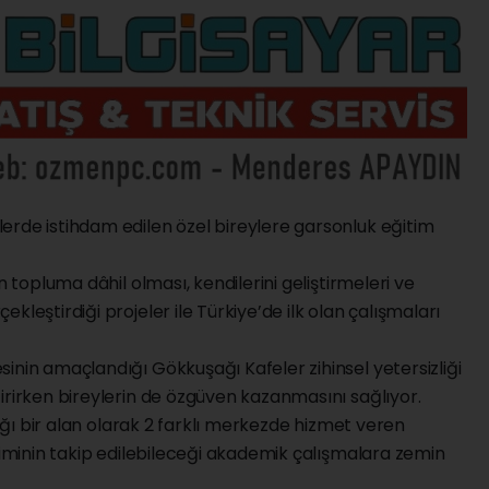
erde istihdam edilen özel bireylere garsonluk eğitim
n topluma dâhil olması, kendilerini geliştirmeleri ve
kleştirdiği projeler ile Türkiye’de ilk olan çalışmaları
inin amaçlandığı Gökkuşağı Kafeler zihinsel yetersizliği
irirken bireylerin de özgüven kazanmasını sağlıyor.
tığı bir alan olarak 2 farklı merkezde hizmet veren
işiminin takip edilebileceği akademik çalışmalara zemin