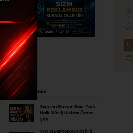
ğitimi
4 - 15:43
İlginizi Çekebilir
Sivas'ın Davudi Sesi: Türk
Halk Müziği Ustası Ömer
Şan
Yanlış Laptop Adaptörü