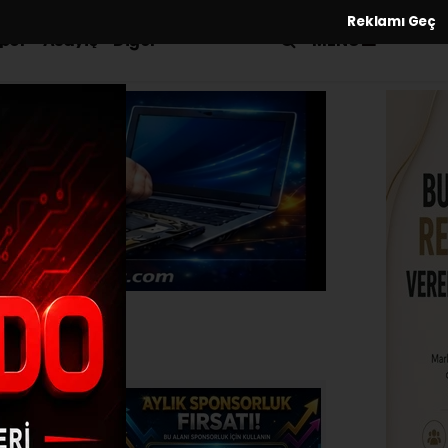
Reklamı Geç
MENÜ
por
Asayiş
Diğer