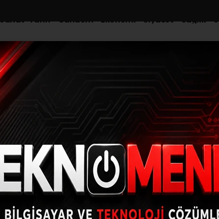
-Sanat-Tarih
Gündem
Ekonomi
Siyaset
Sağlık
S