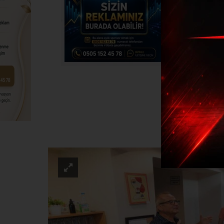
Özel 
EĞITI