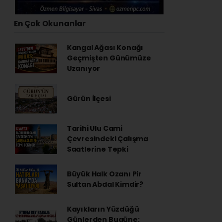
En Çok Okunanlar
Kangal Ağası Konağı
Geçmişten Günümüze
Uzanıyor
Gürün İlçesi
Tarihi Ulu Cami
Çevresindeki Çalışma
Saatlerine Tepki
Büyük Halk Ozanı Pir
Sultan Abdal Kimdir?
Kayıkların Yüzdüğü
Günlerden Bugüne: