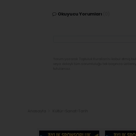
Okuyucu Yorumları
(0)
Yorum yazarak Topluluk Kuralları’nı kabul etmiş bu
veya dolaylı tüm sorumluluğu tek başınıza üstleni
tutulamaz.
Anasayfa
Kültür-Sanat-Tarih