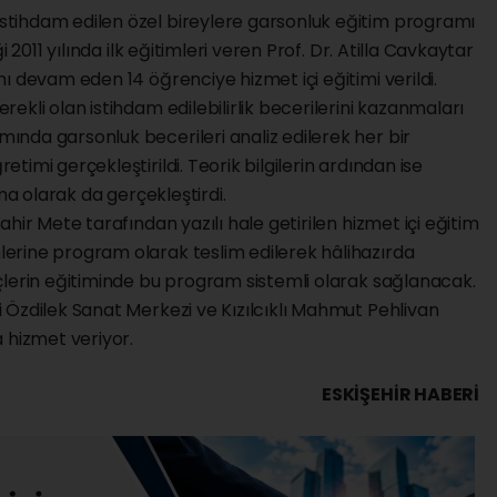
tihdam edilen özel bireylere garsonluk eğitim programı
 2011 yılında ilk eğitimleri veren Prof. Dr. Atilla Cavkaytar
ı devam eden 14 öğrenciye hizmet içi eğitimi verildi.
kli olan istihdam edilebilirlik becerilerini kazanmaları
nda garsonluk becerileri analiz edilerek her bir
imi gerçekleştirildi. Teorik bilgilerin ardından ise
ma olarak da gerçekleştirdi.
hir Mete tarafından yazılı hale getirilen hizmet içi eğitim
erine program olarak teslim edilerek hâlihazırda
çlerin eğitiminde bu program sistemli olarak sağlanacak.
 Özdilek Sanat Merkezi ve Kızılcıklı Mahmut Pehlivan
 hizmet veriyor.
ESKIŞEHIR HABERİ