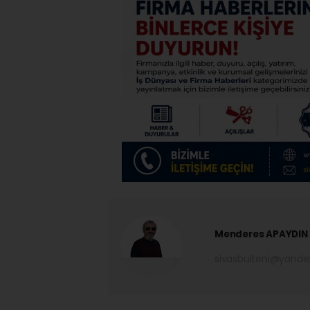
Menderes APAYDIN
sivasbulteni@yand