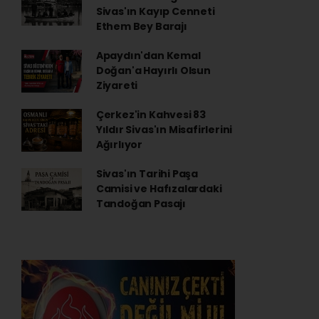
Sivas'ın Kayıp Cenneti
Ethem Bey Barajı
Apaydın'dan Kemal
Doğan'a Hayırlı Olsun
Ziyareti
Çerkez'in Kahvesi 83
Yıldır Sivas'ın Misafirlerini
Ağırlıyor
Sivas'ın Tarihi Paşa
Camisi ve Hafızalardaki
Tandoğan Pasajı