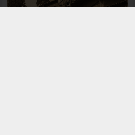
Bugün de tarih meraklılarının, araştırmacıların ve
ziyaretçilerin ilgisini çeken Kangal Ağası Konağı,
Osmanlı’dan Cumhuriyet’e uzanan çok katmanlı
geçmişiyle Sivas’ın köklü tarihine ışık tutmaya
devam ediyor. Şehrin kültürel belleğinde önemli bir
yere sahip olan bu tarihî eser, gelecek nesillere
aktarılması gereken değerli miraslar arasında
gösteriliyor.