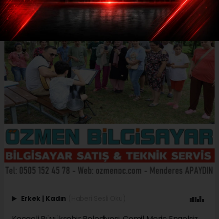
Erkek
|
Kadın
(Haberi Sesli Oku)
Kocaeli Büyükşehir Belediyesi, Cemil Meriç Engelsiz