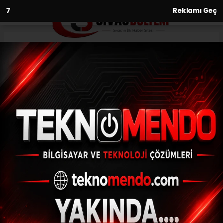
6
Reklamı Geç
Anasayfa
Gündem
Özel bireyler yaz kampında
unutulmaz anlar yaşadı
GÜNDEM
(İHA) - İhlas Haber Ajansı | 31.07.2024 - 16:32, Güncelleme: 31.07.2024
- 16:17
Özel bireyler yaz kampında unutulmaz
anlar yaşadı
ABONE OL