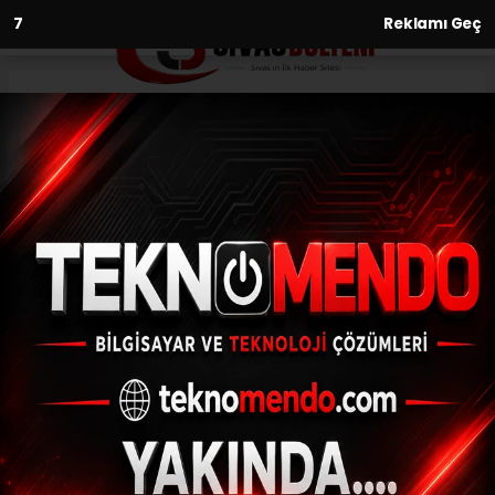
6
Reklamı Geç
Anasayfa
Oyun tutkuları pahalıya
patladı
21.03.2021 - 20:33, Güncelleme: 21.03.2021 - 20:33
Sivas'ın Divriği ilçesinde korona virüs
tedbirlerini hiçe sayarak okey ve kart
oyunu oynayan şahıslara toplamda 3 bin
416 lira idari para cezası kesildi.
ABONE OL