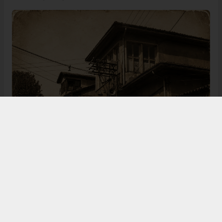
Bugün de tarih meraklılarının, araştırmacıların ve
ziyaretçilerin ilgisini çeken Kangal Ağası Konağı,