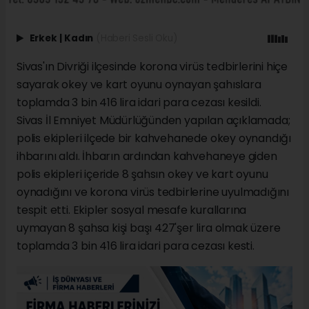
Erkek
|
Kadın
(Haberi Sesli Oku)
Sivas'ın Divriği ilçesinde korona virüs tedbirlerini hiçe
sayarak okey ve kart oyunu oynayan şahıslara
toplamda 3 bin 416 lira idari para cezası kesildi.
Sivas İl Emniyet Müdürlüğünden yapılan açıklamada;
polis ekipleri ilçede bir kahvehanede okey oynandığı
ihbarını aldı. İhbarın ardından kahvehaneye giden
polis ekipleri içeride 8 şahsın okey ve kart oyunu
oynadığını ve korona virüs tedbirlerine uyulmadığını
tespit etti. Ekipler sosyal mesafe kurallarına
uymayan 8 şahsa kişi başı 427'şer lira olmak üzere
toplamda 3 bin 416 lira idari para cezası kesti.