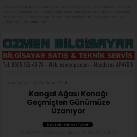
Yorum yazarak Topluluk Kuralları’nı kabul etmiş bulunuyor ve sivasbulteni.com
sitesine yaptığınız yorumunuzla ilgili doğrudan veya dolaylı tüm sorumluluğu
tek başınıza üstleniyorsunuz. Yazılan tüm yorumlardan site yönetimi hiçbir
şekilde sorumlu tutulamaz.
Anasayfa
Kültür-Sanat-Tarih
Kangal Ağası Konağı
Geçmişten Günümüze
Uzanıyor
KÜLTÜR-SANAT-TARIH
17.06.2026 - 23:23, Güncelleme: 23.06.2026 - 20:15