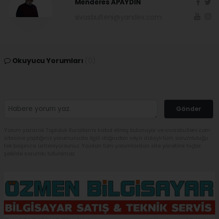
Menderes APAYDIN
sivasbulteni@yandex.com
Okuyucu Yorumları
(0)
Gönder
Yorum yazarak Topluluk Kuralları’nı kabul etmiş bulunuyor ve sivasbulteni.com
sitesine yaptığınız yorumunuzla ilgili doğrudan veya dolaylı tüm sorumluluğu
tek başınıza üstleniyorsunuz. Yazılan tüm yorumlardan site yönetimi hiçbir
şekilde sorumlu tutulamaz.