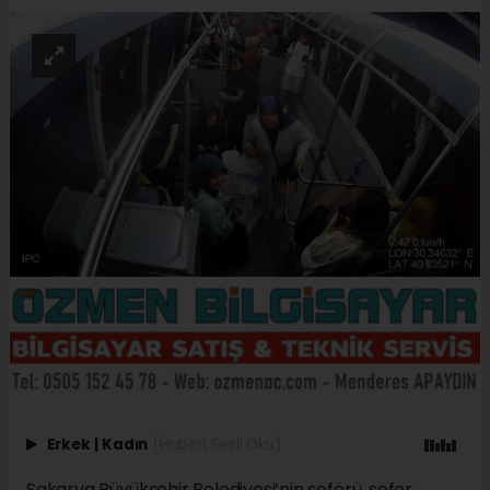
Erkek
|
Kadın
(Haberi Sesli Oku)
Sakarya Büyükşehir Belediyesi’nin şoförü, sefer