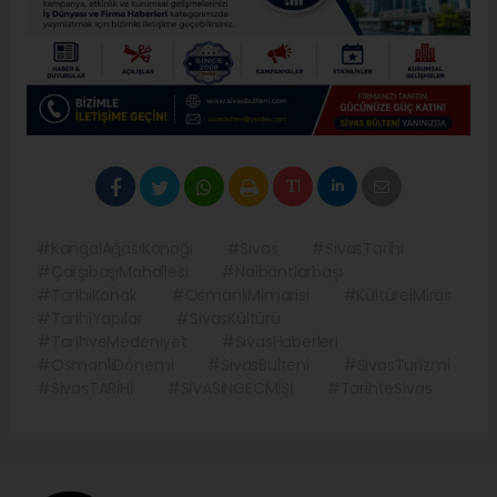
#KangalAğasıKonağı
#Sivas
#SivasTarihi
#ÇarşıbaşıMahallesi
#Nalbantlarbaşı
#TarihiKonak
#OsmanlıMimarisi
#KültürelMiras
#TarihiYapılar
#SivasKültürü
#TarihveMedeniyet
#SivasHaberleri
#OsmanlıDönemi
#SivasBulteni
#SivasTurizmi
#SivasTARİHİ
#SİVASINGECMİŞİ
#TarihteSivas