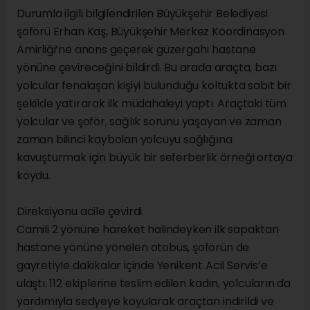
Durumla ilgili bilgilendirilen Büyükşehir Belediyesi
şoförü Erhan Kaş, Büyükşehir Merkez Koordinasyon
Amirliği’ne anons geçerek güzergahı hastane
yönüne çevireceğini bildirdi. Bu arada araçta, bazı
yolcular fenalaşan kişiyi bulunduğu koltukta sabit bir
şekilde yatırarak ilk müdahaleyi yaptı. Araçtaki tüm
yolcular ve şoför, sağlık sorunu yaşayan ve zaman
zaman bilinci kaybolan yolcuyu sağlığına
kavuşturmak için büyük bir seferberlik örneği ortaya
koydu.
Direksiyonu acile çevirdi
Camili 2 yönüne hareket halindeyken ilk sapaktan
hastane yönüne yönelen otobüs, şoförün de
gayretiyle dakikalar içinde Yenikent Acil Servis’e
ulaştı. 112 ekiplerine teslim edilen kadın, yolcuların da
yardımıyla sedyeye koyularak araçtan indirildi ve