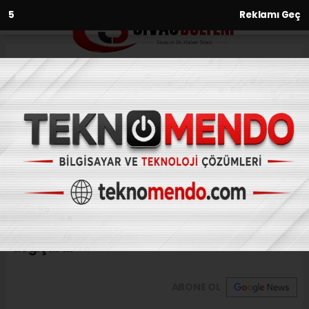
3
Reklamı Geç
Anasayfa
Gündem
Otobüste fenalaşan yolcu için
güzergahını değiştirdi
GÜNDEM
(İHA) - İhlas Haber Ajansı | 31.07.2024 - 20:31, Güncelleme: 31.07.2024
- 20:05
Otobüste fenalaşan yolcu için güzergahını
değiştirdi
ABONE OL