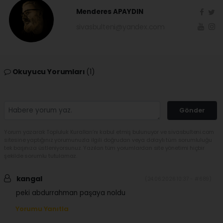
Menderes APAYDIN
sivasbulteni@yandex.com
Okuyucu Yorumları
(1)
Gönder
Yorum yazarak Topluluk Kuralları’nı kabul etmiş bulunuyor ve sivasbulteni.com
sitesine yaptığınız yorumunuzla ilgili doğrudan veya dolaylı tüm sorumluluğu
tek başınıza üstleniyorsunuz. Yazılan tüm yorumlardan site yönetimi hiçbir
şekilde sorumlu tutulamaz.
kangal
(24.06.2026 10:37 - #689)
peki abdurrahman paşaya noldu
Yorumu Yanıtla