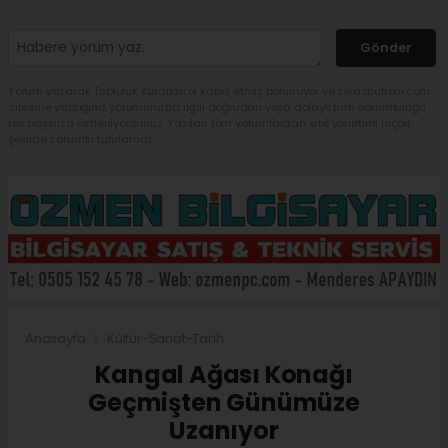
Gönder
Yorum yazarak Topluluk Kuralları’nı kabul etmiş bulunuyor ve sivasbulteni.com
sitesine yaptığınız yorumunuzla ilgili doğrudan veya dolaylı tüm sorumluluğu
tek başınıza üstleniyorsunuz. Yazılan tüm yorumlardan site yönetimi hiçbir
şekilde sorumlu tutulamaz.
Anasayfa
Kültür-Sanat-Tarih
Kangal Ağası Konağı
Geçmişten Günümüze
Uzanıyor