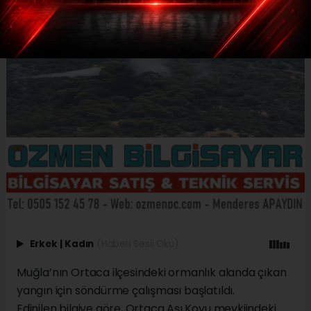
Erkek
|
Kadın
(Haberi Sesli Oku)
Muğla’nın Ortaca ilçesindeki ormanlık alanda çıkan
yangın için söndürme çalışması başlatıldı.
Edinilen bilgiye göre, Ortaca Aşı Koyu mevkiindeki