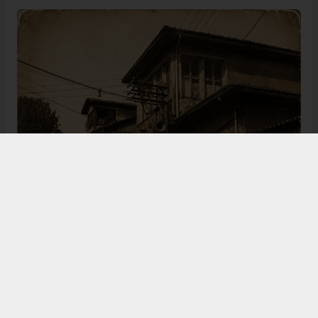
Bugün de tarih meraklılarının, araştırmacıların ve
ziyaretçilerin ilgisini çeken Kangal Ağası Konağı,