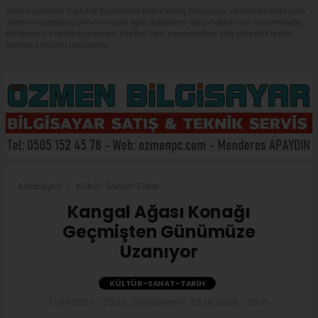
Yorum yazarak Topluluk Kuralları’nı kabul etmiş bulunuyor ve sivasbulteni.com
sitesine yaptığınız yorumunuzla ilgili doğrudan veya dolaylı tüm sorumluluğu
tek başınıza üstleniyorsunuz. Yazılan tüm yorumlardan site yönetimi hiçbir
şekilde sorumlu tutulamaz.
Anasayfa
Kültür-Sanat-Tarih
Kangal Ağası Konağı
Geçmişten Günümüze
Uzanıyor
KÜLTÜR-SANAT-TARIH
17.06.2026 - 23:23, Güncelleme: 23.06.2026 - 20:15