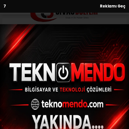
6
Reklamı Geç
Anasayfa
Asayiş
Ortaca’da orman yangını
ASAYIŞ
(İHA) - İhlas Haber Ajansı | 31.07.2024 - 12:36, Güncelleme: 31.07.2024
- 12:01
Ortaca’da orman yangını
ABONE OL