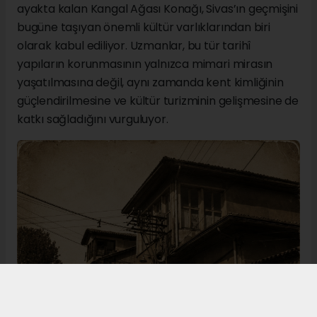
ayakta kalan Kangal Ağası Konağı, Sivas’ın geçmişini
bugüne taşıyan önemli kültür varlıklarından biri
olarak kabul ediliyor. Uzmanlar, bu tür tarihî
yapıların korunmasının yalnızca mimari mirasın
yaşatılmasına değil, aynı zamanda kent kimliğinin
güçlendirilmesine ve kültür turizminin gelişmesine de
katkı sağladığını vurguluyor.