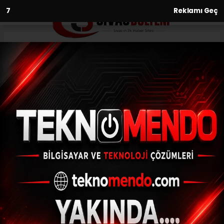
6
Reklamı Geç
Anasayfa
Asayiş
Orman yangınına erken
müdahale faciayı önledi
ASAYIŞ
(İHA) - İhlas Haber Ajansı | 30.08.2024 - 16:01, Güncelleme:
30.08.2024 - 15:44
Orman yangınına erken müdahale faciayı
önledi
ABONE OL