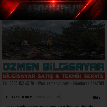
Erkek
|
Kadın
(Haberi Sesli Oku)
Bolu’da çıkan orman yangınına erken müdahale