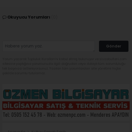
Okuyucu Yorumları
(0)
Gönder
Yorum yazarak Topluluk Kuralları’nı kabul etmiş bulunuyor ve sivasbulteni.com
sitesine yaptığınız yorumunuzla ilgili doğrudan veya dolaylı tüm sorumluluğu
tek başınıza üstleniyorsunuz. Yazılan tüm yorumlardan site yönetimi hiçbir
şekilde sorumlu tutulamaz.
Anasayfa
Kültür-Sanat-Tarih