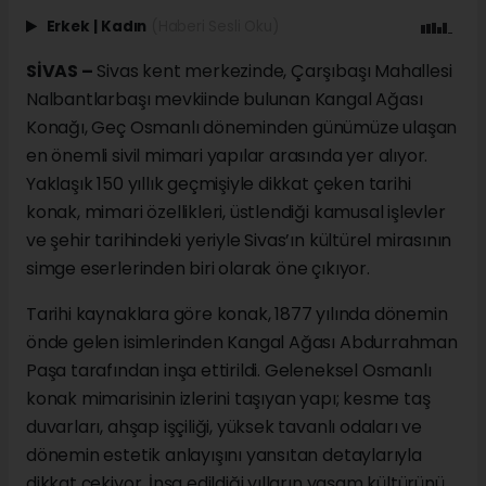
Erkek
|
Kadın
(Haberi Sesli Oku)
SİVAS –
Sivas kent merkezinde, Çarşıbaşı Mahallesi
Nalbantlarbaşı mevkiinde bulunan Kangal Ağası
Konağı, Geç Osmanlı döneminden günümüze ulaşan
en önemli sivil mimari yapılar arasında yer alıyor.
Yaklaşık 150 yıllık geçmişiyle dikkat çeken tarihi
konak, mimari özellikleri, üstlendiği kamusal işlevler
ve şehir tarihindeki yeriyle Sivas’ın kültürel mirasının
simge eserlerinden biri olarak öne çıkıyor.
Tarihi kaynaklara göre konak, 1877 yılında dönemin
önde gelen isimlerinden Kangal Ağası Abdurrahman
Paşa tarafından inşa ettirildi. Geleneksel Osmanlı
konak mimarisinin izlerini taşıyan yapı; kesme taş
duvarları, ahşap işçiliği, yüksek tavanlı odaları ve
dönemin estetik anlayışını yansıtan detaylarıyla
dikkat çekiyor. İnşa edildiği yılların yaşam kültürünü