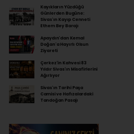
Kayıkların Yüzdüğü
Günlerden Bugüne:
Sivas'ın Kayıp Cenneti
Ethem Bey Barajı
Apaydın'dan Kemal
Doğan'a Hayırlı Olsun
Ziyareti
Çerkez'in Kahvesi 83
Yıldır Sivas'ın Misafirlerini
Ağırlıyor
Sivas'ın Tarihi Paşa
Camisi ve Hafızalardaki
Tandoğan Pasajı