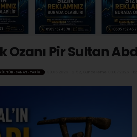
 Ozanı Pir Sultan Ab
30.06.2026 - 21:52, Güncelleme: 03.07.2026 - 12
KÜLTÜR-SANAT-TARIH