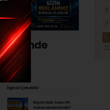
erkezinde
İlginizi Çekebilir
Büyük Halk Ozanı Pir
Sultan Abdal Kimdir?