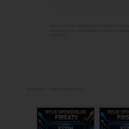
Yorum yazarak Topluluk Kuralları’nı kabul etmiş bu
veya dolaylı tüm sorumluluğu tek başınıza üstleni
tutulamaz.
Anasayfa
Kültür-Sanat-Tarih