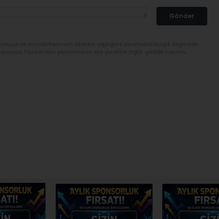
Gönder
lunuyor ve sivasbulteni.com sitesine yaptığınız yorumunuzla ilgili doğrudan
yorsunuz. Yazılan tüm yorumlardan site yönetimi hiçbir şekilde sorumlu