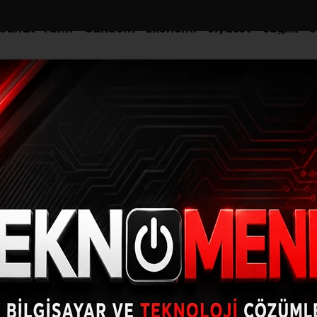
-Sanat-Tarih
Gündem
Ekonomi
Siyaset
Sağlık
S