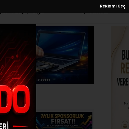
Reklamı Geç
MENÜ
por
Asayiş
Diğer