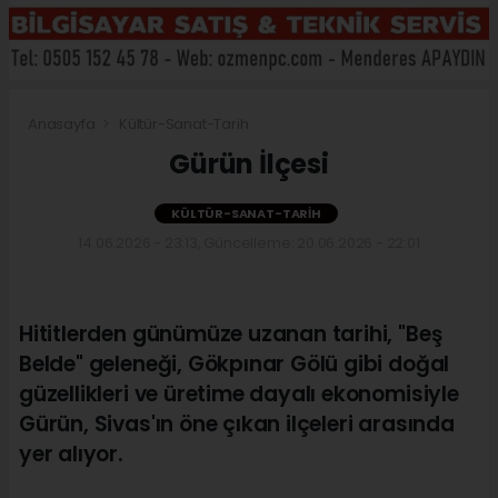
Anasayfa
Kültür-Sanat-Tarih
Gürün İlçesi
KÜLTÜR-SANAT-TARIH
14.06.2026 - 23:13, Güncelleme: 20.06.2026 - 22:01
Hititlerden günümüze uzanan tarihi, "Beş
Belde" geleneği, Gökpınar Gölü gibi doğal
güzellikleri ve üretime dayalı ekonomisiyle
Gürün, Sivas'ın öne çıkan ilçeleri arasında
yer alıyor.