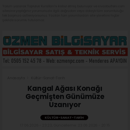
Yorum yazarak Topluluk Kuralları’nı kabul etmiş bulunuyor ve sivasbulteni.com
sitesine yaptığınız yorumunuzla ilgili doğrudan veya dolaylı tüm sorumluluğu
tek başınıza üstleniyorsunuz. Yazılan tüm yorumlardan site yönetimi hiçbir
şekilde sorumlu tutulamaz.
Anasayfa
Kültür-Sanat-Tarih
Kangal Ağası Konağı
Geçmişten Günümüze
Uzanıyor
KÜLTÜR-SANAT-TARIH
17.06.2026 - 23:23, Güncelleme: 23.06.2026 - 20:15