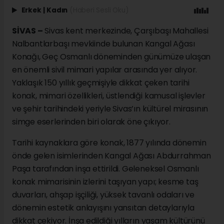
Erkek
|
Kadın
(Haberi Sesli Oku)
SİVAS –
Sivas kent merkezinde, Çarşıbaşı Mahallesi
Nalbantlarbaşı mevkiinde bulunan Kangal Ağası
Konağı, Geç Osmanlı döneminden günümüze ulaşan
en önemli sivil mimari yapılar arasında yer alıyor.
Yaklaşık 150 yıllık geçmişiyle dikkat çeken tarihi
konak, mimari özellikleri, üstlendiği kamusal işlevler
ve şehir tarihindeki yeriyle Sivas’ın kültürel mirasının
simge eserlerinden biri olarak öne çıkıyor.
Tarihi kaynaklara göre konak, 1877 yılında dönemin
önde gelen isimlerinden Kangal Ağası Abdurrahman
Paşa tarafından inşa ettirildi. Geleneksel Osmanlı
konak mimarisinin izlerini taşıyan yapı; kesme taş
duvarları, ahşap işçiliği, yüksek tavanlı odaları ve
dönemin estetik anlayışını yansıtan detaylarıyla
dikkat çekiyor. İnşa edildiği yılların yaşam kültürünü