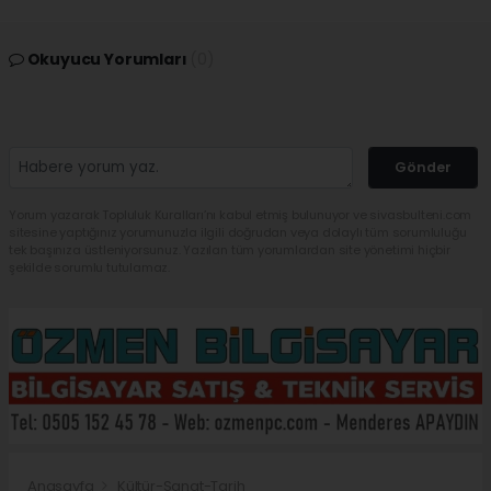
Okuyucu Yorumları
(0)
Gönder
Yorum yazarak Topluluk Kuralları’nı kabul etmiş bulunuyor ve sivasbulteni.com
sitesine yaptığınız yorumunuzla ilgili doğrudan veya dolaylı tüm sorumluluğu
tek başınıza üstleniyorsunuz. Yazılan tüm yorumlardan site yönetimi hiçbir
şekilde sorumlu tutulamaz.
Anasayfa
Kültür-Sanat-Tarih