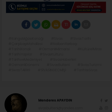
#KangalAğasıKonağı
#Sivas
#SivasTarihi
#ÇarşıbaşıMahallesi
#Nalbantlarbaşı
#TarihiKonak
#OsmanlıMimarisi
#KültürelMiras
#TarihiYapılar
#SivasKültürü
#TarihveMedeniyet
#SivasHaberleri
#OsmanlıDönemi
#SivasBulteni
#SivasTurizmi
#SivasTARİHİ
#SİVASINGECMİŞİ
#TarihteSivas
Menderes APAYDIN
sivasbulteni@yandex.com