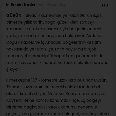
Erkek
|
Kadın
(Haberi Sesli Oku)
GÜRÜN
– Sivas'ın güneyinde yer alan Gürün ilçesi,
binlerce yıllık tarihi, doğal güzellikleri, stratejik
konumu ve üretken insanlarıyla bölgenin önemli
yerleşim merkezleri arasında bulunuyor. Akdeniz,
Doğu Anadolu ve İç Anadolu bölgelerinin kesişim
noktasında yer alan ilçe, tarih boyunca birçok
medeniyete ev sahipliği yaparken günümüzde de
tarım, hayvancılık, ticaret ve turizm alanlarında öne
çıkıyor.
İl merkezine 137 kilometre uzaklıkta bulunan Gürün,
Tohma Havzası'nın en önemli noktalarından biri
olarak kabul ediliyor. Malatya, Kahramanmaraş ve
Kayseri illerine komşu konumdaki ilçe, üç bölgeyi
birbirine bağlayan stratejik konumu nedeniyle
geçmişten günümüze önemli bir geçiş merkezi olma