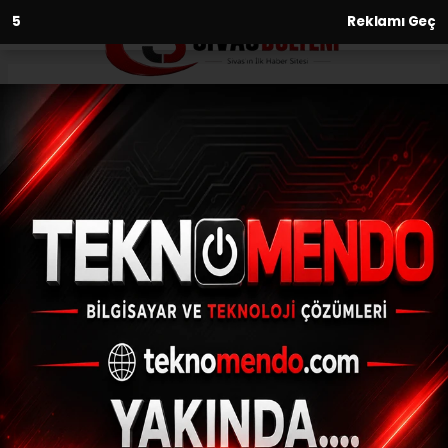
3
Reklamı Geç
Anasayfa
Kültür-Sanat-Tarih
Myrleıa Mozaiklerini
restorasyon ve konservasyon
çalışması tamamlandı
KÜLTÜR-SANAT-TARIH
(İHA) - İhlas Haber Ajansı | 31.07.2024 - 15:35, Güncelleme: 31.07.2024
- 15:00
Myrleıa Mozaiklerini restorasyon ve
konservasyon çalışması tamamlandı
ABONE OL