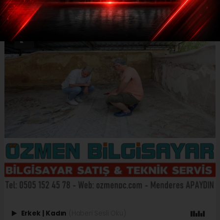
Erkek
|
Kadın
(Haberi Sesli Oku)