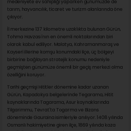
medeniyete ev sahipliği yaparken günümüzde de
tarım, hayvancılık, ticaret ve turizm alanlarında öne
çıkıyor.
İl merkezine 137 kilometre uzaklıkta bulunan Gürün,
Tohma Havzası'nın en önemli noktalarından biri
olarak kabul ediliyor. Malatya, Kahramanmaraş ve
Kayseri illerine komşu konumdaki ilçe, üç bölgeyi
birbirine bağlayan stratejik konumu nedeniyle
geçmişten günümüze önemli bir geçiş merkezi olma
özelliğini koruyor.
Tarihi geçmişi Hititler dönemine kadar uzanan
Gürün, Kapadokya belgelerinde Tegarama, Hitit
kaynaklarında Tagarama, Asur kaynaklarında
Tilgarimmu, Tevrat'ta Togarma ve Bizans
döneminde Gauraina isimleriyle anılıyor. 1408 yılında
Osmanlı hakimiyetine giren ilçe, 1869 yılında kaza