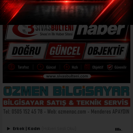
Erkek
|
Kadın
(Haberi Sesli Oku)