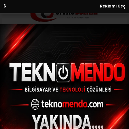
5
Reklamı Geç
Anasayfa
Asayiş
Muğla’da yakalanan terör
örgütü üyesi tutuklandı
ASAYIŞ
(İHA) - İhlas Haber Ajansı | 31.07.2024 - 14:00, Güncelleme: 31.07.2024
- 13:58
Muğla’da yakalanan terör örgütü üyesi
tutuklandı
ABONE OL