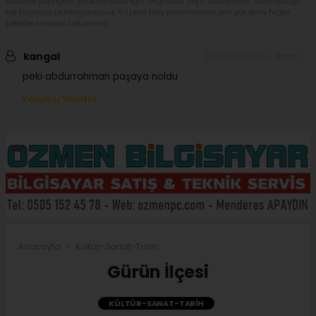
sitesine yaptığınız yorumunuzla ilgili doğrudan veya dolaylı tüm sorumluluğu
tek başınıza üstleniyorsunuz. Yazılan tüm yorumlardan site yönetimi hiçbir
şekilde sorumlu tutulamaz.
kangal
(24.06.2026 10:37 - #689)
peki abdurrahman paşaya noldu
Yorumu Yanıtla
Anasayfa
Kültür-Sanat-Tarih
Gürün İlçesi
KÜLTÜR-SANAT-TARIH