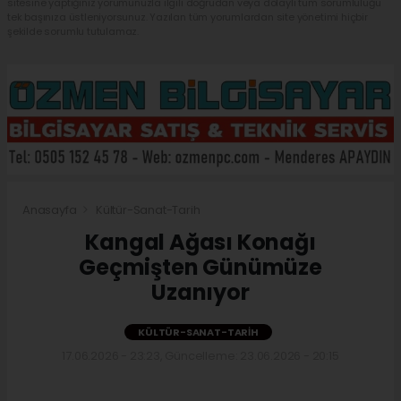
sitesine yaptığınız yorumunuzla ilgili doğrudan veya dolaylı tüm sorumluluğu
tek başınıza üstleniyorsunuz. Yazılan tüm yorumlardan site yönetimi hiçbir
şekilde sorumlu tutulamaz.
Anasayfa
Kültür-Sanat-Tarih
Kangal Ağası Konağı
Geçmişten Günümüze
Uzanıyor
KÜLTÜR-SANAT-TARIH
17.06.2026 - 23:23, Güncelleme: 23.06.2026 - 20:15