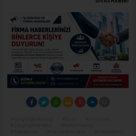
SIVAS HABERİ
#KangalAğasıKonağı
#Sivas
#SivasTarihi
#ÇarşıbaşıMahallesi
#Nalbantlarbaşı
#TarihiKonak
#OsmanlıMimarisi
#KültürelMiras