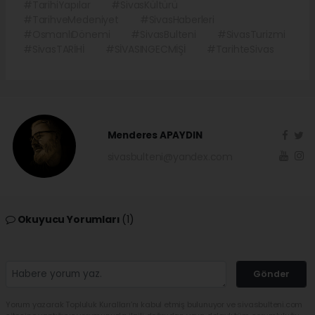
#TarihiYapılar
#SivasKültürü
#TarihveMedeniyet
#SivasHaberleri
#OsmanlıDönemi
#SivasBulteni
#SivasTurizmi
#SivasTARİHİ
#SİVASINGECMİŞİ
#TarihteSivas
Menderes APAYDIN
sivasbulteni@yandex.com
Okuyucu Yorumları
(1)
Gönder
Yorum yazarak Topluluk Kuralları’nı kabul etmiş bulunuyor ve sivasbulteni.com