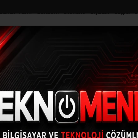
-Sanat-Tarih
Gündem
Ekonomi
Siyaset
Sağlık
S