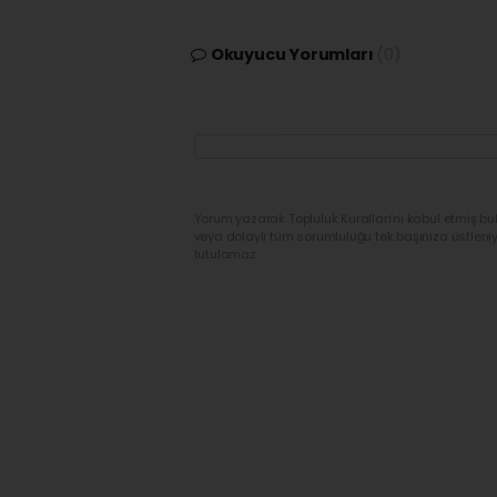
Okuyucu Yorumları
(0)
Yorum yazarak Topluluk Kuralları’nı kabul etmiş bu
veya dolaylı tüm sorumluluğu tek başınıza üstleni
tutulamaz.