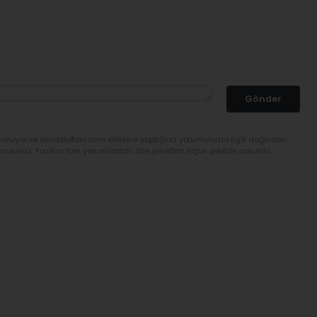
Gönder
lunuyor ve sivasbulteni.com sitesine yaptığınız yorumunuzla ilgili doğrudan
yorsunuz. Yazılan tüm yorumlardan site yönetimi hiçbir şekilde sorumlu