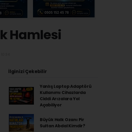
ak Hamlesi
 10:34
İlginizi Çekebilir
Yanlış Laptop Adaptörü
Kullanımı Cihazlarda
Ciddi Arızalara Yol
Açabiliyor
Büyük Halk Ozanı Pir
Sultan Abdal Kimdir?