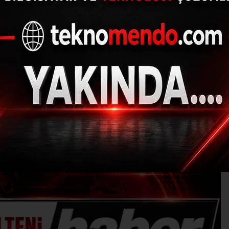
udanya’da su kesinti
(İHA) - İhlas Haber Ajansı | 31.07.2024 - 15:01, Güncelleme: 31.07.20
EM