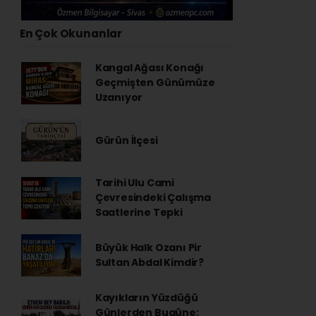
En Çok Okunanlar
Kangal Ağası Konağı
Geçmişten Günümüze
Uzanıyor
Gürün İlçesi
Tarihi Ulu Cami
Çevresindeki Çalışma
Saatlerine Tepki
Büyük Halk Ozanı Pir
Sultan Abdal Kimdir?
Kayıkların Yüzdüğü
Günlerden Bugüne: