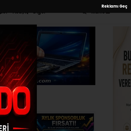
Reklamı Geç
MENÜ
por
Asayiş
Diğer