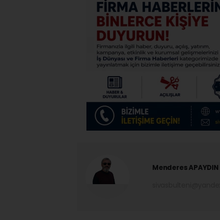
Menderes APAYDIN
sivasbulteni@yand