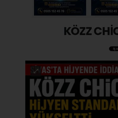
KÖZZ CHİC
İŞ 