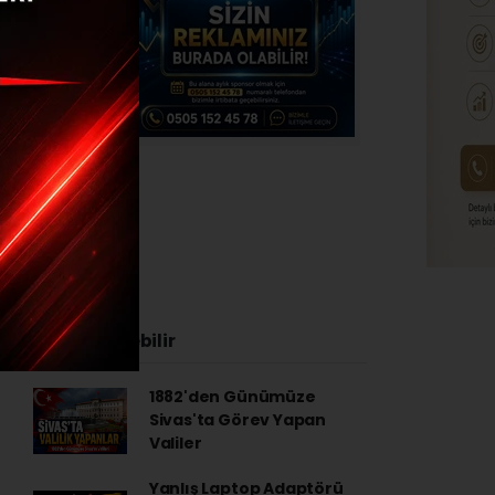
si
24 - 14:54
İlginizi Çekebilir
1882'den Günümüze
Sivas'ta Görev Yapan
Valiler
Yanlış Laptop Adaptörü