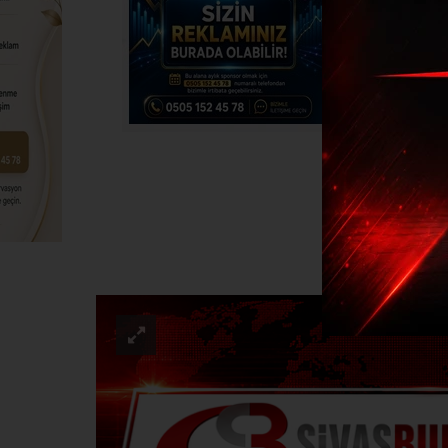
M
GÜND