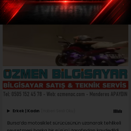
Erkek
|
Kadın
(Haberi Sesli Oku)
Bursa’da motosiklet sürücüsünün uzanarak tehlikeli
seyretmesi başka bir sürücü tarafından kaydedildi.