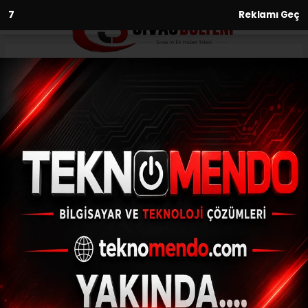
6
Reklamı Geç
Anasayfa
Asayiş
Motosikletin üzerine uzanarak
seyretti
ASAYIŞ
(İHA) - İhlas Haber Ajansı | 31.07.2024 - 09:31, Güncelleme: 31.07.2024
- 09:23
Motosikletin üzerine uzanarak seyretti
ABONE OL