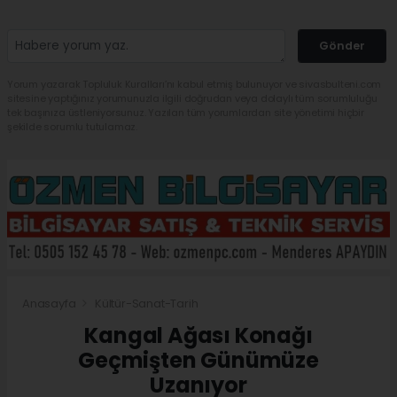
Gönder
Yorum yazarak Topluluk Kuralları’nı kabul etmiş bulunuyor ve sivasbulteni.com
sitesine yaptığınız yorumunuzla ilgili doğrudan veya dolaylı tüm sorumluluğu
tek başınıza üstleniyorsunuz. Yazılan tüm yorumlardan site yönetimi hiçbir
şekilde sorumlu tutulamaz.
Anasayfa
Kültür-Sanat-Tarih
Kangal Ağası Konağı
Geçmişten Günümüze
Uzanıyor