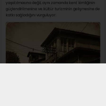
yaşatılmasına değil, aynı zamanda kent kimliğinin
güçlendirilmesine ve kültür turizminin gelişmesine de
katkı sağladığını vurguluyor.