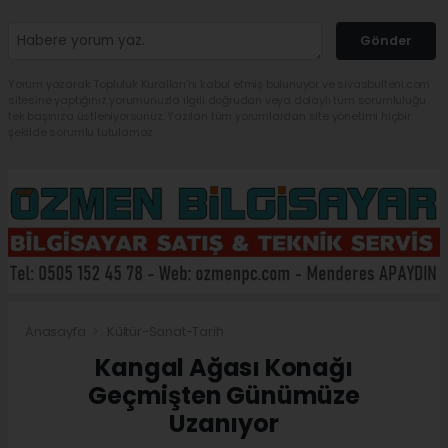
Gönder
Yorum yazarak Topluluk Kuralları’nı kabul etmiş bulunuyor ve sivasbulteni.com
sitesine yaptığınız yorumunuzla ilgili doğrudan veya dolaylı tüm sorumluluğu
tek başınıza üstleniyorsunuz. Yazılan tüm yorumlardan site yönetimi hiçbir
şekilde sorumlu tutulamaz.
Anasayfa
Kültür-Sanat-Tarih
Kangal Ağası Konağı
Geçmişten Günümüze
Uzanıyor