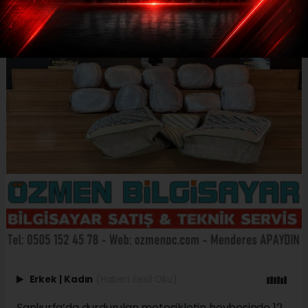
Erkek
|
Kadın
(Haberi Sesli Oku)
Şanlıurfa’da durdurulan motosikletin heybesinde 12