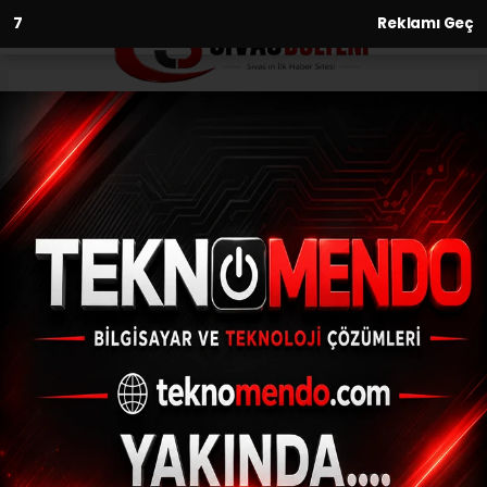
6
Reklamı Geç
Anasayfa
Asayiş
Motosikletin heybesinde 12
kilogram esrar yakalandı
ASAYIŞ
(İHA) - İhlas Haber Ajansı | 31.05.2023 - 11:35, Güncelleme: 31.05.2023
- 11:04
Motosikletin heybesinde 12 kilogram esrar
yakalandı
ABONE OL