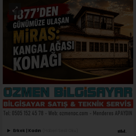
Erkek
|
Kadın
(Haberi Sesli Oku)