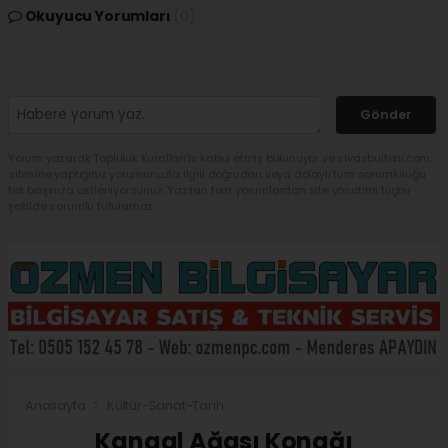
Okuyucu Yorumları
(0)
Gönder
Yorum yazarak Topluluk Kuralları’nı kabul etmiş bulunuyor ve sivasbulteni.com
sitesine yaptığınız yorumunuzla ilgili doğrudan veya dolaylı tüm sorumluluğu
tek başınıza üstleniyorsunuz. Yazılan tüm yorumlardan site yönetimi hiçbir
şekilde sorumlu tutulamaz.
Anasayfa
Kültür-Sanat-Tarih
Kangal Ağası Konağı