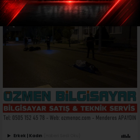
Erkek
|
Kadın
(Haberi Sesli Oku)