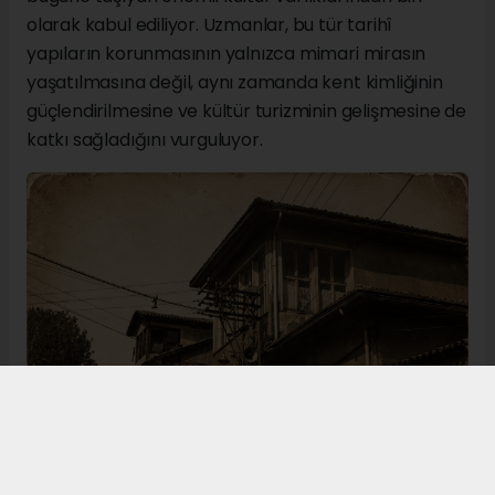
olarak kabul ediliyor. Uzmanlar, bu tür tarihî
yapıların korunmasının yalnızca mimari mirasın
yaşatılmasına değil, aynı zamanda kent kimliğinin
güçlendirilmesine ve kültür turizminin gelişmesine de
katkı sağladığını vurguluyor.