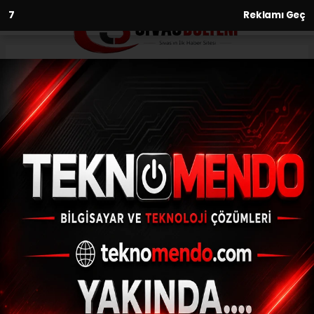
6
Reklamı Geç
Anasayfa
Asayiş
Motosiklet kazasında 18
yaşındaki genç kız hayatını
kaybetti
ASAYIŞ
(İHA) - İhlas Haber Ajansı | 30.06.2023 - 05:00, Güncelleme:
30.06.2023 - 04:33
Motosiklet kazasında 18 yaşındaki genç kız
hayatını kaybetti
ABONE OL