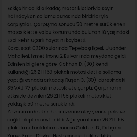
Eskişehir’de iki arkadaş motosikletleriyle seyir
halindeyken sollama esnasında birbirleriyle
çarpıştılar. Çarpışma sonucu 50 metre sürüklenen
motosiklette yolcu konumunda bulunan 18 yaşındaki
Ezgi Nehir Uçarlı hayatını kaybetti.
Kaza, saat 02.00 sularında Tepebaşı ilçesi, Uluönder
Mahallesi, İsmet İnönü 2 Bulvarı’nda meydana geldi.
Edinilen bilgilere göre, Gökhan D. (30) kendi
kullandığı 26 ZH 158 plakalı motosiklet ile sollama
yaptığı esnada arkadaşı Ruşen C. (30) idaresindeki
35 VAJ 77 plakalı motosiklete çarptı. Çarpmanın
etkisiyle devrilen 26 ZH 158 plakalı motosiklet,
yaklaşık 50 metre sürüklendi.
Kazanın ardından ihbar üzerine olay yerine polis ve
sağlık ekipleri sevk edildi. Ağır yaralanan 26 ZH 158
plakalı motosikletin sürücüsü Gökhan D., Eskişehir
Yunus Emre Devlet Hastanesine, hafif şekilde