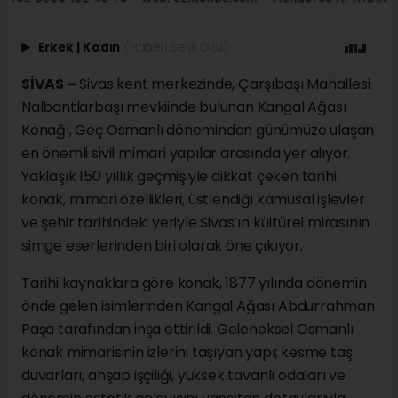
Erkek
|
Kadın
(Haberi Sesli Oku)
SİVAS –
Sivas kent merkezinde, Çarşıbaşı Mahallesi
Nalbantlarbaşı mevkiinde bulunan Kangal Ağası
Konağı, Geç Osmanlı döneminden günümüze ulaşan
en önemli sivil mimari yapılar arasında yer alıyor.
Yaklaşık 150 yıllık geçmişiyle dikkat çeken tarihi
konak, mimari özellikleri, üstlendiği kamusal işlevler
ve şehir tarihindeki yeriyle Sivas’ın kültürel mirasının
simge eserlerinden biri olarak öne çıkıyor.
Tarihi kaynaklara göre konak, 1877 yılında dönemin
önde gelen isimlerinden Kangal Ağası Abdurrahman
Paşa tarafından inşa ettirildi. Geleneksel Osmanlı
konak mimarisinin izlerini taşıyan yapı; kesme taş
duvarları, ahşap işçiliği, yüksek tavanlı odaları ve