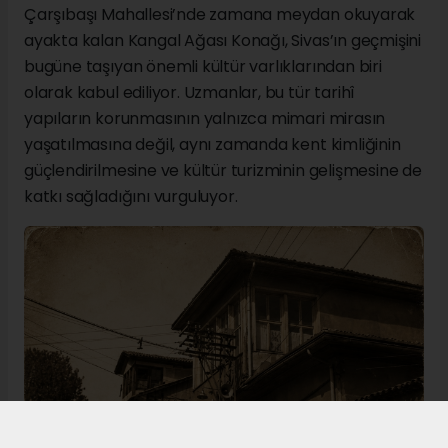
Çarşıbaşı Mahallesi’nde zamana meydan okuyarak
ayakta kalan Kangal Ağası Konağı, Sivas’ın geçmişini
bugüne taşıyan önemli kültür varlıklarından biri
olarak kabul ediliyor. Uzmanlar, bu tür tarihî
yapıların korunmasının yalnızca mimari mirasın
yaşatılmasına değil, aynı zamanda kent kimliğinin
güçlendirilmesine ve kültür turizminin gelişmesine de
katkı sağladığını vurguluyor.