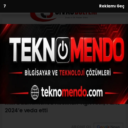
6
Reklamı Geç
Anasayfa
Spor
Milli badmintoncu Neslihan
Yiğit Arın, Paris 2024’e veda
etti
SPOR
(İHA) - İhlas Haber Ajansı | 31.07.2024 - 20:30, Güncelleme: 31.07.2024
- 20:26
Milli badmintoncu Neslihan Yiğit Arın, Paris
2024’e veda etti
ABONE OL