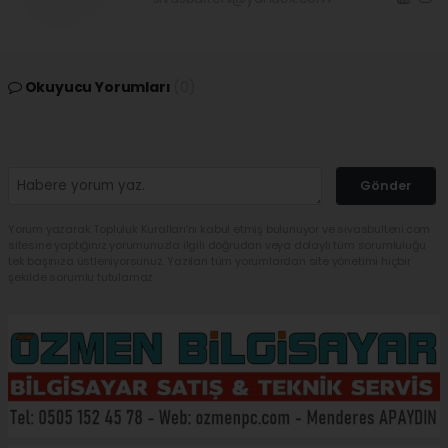
Okuyucu Yorumları
(0)
Gönder
Yorum yazarak Topluluk Kuralları’nı kabul etmiş bulunuyor ve sivasbulteni.com
sitesine yaptığınız yorumunuzla ilgili doğrudan veya dolaylı tüm sorumluluğu
tek başınıza üstleniyorsunuz. Yazılan tüm yorumlardan site yönetimi hiçbir
şekilde sorumlu tutulamaz.