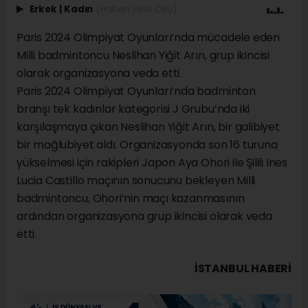
Erkek
|
Kadın
(Haberi Sesli Oku)
Paris 2024 Olimpiyat Oyunları’nda mücadele eden
Milli badmintoncu Neslihan Yiğit Arın, grup ikincisi
olarak organizasyona veda etti.
Paris 2024 Olimpiyat Oyunları’nda badminton
branşı tek kadınlar kategorisi J Grubu’nda iki
karşılaşmaya çıkan Neslihan Yiğit Arın, bir galibiyet
bir mağlubiyet aldı. Organizasyonda son 16 turuna
yükselmesi için rakipleri Japon Aya Ohori ile Şilili Ines
Lucia Castillo maçının sonucunu bekleyen Milli
badmintoncu, Ohori’nin maçı kazanmasının
ardından organizasyona grup ikincisi olarak veda
etti.
İSTANBUL HABERİ