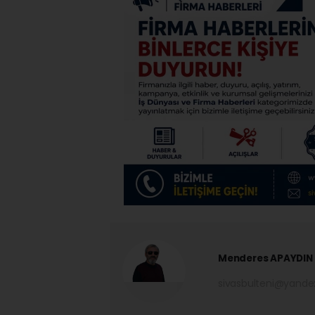
Menderes APAYDIN
sivasbulteni@yand