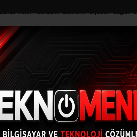
-Sanat-Tarih
Gündem
Ekonomi
Siyaset
Sağlık
S