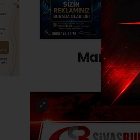
Mardin’de
YAŞ