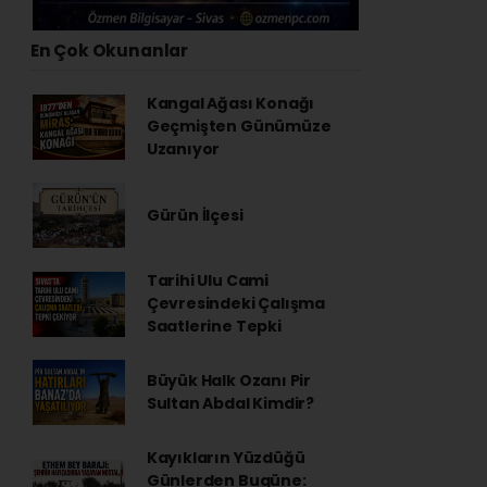
En Çok Okunanlar
Kangal Ağası Konağı
Geçmişten Günümüze
Uzanıyor
Gürün İlçesi
Tarihi Ulu Cami
Çevresindeki Çalışma
Saatlerine Tepki
Büyük Halk Ozanı Pir
Sultan Abdal Kimdir?
Kayıkların Yüzdüğü
Günlerden Bugüne: