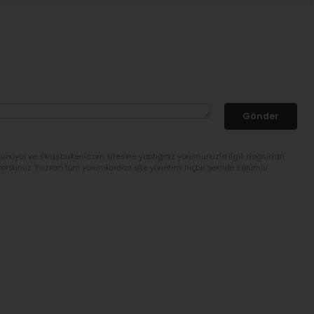
Gönder
lunuyor ve sivasbulteni.com sitesine yaptığınız yorumunuzla ilgili doğrudan
yorsunuz. Yazılan tüm yorumlardan site yönetimi hiçbir şekilde sorumlu