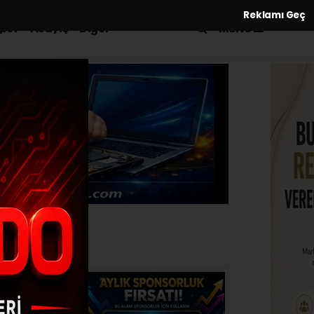
Reklamı Geç
MENÜ
por
Asayiş
Diğer