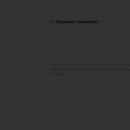
Okuyucu Yorumları
(0)
Yorum yazarak Topluluk Kuralları’nı kabul etmiş bu
veya dolaylı tüm sorumluluğu tek başınıza üstleni
tutulamaz.