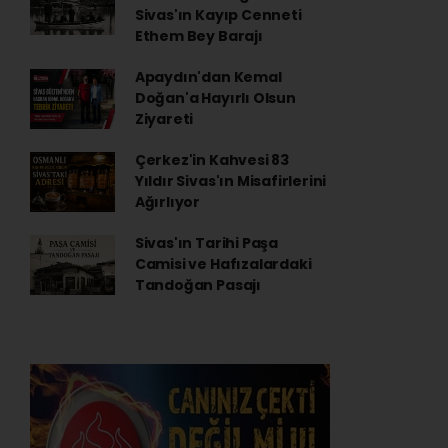
Sivas'ın Kayıp Cenneti
Ethem Bey Barajı
Apaydın'dan Kemal
Doğan'a Hayırlı Olsun
Ziyareti
Çerkez'in Kahvesi 83
Yıldır Sivas'ın Misafirlerini
Ağırlıyor
Sivas'ın Tarihi Paşa
Camisi ve Hafızalardaki
Tandoğan Pasajı