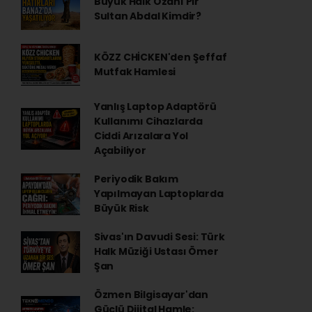
Büyük Halk Ozanı Pir
Sultan Abdal Kimdir?
KÖZZ CHİCKEN'den Şeffaf
Mutfak Hamlesi
Yanlış Laptop Adaptörü
Kullanımı Cihazlarda
Ciddi Arızalara Yol
Açabiliyor
Periyodik Bakım
Yapılmayan Laptoplarda
Büyük Risk
Sivas'ın Davudi Sesi: Türk
Halk Müziği Ustası Ömer
Şan
Özmen Bilgisayar'dan
Güçlü Dijital Hamle: