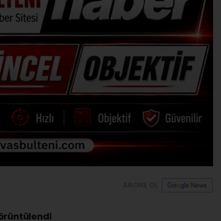
ABONE OL
örüntülendi