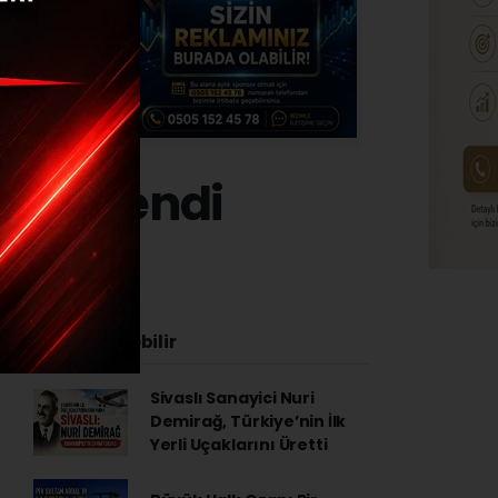
rüntülendi
 - 11:54
İlginizi Çekebilir
Sivaslı Sanayici Nuri
Demirağ, Türkiye’nin İlk
Yerli Uçaklarını Üretti