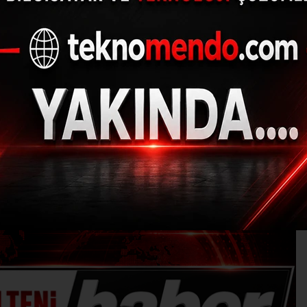
 etçil dev çekirge gö
(İHA) - İhlas Haber Ajansı | 31.07.2024 - 12:01, Güncelleme: 31.07.2024
AM