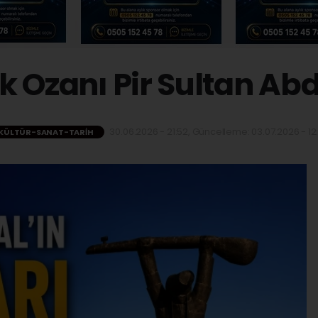
 Ozanı Pir Sultan Ab
30.06.2026 - 21:52, Güncelleme: 03.07.2026 - 12
KÜLTÜR-SANAT-TARIH