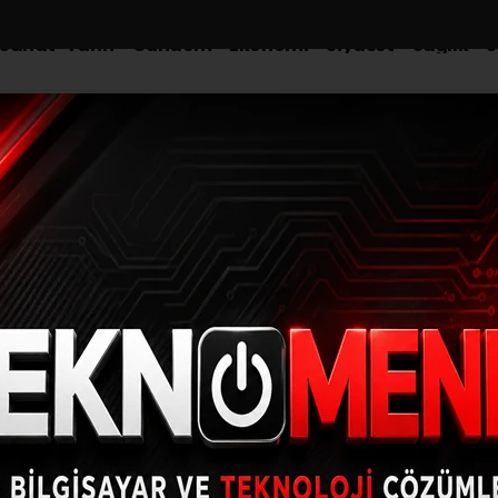
-Sanat-Tarih
Gündem
Ekonomi
Siyaset
Sağlık
S