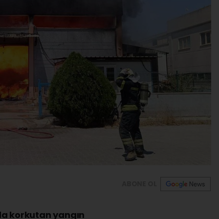
ABONE OL
da korkutan yangın