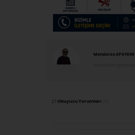
Menderes APAYDIN
sivasbulteni@yand
Okuyucu Yorumları
(0)