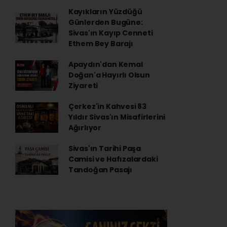
Kayıkların Yüzdüğü
Günlerden Bugüne:
Sivas'ın Kayıp Cenneti
Ethem Bey Barajı
Apaydın'dan Kemal
Doğan'a Hayırlı Olsun
Ziyareti
Çerkez'in Kahvesi 83
Yıldır Sivas'ın Misafirlerini
Ağırlıyor
Sivas'ın Tarihi Paşa
Camisi ve Hafızalardaki
Tandoğan Pasajı