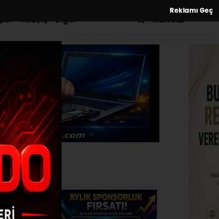
Reklamı Geç
MENÜ
por
Asayiş
Diğer