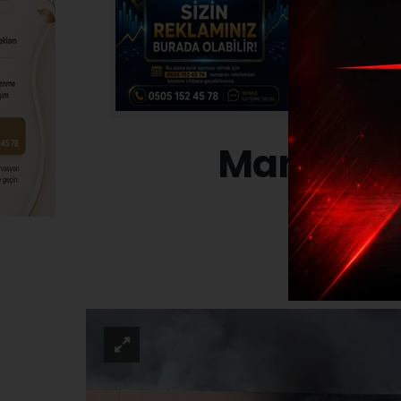
Manisa’da
ASAYI