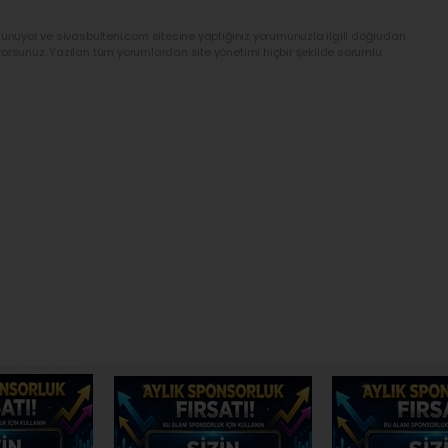
lunuyor ve sivasbulteni.com sitesine yaptığınız yorumunuzla ilgili doğrudan
yorsunuz. Yazılan tüm yorumlardan site yönetimi hiçbir şekilde sorumlu