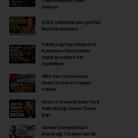
Teknomendo.com
Geliyor
KÖZZ CHİCKEN'den Şeffaf
Mutfak Hamlesi
Yanlış Laptop Adaptörü
Kullanımı Cihazlarda
Ciddi Arızalara Yol
Açabiliyor
1882'den Günümüze
Sivas'ta Görev Yapan
Valiler
Sivas'ın Davudi Sesi: Türk
Halk Müziği Ustası Ömer
Şan
Sivaslı Sanayici Nuri
Demirağ, Türkiye’nin İlk