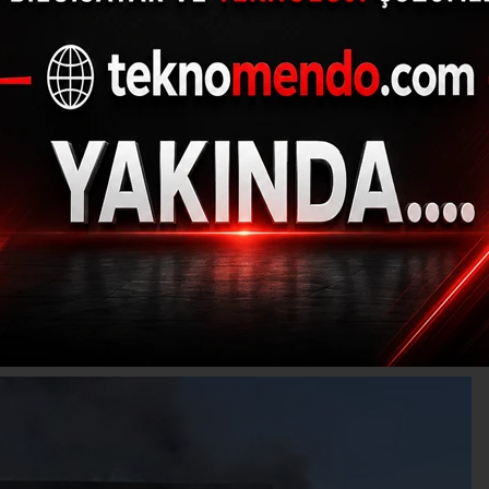
 plastik fabrikasınd
yangın
(İHA) - İhlas Haber Ajansı | 31.07.2024 - 15:03, Güncelleme: 31.07.202
Ş