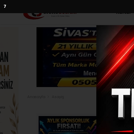
5
Kültür
Anasayfa
Asayiş