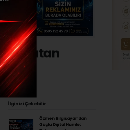
a korkutan
4 - 14:38
İlginizi Çekebilir
Özmen Bilgisayar'dan
Güçlü Dijital Hamle: