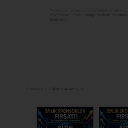
Yorum yazarak Topluluk Kuralları’nı kabul etmiş bu
veya dolaylı tüm sorumluluğu tek başınıza üstleni
tutulamaz.
Anasayfa
Kültür-Sanat-Tarih