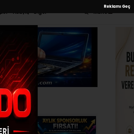
Reklamı Geç
MENÜ
por
Asayiş
Diğer