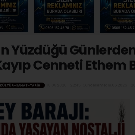
ın Yüzdüğü Günlerde
 Kayıp Cenneti Ethem B
18.06.2026 - 22:45, Güncelleme: 19.06.2026 - 20
KÜLTÜR-SANAT-TARIH