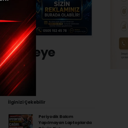
bin aileye
23 - 14:49
İlginizi Çekebilir
Periyodik Bakım
Yapılmayan Laptoplarda