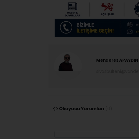
Menderes APAYDIN
sivasbulteni@yand
Okuyucu Yorumları
(0)