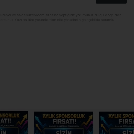
lunuyor ve sivasbulteni.com sitesine yaptığınız yorumunuzla ilgili doğrudan
yorsunuz. Yazılan tüm yorumlardan site yönetimi hiçbir şekilde sorumlu