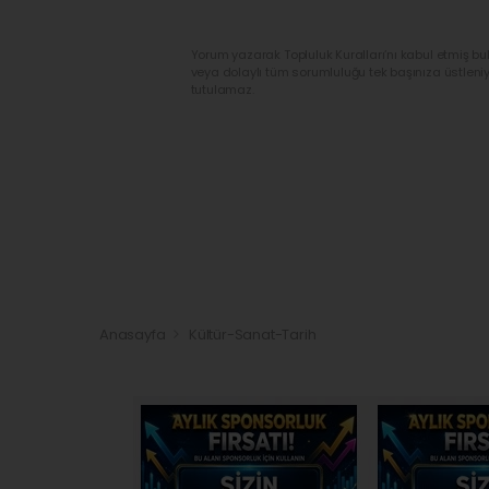
Yorum yazarak Topluluk Kuralları’nı kabul etmiş bu
veya dolaylı tüm sorumluluğu tek başınıza üstleni
tutulamaz.
Anasayfa
Kültür-Sanat-Tarih