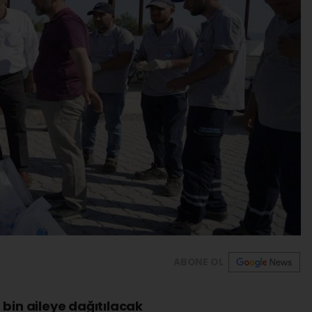
ABONE OL
 bin aileye dağıtılacak