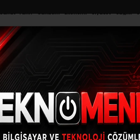
-Sanat-Tarih
Gündem
Ekonomi
Siyaset
Sağlık
S