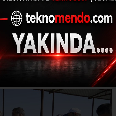
 40 ton kurban eti 6 
dağıtılacak
(İHA) - İhlas Haber Ajansı | 29.06.2023 - 15:00, Güncelleme: 29.06.20
M