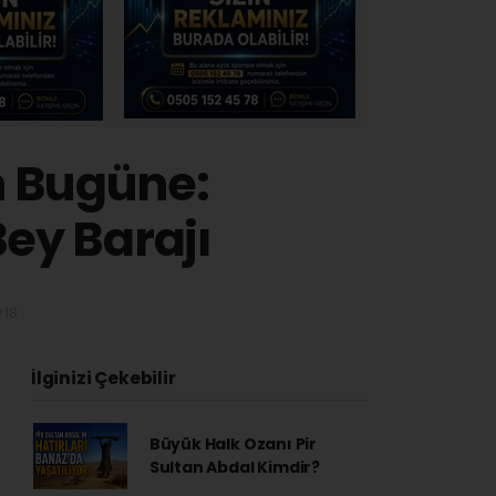
n Bugüne:
ey Barajı
:18
İlginizi Çekebilir
Büyük Halk Ozanı Pir
Sultan Abdal Kimdir?