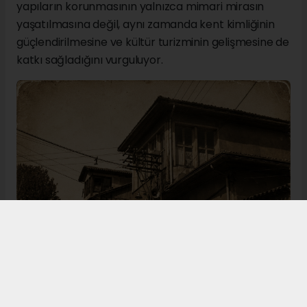
yapıların korunmasının yalnızca mimari mirasın
yaşatılmasına değil, aynı zamanda kent kimliğinin
güçlendirilmesine ve kültür turizminin gelişmesine de
katkı sağladığını vurguluyor.