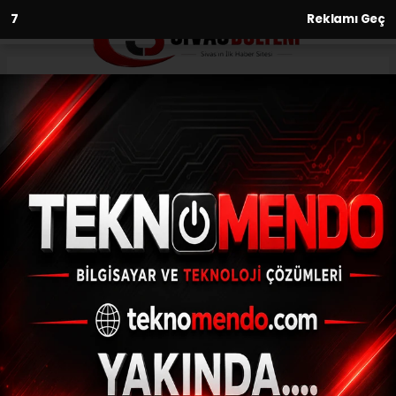
6
Reklamı Geç
Anasayfa
Asayiş
Malatya’da korkutan yangılar
ASAYIŞ
(İHA) - İhlas Haber Ajansı | 31.07.2024 - 00:30, Güncelleme: 31.07.2024
- 00:22
Malatya’da korkutan yangılar
ABONE OL