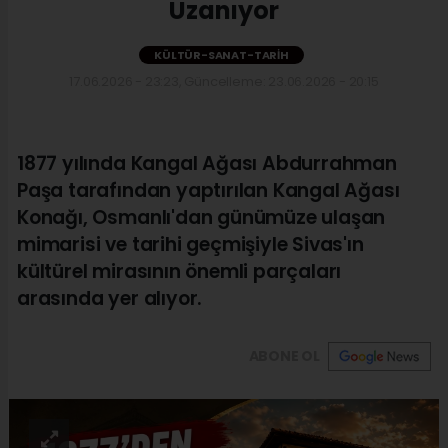
Uzanıyor
KÜLTÜR-SANAT-TARIH
17.06.2026 - 23:23, Güncelleme: 23.06.2026 - 20:15
1877 yılında Kangal Ağası Abdurrahman
Paşa tarafından yaptırılan Kangal Ağası
Konağı, Osmanlı'dan günümüze ulaşan
mimarisi ve tarihi geçmişiyle Sivas'ın
kültürel mirasının önemli parçaları
arasında yer alıyor.
ABONE OL