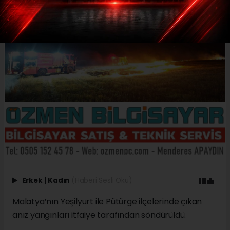
Erkek
|
Kadın
(Haberi Sesli Oku)
Malatya’nın Yeşilyurt ile Pütürge ilçelerinde çıkan
anız yangınları itfaiye tarafından söndürüldü.