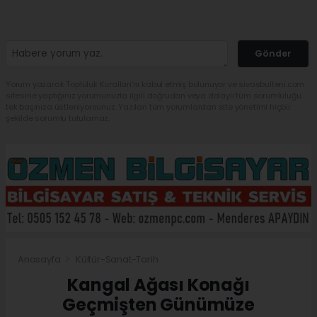
Gönder
Yorum yazarak Topluluk Kuralları’nı kabul etmiş bulunuyor ve sivasbulteni.com
sitesine yaptığınız yorumunuzla ilgili doğrudan veya dolaylı tüm sorumluluğu
tek başınıza üstleniyorsunuz. Yazılan tüm yorumlardan site yönetimi hiçbir
şekilde sorumlu tutulamaz.
Anasayfa
Kültür-Sanat-Tarih
Kangal Ağası Konağı
Geçmişten Günümüze