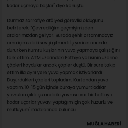
kadar uçmaya başlar" diye konuştu.
Durmaz sarrafiye atölyesi görevlisi olduğunu
belirterek; "Çevreciliğim geçmişimizden
atalarımızdan geliyor. Burada şehir ortamındayız
ama içimizdeki sevgi gitmedi. İş yerinin önünde
dururken Kumru kuşlarının yuva yapmaya çalıştığını
fark ettim. ATM üzerindeki Fethiye yazısının üzerine
çöpleri koydular ancak çöpler düştü. Bir süre takip
ettim illa aynı yere yuva yapmak istiyorlardı.
Düşürdükleri çöpleri topladım. Kartondan yuva
yaptım. 10-15 gün içinde buraya yumurtladılar
yavruları çıktı. şu anda iki yavrusu var bir haftaya
kadar uçarlar yuvayı yaptığım için çok huzurlu ve
mutluyum" ifadelerinde bulundu.
MUĞLA HABERİ