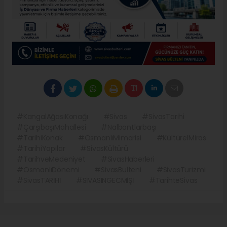
#KangalAğasıKonağı
#Sivas
#SivasTarihi
#ÇarşıbaşıMahallesi
#Nalbantlarbaşı
#TarihiKonak
#OsmanlıMimarisi
#KültürelMiras
#TarihiYapılar
#SivasKültürü
#TarihveMedeniyet
#SivasHaberleri
#OsmanlıDönemi
#SivasBulteni
#SivasTurizmi
#SivasTARİHİ
#SİVASINGECMİŞİ
#TarihteSivas