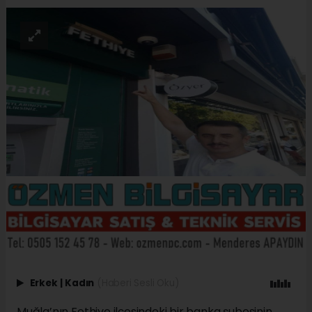
Erkek
|
Kadın
(Haberi Sesli Oku)
Muğla’nın Fethiye ilçesindeki bir banka şubesinin