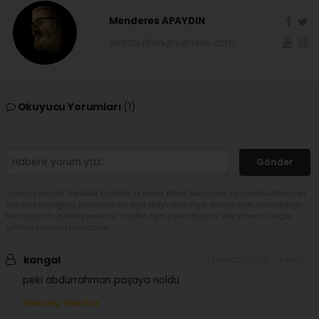
Menderes APAYDIN
sivasbulteni@yandex.com
Okuyucu Yorumları
(1)
Gönder
Yorum yazarak Topluluk Kuralları’nı kabul etmiş bulunuyor ve sivasbulteni.com
sitesine yaptığınız yorumunuzla ilgili doğrudan veya dolaylı tüm sorumluluğu
tek başınıza üstleniyorsunuz. Yazılan tüm yorumlardan site yönetimi hiçbir
şekilde sorumlu tutulamaz.
kangal
(24.06.2026 10:37 - #689)
peki abdurrahman paşaya noldu
Yorumu Yanıtla