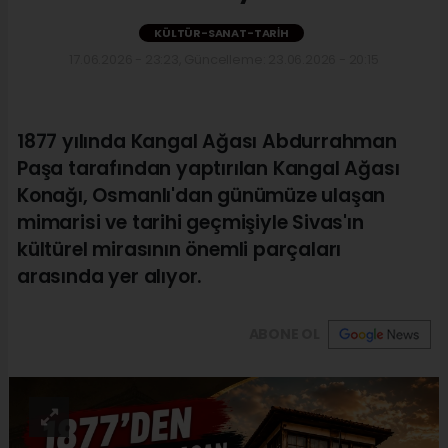
KÜLTÜR-SANAT-TARIH
17.06.2026 - 23:23, Güncelleme: 23.06.2026 - 20:15
1877 yılında Kangal Ağası Abdurrahman
Paşa tarafından yaptırılan Kangal Ağası
Konağı, Osmanlı'dan günümüze ulaşan
mimarisi ve tarihi geçmişiyle Sivas'ın
kültürel mirasının önemli parçaları
arasında yer alıyor.
ABONE OL