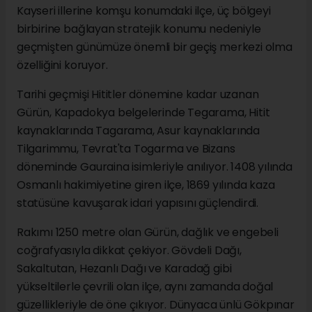
Kayseri illerine komşu konumdaki ilçe, üç bölgeyi
birbirine bağlayan stratejik konumu nedeniyle
geçmişten günümüze önemli bir geçiş merkezi olma
özelliğini koruyor.
Tarihi geçmişi Hititler dönemine kadar uzanan
Gürün, Kapadokya belgelerinde Tegarama, Hitit
kaynaklarında Tagarama, Asur kaynaklarında
Tilgarimmu, Tevrat'ta Togarma ve Bizans
döneminde Gauraina isimleriyle anılıyor. 1408 yılında
Osmanlı hakimiyetine giren ilçe, 1869 yılında kaza
statüsüne kavuşarak idari yapısını güçlendirdi.
Rakımı 1250 metre olan Gürün, dağlık ve engebeli
coğrafyasıyla dikkat çekiyor. Gövdeli Dağı,
Sakaltutan, Hezanlı Dağı ve Karadağ gibi
yükseltilerle çevrili olan ilçe, aynı zamanda doğal
güzellikleriyle de öne çıkıyor. Dünyaca ünlü Gökpınar