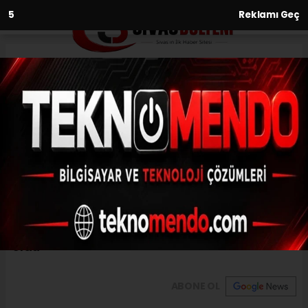
3
Reklamı Geç
Anasayfa
Yaşam
Kumruların yuvasını
yapmasına yardımcı oldu
YAŞAM
(İHA) - İhlas Haber Ajansı | 31.07.2024 - 13:00, Güncelleme: 31.07.2024
- 12:58
Kumruların yuvasını yapmasına yardımcı
oldu
ABONE OL