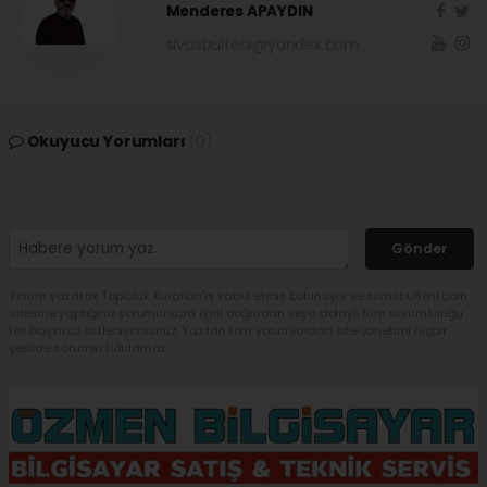
Menderes APAYDIN
sivasbulteni@yandex.com
Okuyucu Yorumları
(0)
Gönder
Yorum yazarak Topluluk Kuralları’nı kabul etmiş bulunuyor ve sivasbulteni.com
sitesine yaptığınız yorumunuzla ilgili doğrudan veya dolaylı tüm sorumluluğu
tek başınıza üstleniyorsunuz. Yazılan tüm yorumlardan site yönetimi hiçbir
şekilde sorumlu tutulamaz.