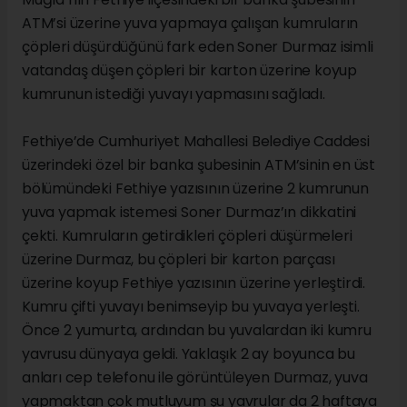
ATM’si üzerine yuva yapmaya çalışan kumruların
çöpleri düşürdüğünü fark eden Soner Durmaz isimli
vatandaş düşen çöpleri bir karton üzerine koyup
kumrunun istediği yuvayı yapmasını sağladı.
Fethiye’de Cumhuriyet Mahallesi Belediye Caddesi
üzerindeki özel bir banka şubesinin ATM’sinin en üst
bölümündeki Fethiye yazısının üzerine 2 kumrunun
yuva yapmak istemesi Soner Durmaz’ın dikkatini
çekti. Kumruların getirdikleri çöpleri düşürmeleri
üzerine Durmaz, bu çöpleri bir karton parçası
üzerine koyup Fethiye yazısının üzerine yerleştirdi.
Kumru çifti yuvayı benimseyip bu yuvaya yerleşti.
Önce 2 yumurta, ardından bu yuvalardan iki kumru
yavrusu dünyaya geldi. Yaklaşık 2 ay boyunca bu
anları cep telefonu ile görüntüleyen Durmaz, yuva
yapmaktan çok mutluyum şu yavrular da 2 haftaya