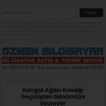
Gönder
Yorum yazarak Topluluk Kuralları’nı kabul etmiş bulunuyor ve sivasbulteni.com
sitesine yaptığınız yorumunuzla ilgili doğrudan veya dolaylı tüm sorumluluğu
tek başınıza üstleniyorsunuz. Yazılan tüm yorumlardan site yönetimi hiçbir
şekilde sorumlu tutulamaz.
Anasayfa
Kültür-Sanat-Tarih
Kangal Ağası Konağı
Geçmişten Günümüze
Uzanıyor